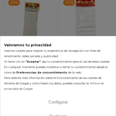
-10%
-10%
Valoramos tu privacidad
Usamos cookies para mejorar tu experiencia de navegación con fines de
Fibra Escape FMF 2
Fibra Escape FMF 2
rendimiento, redes sociales y publicidad.
Tiempos MAX
Tiempos PREMIER
Al hacer clic en
"Aceptar"
, das tu consentimiento para el uso de estas cookies.
12,04 €
30,69 €
En cualquier momento puedes modificar o retirar tu consentimiento desde el
13,38 €
34,10 €
icono de
Preferencias de consentimiento
de la web.
(impuestos inc.)
(impuestos inc.)
Para obtener más información sobre el funcionamiento de las cookies de
terceros de Google y cómo tratan tus datos, puedes consultar la
Política de
privacidad de Google
En Stock 24/48h (laborables)
En Stock 24/48h (laborables)
Configurar
AÑADIR AL CARRITO
AÑADIR AL CARRITO