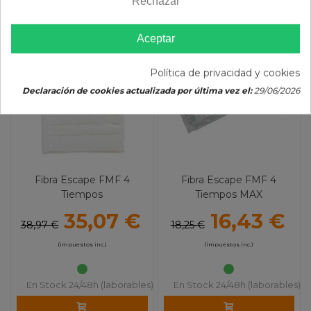
Rechazar
Aceptar
-10%
-10%
Política de privacidad y cookies
Declaración de cookies actualizada por última vez el:
29/06/2026
Fibra Escape FMF 4
Fibra Escape FMF 4
Tiempos
Tiempos MAX
35,07 €
16,43 €
38,97 €
18,25 €
(impuestos inc.)
(impuestos inc.)
En Stock 24/48h (laborables)
En Stock 24/48h (laborables)