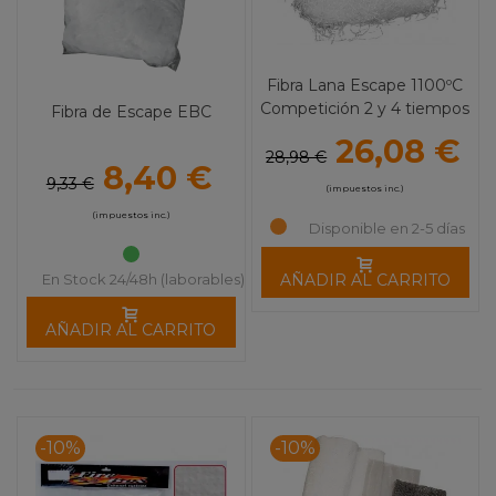
Fibra Lana Escape 1100ºC
Competición 2 y 4 tiempos
Fibra de Escape EBC
(500 gramos)
26,08 €
28,98 €
8,40 €
9,33 €
(impuestos inc.)
(impuestos inc.)
Disponible en 2-5 días
AÑADIR AL CARRITO
En Stock 24/48h (laborables)
AÑADIR AL CARRITO
-10%
-10%