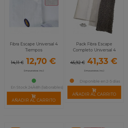
Fibra Escape Universal 4
Pack Fibra Escape
Tiempos
Completo Universal 4
Tiempos MOOSE RACING
12,70 €
41,33 €
14,11 €
45,92 €
(impuestos inc.)
(impuestos inc.)
Disponible en 2-5 días
En Stock 24/48h (laborables)
AÑADIR AL CARRITO
AÑADIR AL CARRITO