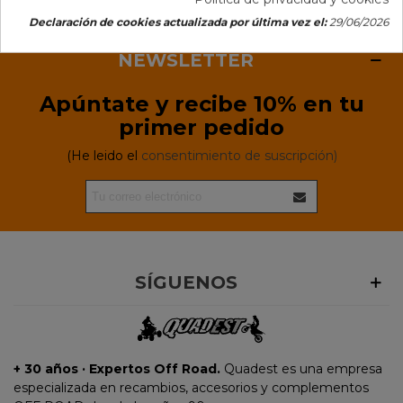
Declaración de cookies actualizada por última vez el:
29/06/2026
NEWSLETTER
Apúntate y recibe 10% en tu
primer pedido
(He leido el
consentimiento de suscripción)
SÍGUENOS
+ 30 años · Expertos Off Road.
Quadest es una empresa
especializada en recambios, accesorios y complementos