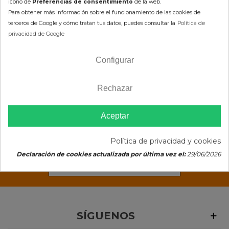
icono de
Preferencias de consentimiento
de la web.
Para obtener más información sobre el funcionamiento de las cookies de
Sudaderas de moto para
terceros de Google y cómo tratan tus datos, puedes consultar la
Política de
privacidad de Google
mujer
Configurar
NEWSLETTER
Rechazar
Apúntate y recibe 10% en tu
Aceptar
primer pedido
Política de privacidad y cookies
(He leido el
consentimiento de suscripción)
Declaración de cookies actualizada por última vez el:
29/06/2026
SÍGUENOS