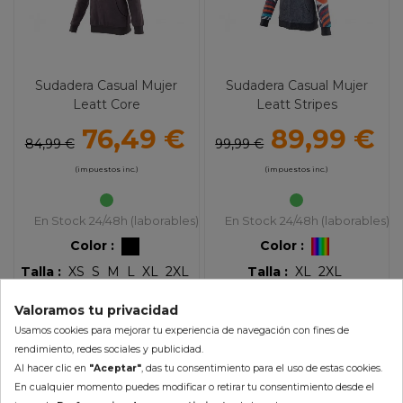
Sudadera Casual Mujer
Sudadera Casual Mujer
Leatt Core
Leatt Stripes
76,49 €
89,99 €
84,99 €
99,99 €
(impuestos inc.)
(impuestos inc.)
En Stock 24/48h (laborables)
En Stock 24/48h (laborables)
Color :
Color :
Talla :
XS
S
M
L
XL
2XL
Talla :
XL
2XL
Valoramos tu privacidad
AÑADIR AL CARRITO
AÑADIR AL CARRITO
Usamos cookies para mejorar tu experiencia de navegación con fines de
rendimiento, redes sociales y publicidad.
Al hacer clic en
"Aceptar"
, das tu consentimiento para el uso de estas cookies.
Mostrando 1-2 de 2 artículo(s)
En cualquier momento puedes modificar o retirar tu consentimiento desde el