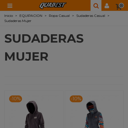
0
Inicio
>
EQUIPACION
>
Ropa Casual
>
Sudaderas Casual
>
Sudaderas Mujer
SUDADERAS
MUJER
-10%
-10%