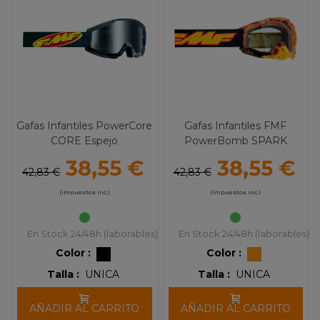
Gafas Infantiles PowerCore
Gafas Infantiles FMF
CORE Espejo
PowerBomb SPARK
Transparente
38,55 €
38,55 €
42,83 €
42,83 €
(impuestos inc.)
(impuestos inc.)
En Stock 24/48h (laborables)
En Stock 24/48h (laborables)
Color :
Color :
Talla :
UNICA
Talla :
UNICA
AÑADIR AL CARRITO
AÑADIR AL CARRITO