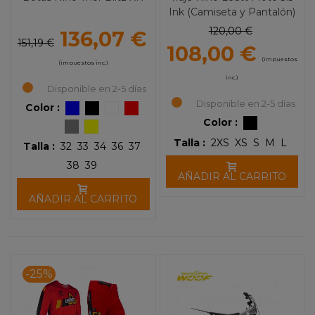
Ink (Camiseta y Pantalón)
120,00 €
136,07 €
151,19 €
108,00 €
(impuestos
(impuestos inc.)
inc.)
Disponible en 2-5 días
Disponible en 2-5 días
Color :
Color :
Talla :
2XS
XS
S
M
L
Talla :
32
33
34
36
37
38
39
AÑADIR AL CARRITO
AÑADIR AL CARRITO
-25%