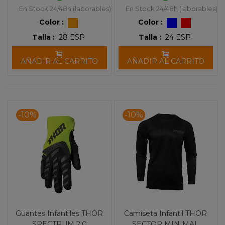
En Stock 24/48h (laborables)
En Stock 24/48h (laborables)
Color :
Color :
Talla :
28 ESP
Talla :
24 ESP
AÑADIR AL CARRITO
AÑADIR AL CARRITO
-10%
-10%
Guantes Infantiles THOR
Camiseta Infantil THOR
SPECTRUM 2.0
SECTOR MINIMAL