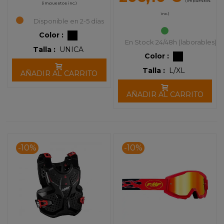
(impuestos
(impuestos inc.)
inc.)
Disponible en 2-5 días
Color :
En Stock 24/48h (laborables)
Talla :
UNICA
Color :
Talla :
L/XL
AÑADIR AL CARRITO
AÑADIR AL CARRITO
-10%
-10%