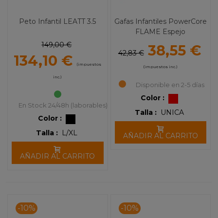
Peto Infantil LEATT 3.5
Gafas Infantiles PowerCore
FLAME Espejo
149,00 €
38,55 €
42,83 €
134,10 €
(impuestos
(impuestos inc.)
inc.)
Disponible en 2-5 días
Color :
En Stock 24/48h (laborables)
Talla :
UNICA
Color :
Talla :
L/XL
AÑADIR AL CARRITO
AÑADIR AL CARRITO
-10%
-10%