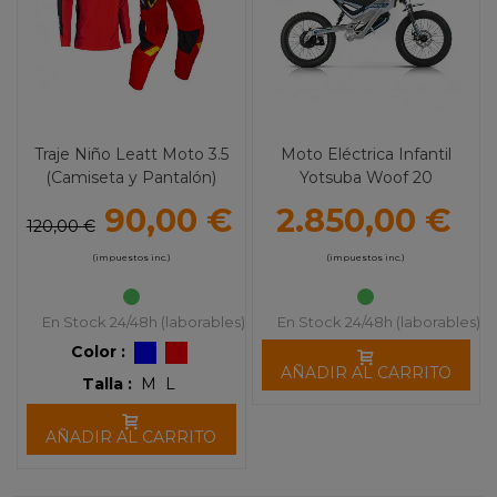
Traje Niño Leatt Moto 3.5
Moto Eléctrica Infantil
(Camiseta y Pantalón)
Yotsuba Woof 20
90,00 €
2.850,00 €
120,00 €
(impuestos inc.)
(impuestos inc.)
En Stock 24/48h (laborables)
En Stock 24/48h (laborables)
Color :
AÑADIR AL CARRITO
Talla :
M
L
AÑADIR AL CARRITO