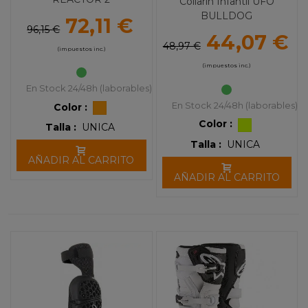
Collarín Infantil UFO
BULLDOG
72,11 €
96,15 €
44,07 €
48,97 €
(impuestos inc.)
(impuestos inc.)
En Stock 24/48h (laborables)
En Stock 24/48h (laborables)
Color :
Color :
Talla :
UNICA
Talla :
UNICA
AÑADIR AL CARRITO
AÑADIR AL CARRITO