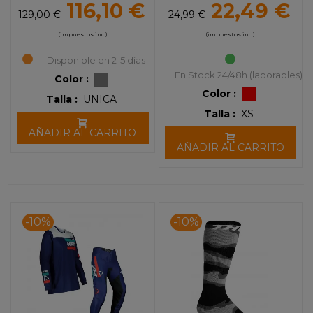
116,10 €
22,49 €
129,00 €
24,99 €
(impuestos inc.)
(impuestos inc.)
Disponible en 2-5 días
En Stock 24/48h (laborables)
Color :
Color :
Talla :
UNICA
Talla :
XS
AÑADIR AL CARRITO
AÑADIR AL CARRITO
-10%
-10%