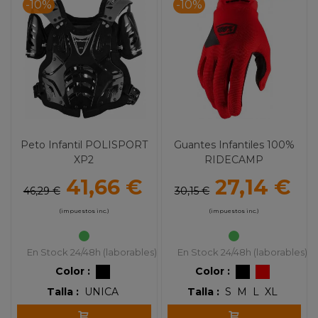
-10%
-10%
Peto Infantil POLISPORT
Guantes Infantiles 100%
XP2
RIDECAMP
41,66 €
27,14 €
46,29 €
30,15 €
(impuestos inc.)
(impuestos inc.)
En Stock 24/48h (laborables)
En Stock 24/48h (laborables)
Color :
Color :
Talla :
UNICA
Talla :
S
M
L
XL