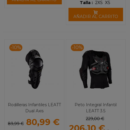
Talla :
2XS
XS
AÑADIR AL CARRITO
-10%
-10%
Rodilleras Infantiles LEATT
Peto Integral Infantil
Dual Axis
LEATT 3.5
229,00 €
80,99 €
89,99 €
206,10 €