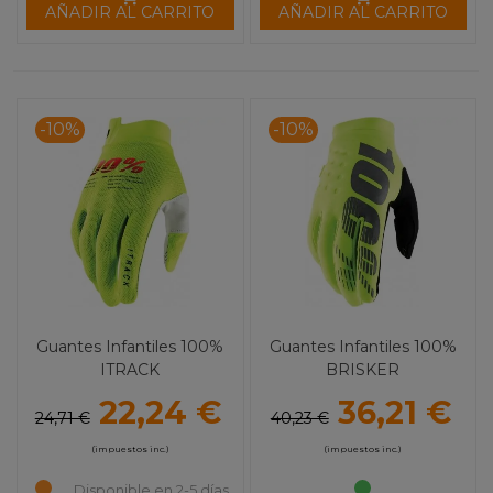
AÑADIR AL CARRITO
AÑADIR AL CARRITO
-10%
-10%
Guantes Infantiles 100%
Guantes Infantiles 100%
ITRACK
BRISKER
22,24 €
36,21 €
24,71 €
40,23 €
(impuestos inc.)
(impuestos inc.)
Disponible en 2-5 días