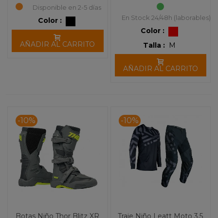
Disponible en 2-5 días
En Stock 24/48h (laborables)
Color :
Color :
AÑADIR AL CARRITO
Talla :
M
AÑADIR AL CARRITO
-10%
-10%
Botas Niño Thor Blitz XR
Traje Niño Leatt Moto 3.5