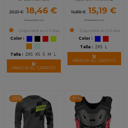
18,46 €
15,19 €
20,51 €
16,88 €
(impuestos inc.)
(impuestos inc.)
Disponible en 2-5 días
Disponible en 2-5 días
Color :
Color :
Talla :
2XS
L
Talla :
2XS
XS
S
M
L
AÑADIR AL CARRITO
AÑADIR AL CARRITO
-25%
-10%