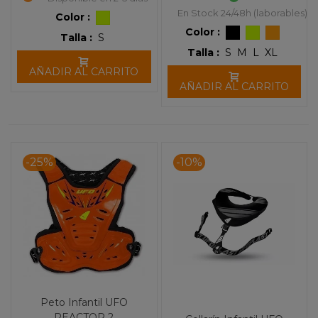
En Stock 24/48h (laborables)
Color :
Color :
Talla :
S
Talla :
S
M
L
XL
AÑADIR AL CARRITO
AÑADIR AL CARRITO
-25%
-10%
Peto Infantil UFO
REACTOR 2