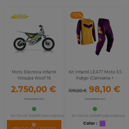
-10%
Moto Eléctrica Infantil
Kit Infantil LEATT Moto 3.5
Yotsuba Woof 16
Indigo (Camiseta +
Pantalón)
2.750,00 €
98,10 €
109,00 €
(impuestos inc.)
(impuestos inc.)
En Stock 24/48h (laborables)
En Stock 24/48h (laborables)
Color :
AÑADIR AL CARRITO