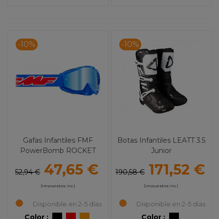
-10%
-10%
Gafas Infantiles FMF
Botas Infantiles LEATT 3.5
PowerBomb ROCKET
Junior
Espejo
47,65 €
171,52 €
52,94 €
190,58 €
(impuestos inc.)
(impuestos inc.)
Disponible en 2-5 días
Disponible en 2-5 días
Color :
Color :