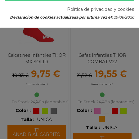
Política de privacidad y cookies
Declaración de cookies actualizada por última vez el:
29/06/2026
Calcetines Infantiles THOR
Gafas Infantiles THOR
MX SOLID
COMBAT V22
9,75 €
19,55 €
10,83 €
21,72 €
(impuestos inc.)
(impuestos inc.)
En Stock 24/48h (laborables)
En Stock 24/48h (laborables)
Color :
Color :
Talla :
UNICA
Talla :
UNICA
AÑADIR AL CARRITO