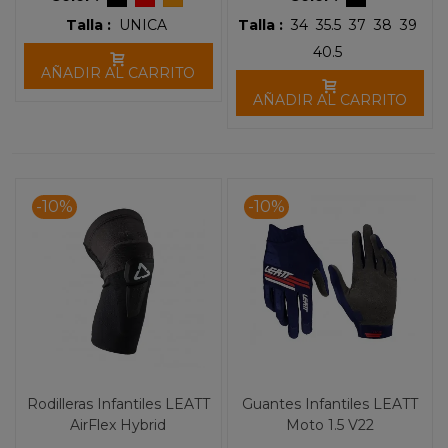
Talla :
UNICA
Talla :
34
35.5
37
38
39
40.5
AÑADIR AL CARRITO
AÑADIR AL CARRITO
-10%
-10%
Rodilleras Infantiles LEATT
Guantes Infantiles LEATT
AirFlex Hybrid
Moto 1.5 V22