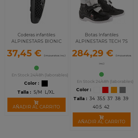
Coderas infantiles
Botas Infantiles
ALPINESTARS BIONIC
ALPINESTARS TECH 7S
37,45 €
284,29 €
(impuestos inc.)
(impuestos
inc.)
En Stock 24/48h (laborables)
En Stock 24/48h (laborables)
Color :
Color :
Talla :
S/M
L/XL
Talla :
34
35.5
37
38
39
AÑADIR AL CARRITO
40.5
42
AÑADIR AL CARRITO