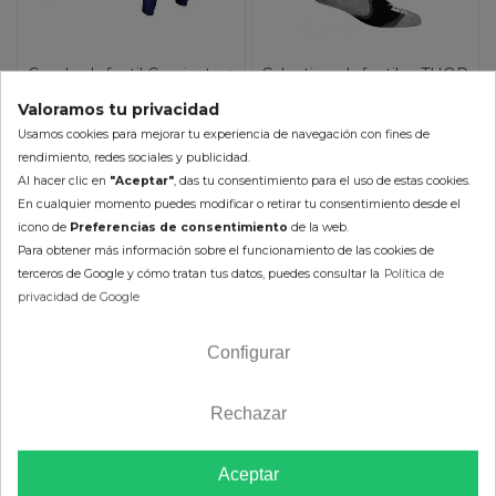
Combo Infantil Camiseta +
Calcetines Infantiles THOR
pantalón LEATT Moto 3.5
MX CAMO
Valoramos tu privacidad
80,99 €
9,75 €
Usamos cookies para mejorar tu experiencia de navegación con fines de
89,99 €
10,83 €
rendimiento, redes sociales y publicidad.
(impuestos inc.)
(impuestos inc.)
Al hacer clic en
"Aceptar"
, das tu consentimiento para el uso de estas cookies.
En cualquier momento puedes modificar o retirar tu consentimiento desde el
Disponible en 2-5 días
icono de
Preferencias de consentimiento
de la web.
En Stock 24/48h (laborables)
Color :
Para obtener más información sobre el funcionamiento de las cookies de
Color :
terceros de Google y cómo tratan tus datos, puedes consultar la
Política de
Talla :
2XS
S
privacidad de Google
Talla :
UNICA
AÑADIR AL CARRITO
Configurar
AÑADIR AL CARRITO
Rechazar
-10%
-10%
Aceptar