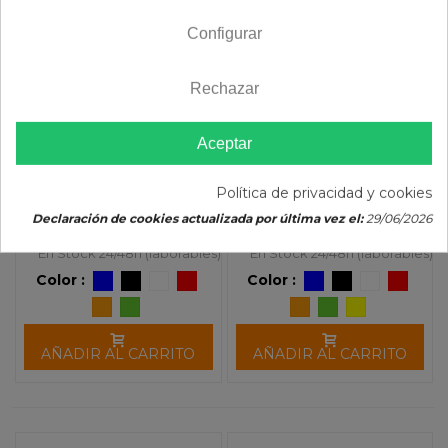
Configurar
Rechazar
Paramanos UFO
Paramanos UFO CLAW
GUARDIAN 2
Aceptar
26,49 €
39,26 €
29,43 €
43,62 €
Política de privacidad y cookies
(impuestos inc.)
(impuestos inc.)
Declaración de cookies actualizada por última vez el:
29/06/2026
En Stock 24/48h (laborables)
En Stock 24/48h (laborables)
Color :
Color :
AÑADIR AL CARRITO
AÑADIR AL CARRITO