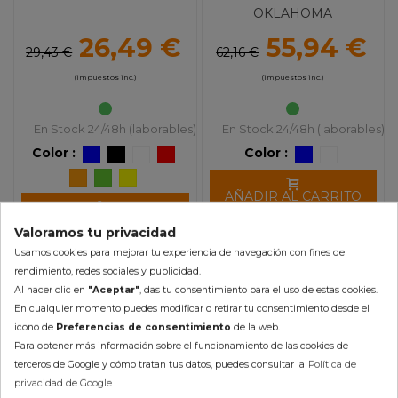
OKLAHOMA
26,49 €
55,94 €
29,43 €
62,16 €
(impuestos inc.)
(impuestos inc.)
En Stock 24/48h (laborables)
En Stock 24/48h (laborables)
Color :
Color :
AÑADIR AL CARRITO
AÑADIR AL CARRITO
Valoramos tu privacidad
Usamos cookies para mejorar tu experiencia de navegación con fines de
rendimiento, redes sociales y publicidad.
Al hacer clic en
"Aceptar"
, das tu consentimiento para el uso de estas cookies.
En cualquier momento puedes modificar o retirar tu consentimiento desde el
-10%
-10%
icono de
Preferencias de consentimiento
de la web.
Para obtener más información sobre el funcionamiento de las cookies de
terceros de Google y cómo tratan tus datos, puedes consultar la
Política de
privacidad de Google