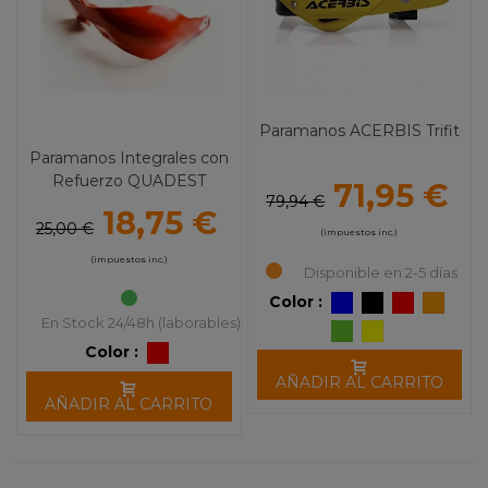
Paramanos ACERBIS Trifit
Paramanos Integrales con
Refuerzo QUADEST
71,95 €
79,94 €
18,75 €
25,00 €
(impuestos inc.)
(impuestos inc.)
Disponible en 2-5 días
Color :
En Stock 24/48h (laborables)
Color :
AÑADIR AL CARRITO
AÑADIR AL CARRITO