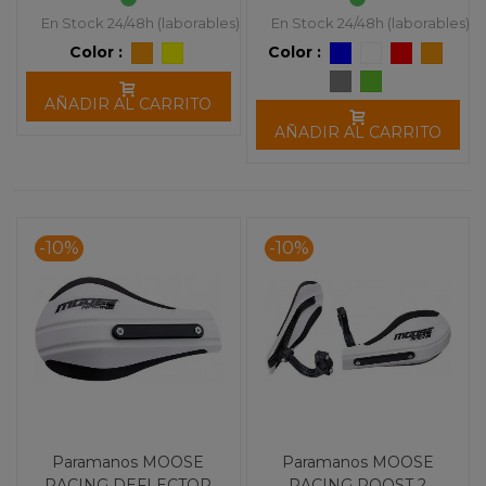
En Stock 24/48h (laborables)
En Stock 24/48h (laborables)
Color :
Color :
AÑADIR AL CARRITO
AÑADIR AL CARRITO
-10%
-10%
Paramanos MOOSE
Paramanos MOOSE
RACING DEFLECTOR
RACING ROOST 2