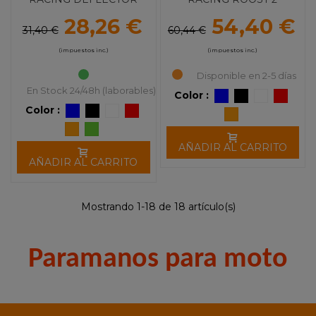
COMPOSITE
28,26 €
54,40 €
31,40 €
60,44 €
(impuestos inc.)
(impuestos inc.)
Disponible en 2-5 días
En Stock 24/48h (laborables)
Color :
Color :
AÑADIR AL CARRITO
AÑADIR AL CARRITO
Mostrando 1-18 de 18 artículo(s)
Paramanos para moto