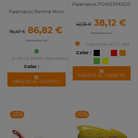
Paramanos POWERMADD
Paramanos Renthal Moto
38,12 €
42,35 €
86,82 €
96,47 €
(impuestos inc.)
(impuestos inc.)
Disponible en 2-5 días
Color :
En Stock 24/48h (laborables)
Color :
AÑADIR AL CARRITO
AÑADIR AL CARRITO
-25%
-10%