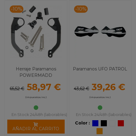
-10%
-10%
Herraje Paramanos
Paramanos UFO PATROL
POWERMADD
58,97 €
39,26 €
65,52 €
43,62 €
(impuestos inc.)
(impuestos inc.)
En Stock 24/48h (laborables)
En Stock 24/48h (laborables)
Color :
AÑADIR AL CARRITO