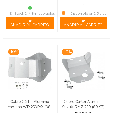
inc.)
En Stock 24/48h (laborables)
Disponible en 2-5 días
AÑADIR AL CARRITO
AÑADIR AL CARRITO
-10%
-10%
Cubre Cárter Aluminio
Cubre Cárter Aluminio
Yamaha WR 250R/X (08-
Suzuki RMZ 250 (89-93)
16) MOOSE RACING
MOOSE RACING