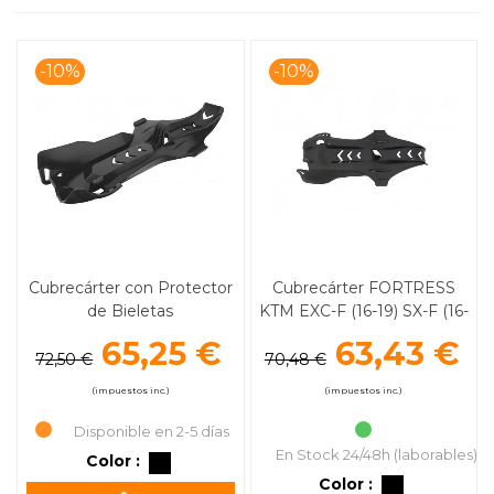
-10%
-10%
Cubrecárter con Protector
Cubrecárter FORTRESS
de Bieletas
KTM EXC-F (16-19) SX-F (16-
Husqvarna/KTM (06-16)
18) POLISPORT
65,25 €
63,43 €
POLISPORT
72,50 €
70,48 €
(impuestos inc.)
(impuestos inc.)
Disponible en 2-5 días
En Stock 24/48h (laborables)
Color :
Color :