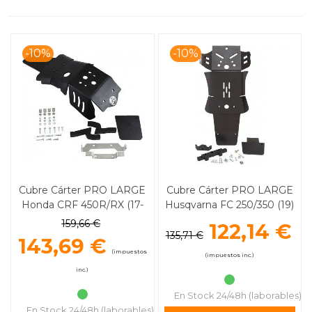
-10%
-10%
Cubre Cárter PRO LARGE
Cubre Cárter PRO LARGE
Honda CRF 450R/RX (17-
Husqvarna FC 250/350 (19)
18) MOOSE RACING
KTM SX-F 250 (19) MOOSE
159,66 €
122,14 €
RACING
135,71 €
143,69 €
(impuestos
(impuestos inc.)
inc.)
En Stock 24/48h (laborables)
En Stock 24/48h (laborables)