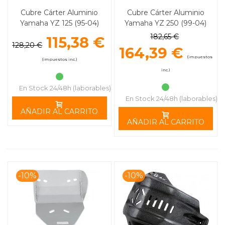
Cubre Cárter Aluminio
Cubre Cárter Aluminio
Yamaha YZ 125 (95-04)
Yamaha YZ 250 (99-04)
MOOSE RACING
MOOSE RACING
182,65 €
115,38 €
128,20 €
164,39 €
(impuestos
(impuestos inc.)
inc.)
En Stock 24/48h (laborables)
En Stock 24/48h (laborables)
AÑADIR AL CARRITO
AÑADIR AL CARRITO
-10%
-10%