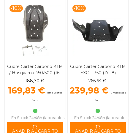
-10%
-10%
Cubre Cárter Carbono KTM
Cubre Cárter Carbono KTM
/ Husqvarna 450/500 (16-
EXC-F 350 (17-18)
18) MOOSE RACING
Husqvarna FC 250/350 (16-
188,70 €
266,64 €
17) FE 250/300 (17)
169,83 €
239,98 €
MOOSE RACING
(impuestos
(impuestos
inc.)
inc.)
En Stock 24/48h (laborables)
En Stock 24/48h (laborables)
AÑADIR AL CARRITO
AÑADIR AL CARRITO