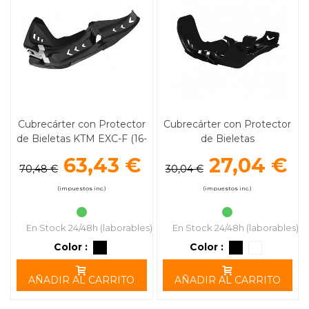
Cubrecárter con Protector
Cubrecárter con Protector
de Bieletas KTM EXC-F (16-
de Bieletas
19) SX-F (16-18)
Husqvarna/KTM (17-19)
63,43 €
27,04 €
POLISPORT
POLISPORT
70,48 €
30,04 €
(impuestos inc.)
(impuestos inc.)
En Stock 24/48h (laborables)
En Stock 24/48h (laborables)
Color :
Color :
AÑADIR AL CARRITO
AÑADIR AL CARRITO