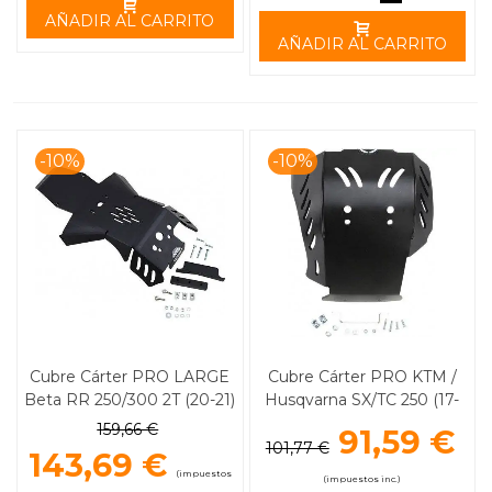
AÑADIR AL CARRITO
AÑADIR AL CARRITO
-10%
-10%
Cubre Cárter PRO LARGE
Cubre Cárter PRO KTM /
Beta RR 250/300 2T (20-21)
Husqvarna SX/TC 250 (17-
MOOSE RACING
18) MOOSE RACING
159,66 €
91,59 €
101,77 €
143,69 €
(impuestos
(impuestos inc.)