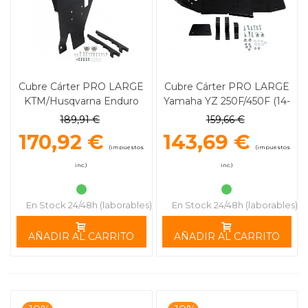
Cubre Cárter PRO LARGE
Cubre Cárter PRO LARGE
KTM/Husqvarna Enduro
Yamaha YZ 250F/450F (14-
701/690 MOOSE RACING
17) MOOSE RACING
189,91 €
159,66 €
170,92 €
143,69 €
(impuestos
(impuestos
inc.)
inc.)
En Stock 24/48h (laborables)
En Stock 24/48h (laborables)
AÑADIR AL CARRITO
AÑADIR AL CARRITO