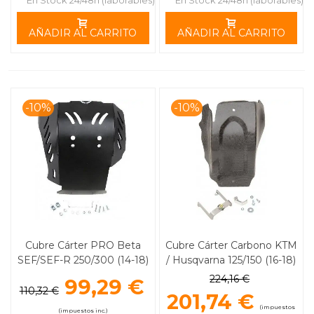
En Stock 24/48h (laborables)
En Stock 24/48h (laborables)
AÑADIR AL CARRITO
AÑADIR AL CARRITO
-10%
-10%
Cubre Cárter PRO Beta
Cubre Cárter Carbono KTM
SEF/SEF-R 250/300 (14-18)
/ Husqvarna 125/150 (16-18)
MOOSE RACING
MOOSE RACING
224,16 €
99,29 €
110,32 €
201,74 €
(impuestos
(impuestos inc.)