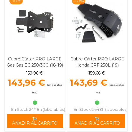
-10%
-10%
Cubre Cárter PRO LARGE
Cubre Cárter PRO LARGE
Gas Gas EC 250/300 (18-19)
Honda CRF 250L (19)
MOOSE RACING
MOOSE RACING
159,96 €
159,66 €
143,96 €
143,69 €
(impuestos
(impuestos
inc.)
inc.)
En Stock 24/48h (laborables)
En Stock 24/48h (laborables)
AÑADIR AL CARRITO
AÑADIR AL CARRITO