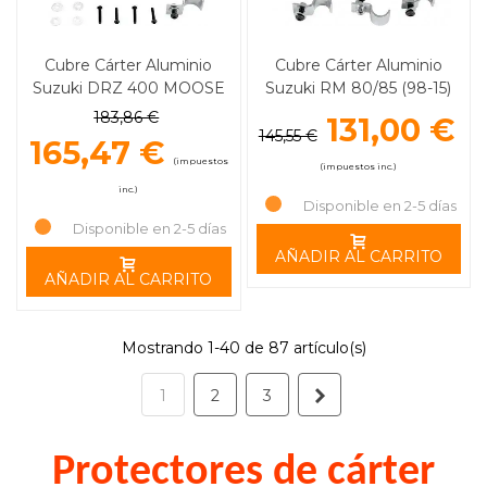
Cubre Cárter Aluminio
Cubre Cárter Aluminio
Suzuki DRZ 400 MOOSE
Suzuki RM 80/85 (98-15)
RACING
MOOSE RACING
183,86 €
131,00 €
145,55 €
165,47 €
(impuestos
(impuestos inc.)
inc.)
Disponible en 2-5 días
Disponible en 2-5 días
AÑADIR AL CARRITO
AÑADIR AL CARRITO
Mostrando 1-40 de 87 artículo(s)
Siguiente
1
2
3
Protectores de cárter