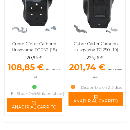
Cubre Cárter Carbono
Cubre Cárter Carbono
Husqvarna FC 250 (18)
Husqvarna TC 250 (19)
MOOSE RACING
MOOSE RACING
120,94 €
224,16 €
108,85 €
201,74 €
(impuestos
(impuestos
inc.)
inc.)
Disponible en 2-5 días
En Stock 24/48h (laborables)
AÑADIR AL CARRITO
AÑADIR AL CARRITO