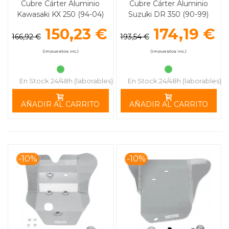
Cubre Cárter Aluminio
Cubre Cárter Aluminio
Kawasaki KX 250 (94-04)
Suzuki DR 350 (90-99)
MOOSE RACING
MOOSE RACING
150,23 €
174,19 €
166,92 €
193,54 €
(impuestos inc.)
(impuestos inc.)
En Stock 24/48h (laborables)
En Stock 24/48h (laborables)
AÑADIR AL CARRITO
AÑADIR AL CARRITO
-10%
-10%