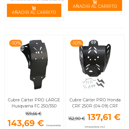
AÑADIR AL CARRITO
AÑADIR AL CARRITO
-10%
-10%
Cubre Cárter PRO LARGE
Cubre Cárter PRO Honda
Husqvarna FC 250/350
CRF 250R (04-09) CRF
KTM SX-F 250/350 (16-18)
250X (04-09) MOOSE
159,66 €
137,61 €
MOOSE RACING
RACING
152,90 €
143,69 €
(impuestos
(impuestos inc.)