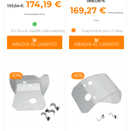
188,08 €
174,19 €
193,54 €
169,27 €
(impuestos
(impuestos inc.)
inc.)
En Stock 24/48h (laborables)
Disponible en 2-5 días
AÑADIR AL CARRITO
AÑADIR AL CARRITO
-10%
-10%