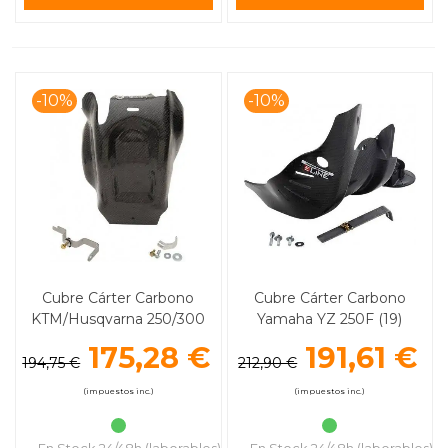
-10%
-10%
Cubre Cárter Carbono
Cubre Cárter Carbono
KTM/Husqvarna 250/300
Yamaha YZ 250F (19)
(17-18) MOOSE RACING
MOOSE RACING
175,28 €
191,61 €
194,75 €
212,90 €
(impuestos inc.)
(impuestos inc.)