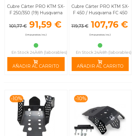
Cubre Cárter PRO KTM SX-
Cubre Cárter PRO KTM SX-
F 250/350 (19) Husqvarna
F 450 / Husqvarna FC 450
FC 250/250 (19) MOOSE
(19) MOOSE RACING
91,59 €
107,76 €
RACING
101,77 €
119,73 €
(impuestos inc.)
(impuestos inc.)
En Stock 24/48h (laborables)
En Stock 24/48h (laborables)
AÑADIR AL CARRITO
AÑADIR AL CARRITO
-10%
-10%