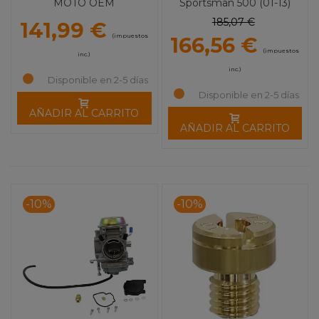
MOTO OEM
Sportsman 500 (01-13)
185,07 €
141,99 €
(impuestos
166,56 €
(impuestos
inc.)
inc.)
Disponible en 2-5 días
Disponible en 2-5 días
AÑADIR AL CARRITO
AÑADIR AL CARRITO
-10%
-10%