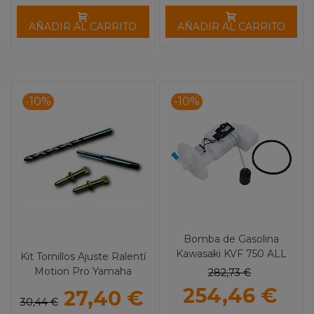
AÑADIR AL CARRITO
AÑADIR AL CARRITO
-10%
-10%
Bomba de Gasolina
Kawasaki KVF 750 ALL
Kit Tornillos Ajuste Ralentí
BALLS
Motion Pro Yamaha
282,73 €
Banshee 350 / Blaster
254,46 €
27,40 €
30,44 €