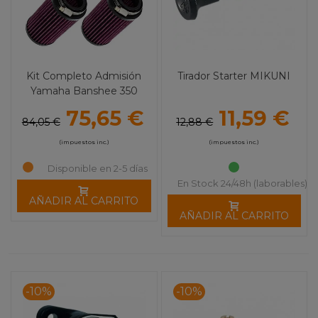
Kit Completo Admisión
Tirador Starter MIKUNI
Yamaha Banshee 350
75,65 €
11,59 €
84,05 €
12,88 €
(impuestos inc.)
(impuestos inc.)
Disponible en 2-5 días
En Stock 24/48h (laborables)
AÑADIR AL CARRITO
AÑADIR AL CARRITO
-10%
-10%