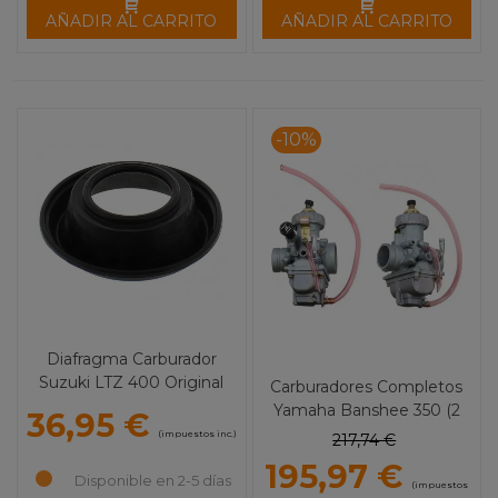
AÑADIR AL CARRITO
AÑADIR AL CARRITO
-10%
Diafragma Carburador
Suzuki LTZ 400 Original
Carburadores Completos
Yamaha Banshee 350 (2
36,95 €
unidades)
(impuestos inc.)
217,74 €
195,97 €
Disponible en 2-5 días
(impuestos