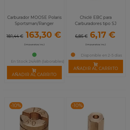
Carburador MOOSE Polaris
Chiclé EBC para
Sportsman/Ranger
Carburadores tipo SJ
163,30 €
6,17 €
181,44 €
6,85 €
(impuestos inc.)
(impuestos inc.)
Disponible en 2-5 días
En Stock 24/48h (laborables)
AÑADIR AL CARRITO
AÑADIR AL CARRITO
-10%
-10%