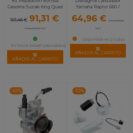
Kit Reparación Bomba
Diafragma Carburador
Gasolina Suzuki King Quad
Yamaha Raptor 660 /
Kodiak / Grizzly OEM
91,31 €
64,96 €
101,46 €
(impuestos
(impuestos inc.)
inc.)
Disponible en 2-5 días
En Stock 24/48h (laborables)
AÑADIR AL CARRITO
AÑADIR AL CARRITO
-10%
-10%