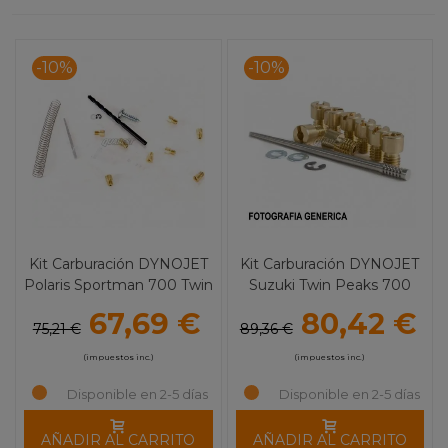
-10%
-10%
Kit Carburación DYNOJET
Kit Carburación DYNOJET
Polaris Sportman 700 Twin
Suzuki Twin Peaks 700
(02-06)
(04-05)
67,69 €
80,42 €
75,21 €
89,36 €
(impuestos inc.)
(impuestos inc.)
Disponible en 2-5 días
Disponible en 2-5 días
AÑADIR AL CARRITO
AÑADIR AL CARRITO