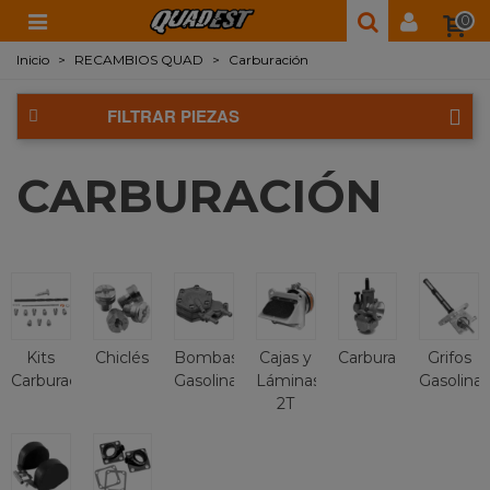
0
Inicio
>
RECAMBIOS QUAD
>
Carburación
FILTRAR PIEZAS
CARBURACIÓN
Kits
Chiclés
Bombas
Cajas y
Carburadores
Grifos
Carburación
Gasolina
Láminas
Gasolina
2T