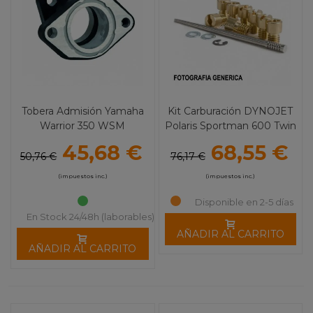
Tobera Admisión Yamaha
Kit Carburación DYNOJET
Warrior 350 WSM
Polaris Sportman 600 Twin
(03-05)
45,68 €
68,55 €
50,76 €
76,17 €
(impuestos inc.)
(impuestos inc.)
Disponible en 2-5 días
En Stock 24/48h (laborables)
AÑADIR AL CARRITO
AÑADIR AL CARRITO