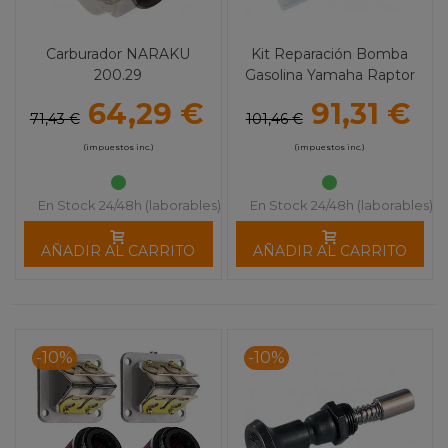
Carburador NARAKU
Kit Reparación Bomba
200.29
Gasolina Yamaha Raptor
700 / Grizzly 500-700
64,29 €
91,31 €
71,43 €
101,46 €
(impuestos inc.)
(impuestos inc.)
En Stock 24/48h (laborables)
En Stock 24/48h (laborables)
AÑADIR AL CARRITO
AÑADIR AL CARRITO
-10%
-10%