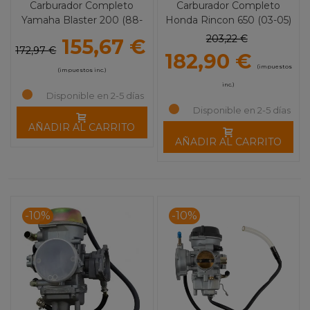
Carburador Completo
Carburador Completo
Yamaha Blaster 200 (88-
Honda Rincon 650 (03-05)
02)
203,22 €
155,67 €
172,97 €
182,90 €
(impuestos
(impuestos inc.)
inc.)
Disponible en 2-5 días
Disponible en 2-5 días
AÑADIR AL CARRITO
AÑADIR AL CARRITO
-10%
-10%