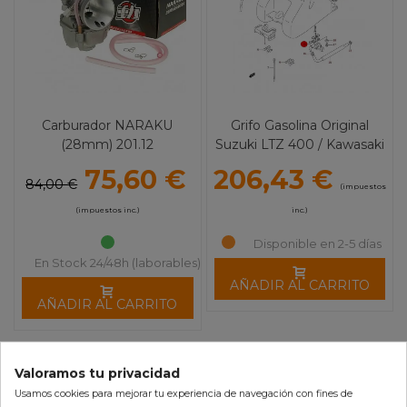
Carburador NARAKU
Grifo Gasolina Original
(28mm) 201.12
Suzuki LTZ 400 / Kawasaki
KFX 400 (06-08)
75,60 €
206,43 €
84,00 €
(impuestos
(impuestos inc.)
inc.)
Disponible en 2-5 días
En Stock 24/48h (laborables)
AÑADIR AL CARRITO
AÑADIR AL CARRITO
Valoramos tu privacidad
Usamos cookies para mejorar tu experiencia de navegación con fines de
-10%
-10%