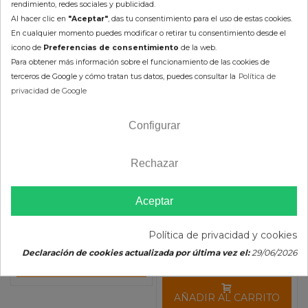
rendimiento, redes sociales y publicidad.
Al hacer clic en
"Aceptar"
, das tu consentimiento para el uso de estas cookies.
En cualquier momento puedes modificar o retirar tu consentimiento desde el
icono de
Preferencias de consentimiento
de la web.
Para obtener más información sobre el funcionamiento de las cookies de
terceros de Google y cómo tratan tus datos, puedes consultar la
Política de
privacidad de Google
Configurar
Kit Reparación Bomba
Gasolina Suzuki LTR 450 /
Bomba de Gasolina
RMZ / Kawasaki KXF
Completa Polaris All Balls
Rechazar
91,31 €
101,46 €
282,73 €
254,46 €
(impuestos inc.)
Aceptar
(impuestos inc.)
Política de privacidad y cookies
En Stock 24/48h (laborables)
Declaración de cookies actualizada por última vez el:
29/06/2026
AÑADIR AL CARRITO
En Stock 24/48h (laborables)
AÑADIR AL CARRITO