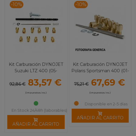
-10%
-10%
Kit Carburación DYNOJET
Kit Carburación DYNOJET
Suzuki LTZ 400 (05-
Polaris Sportsman 400 (01-
08)/KFX 400 (05-08)
05)
83,57 €
67,69 €
92,86 €
75,21 €
(impuestos inc.)
(impuestos inc.)
Disponible en 2-5 días
En Stock 24/48h (laborables)
AÑADIR AL CARRITO
AÑADIR AL CARRITO