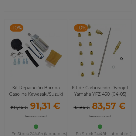
-10%
-10%
Kit Reparación Bomba
Kit de Carburación Dynojet
Gasolina Kawasaki/Suzuki
Yamaha YFZ 450 (04-05)
Varios ALL BALLS
91,31 €
83,57 €
101,46 €
92,86 €
(impuestos inc.)
(impuestos inc.)
En Stock 24/48h (laborables)
En Stock 24/48h (laborables)