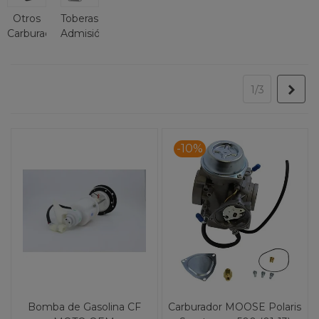
Otros
Toberas
Carburador
Admisión
Sigu
1/3
-10%
Bomba de Gasolina CF
Carburador MOOSE Polaris