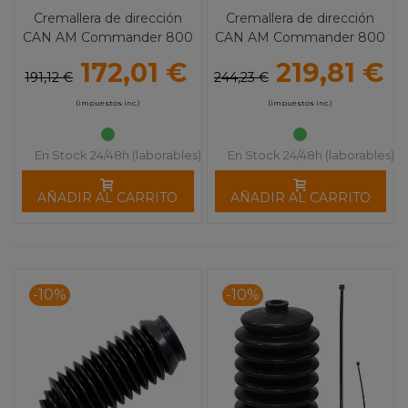
Cremallera de dirección
Cremallera de dirección
CAN AM Commander 800
CAN AM Commander 800
1000 Varios 4001
/ 1000 Varios 1204
172,01 €
219,81 €
191,12 €
244,23 €
(impuestos inc.)
(impuestos inc.)
En Stock 24/48h (laborables)
En Stock 24/48h (laborables)
AÑADIR AL CARRITO
AÑADIR AL CARRITO
-10%
-10%