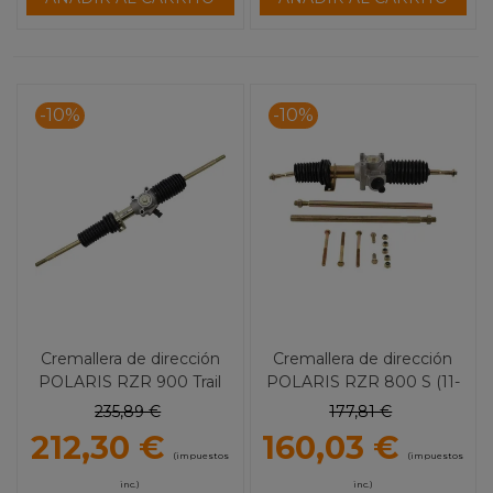
-10%
-10%
Cremallera de dirección
Cremallera de dirección
POLARIS RZR 900 Trail
POLARIS RZR 800 S (11-
Ultimate (21-22) 1193
14) 1076
235,89 €
177,81 €
212,30 €
160,03 €
(impuestos
(impuestos
inc.)
inc.)