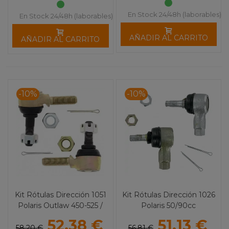
En Stock 24/48h (laborables)
En Stock 24/48h (laborables)
AÑADIR AL CARRITO
AÑADIR AL CARRITO
-10%
-10%
Kit Rótulas Dirección 1051
Kit Rótulas Dirección 1026
Polaris Outlaw 450-525 /
Polaris 50/90cc
Sportsman 850 (09)
52,38 €
51,13 €
58,20 €
56,81 €