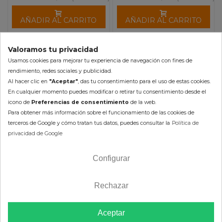
AÑADIR AL CARRITO
AÑADIR AL CARRITO
Valoramos tu privacidad
Usamos cookies para mejorar tu experiencia de navegación con fines de
rendimiento, redes sociales y publicidad.
-10%
-10%
Al hacer clic en
"Aceptar"
, das tu consentimiento para el uso de estas cookies.
En cualquier momento puedes modificar o retirar tu consentimiento desde el
icono de
Preferencias de consentimiento
de la web.
Para obtener más información sobre el funcionamiento de las cookies de
terceros de Google y cómo tratan tus datos, puedes consultar la
Política de
privacidad de Google
Configurar
Cremallera de dirección
Cremallera de dirección
Rechazar
CAN AM Maverick
CAN AM Defender Varios
Commander Varios 1196
252,83 €
216,53 €
Aceptar