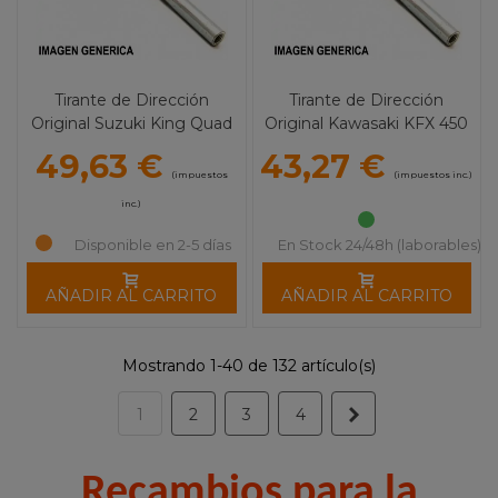
Tirante de Dirección
Tirante de Dirección
Original Suzuki King Quad
Original Kawasaki KFX 450
450/700
R
49,63 €
43,27 €
(impuestos
(impuestos inc.)
inc.)
Disponible en 2-5 días
En Stock 24/48h (laborables)
AÑADIR AL CARRITO
AÑADIR AL CARRITO
Mostrando 1-40 de 132 artículo(s)
Siguiente
1
2
3
4
Recambios para la