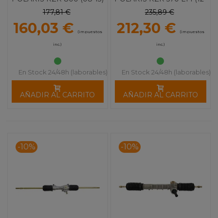
1077
22) 1191
177,81 €
235,89 €
160,03 €
212,30 €
(impuestos
(impuestos
inc.)
inc.)
En Stock 24/48h (laborables)
En Stock 24/48h (laborables)
AÑADIR AL CARRITO
AÑADIR AL CARRITO
-10%
-10%