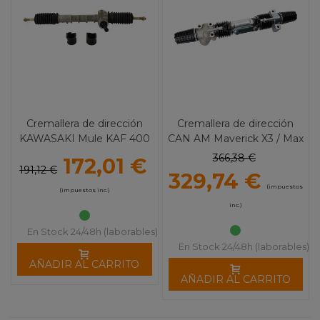
Cremallera de dirección
Cremallera de dirección
KAWASAKI Mule KAF 400
CAN AM Maverick X3 / Max
Varios 1080
X3 / Max X3 Turbo 1200
366,38 €
172,01 €
191,12 €
329,74 €
(impuestos
(impuestos inc.)
inc.)
En Stock 24/48h (laborables)
En Stock 24/48h (laborables)
AÑADIR AL CARRITO
AÑADIR AL CARRITO