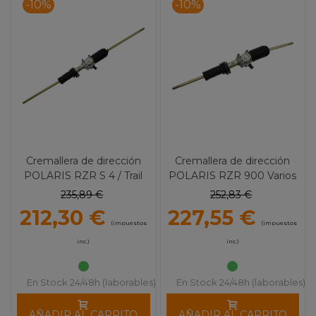
-10%
-10%
Cremallera de dirección
Cremallera de dirección
POLARIS RZR S 4 / Trail
POLARIS RZR 900 Varios
Varios 1192
1194
235,89 €
252,83 €
212,30 €
227,55 €
(impuestos
(impuestos
inc.)
inc.)
En Stock 24/48h (laborables)
En Stock 24/48h (laborables)
AÑADIR AL CARRITO
AÑADIR AL CARRITO