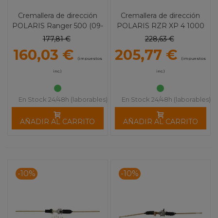
Cremallera de dirección
Cremallera de dirección
POLARIS Ranger 500 (09-
POLARIS RZR XP 4 1000
10) 1082
1203
177,81 €
228,63 €
160,03 €
205,77 €
(impuestos
(impuestos
inc.)
inc.)
En Stock 24/48h (laborables)
En Stock 24/48h (laborables)
AÑADIR AL CARRITO
AÑADIR AL CARRITO
-10%
-10%