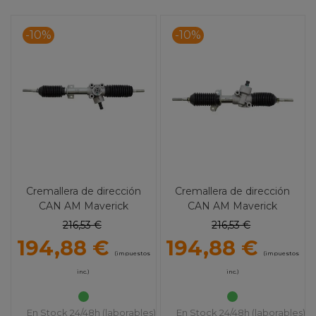
-10%
-10%
Cremallera de dirección
Cremallera de dirección
CAN AM Maverick
CAN AM Maverick
Commander Varios 4026
Commander Varios 1199
216,53 €
216,53 €
194,88 €
194,88 €
(impuestos
(impuestos
inc.)
inc.)
En Stock 24/48h (laborables)
En Stock 24/48h (laborables)