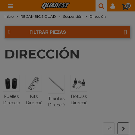
0
Inicio
>
RECAMBIOS QUAD
>
Suspensión
>
Dirección
FILTRAR PIEZAS
DIRECCIÓN
Fuelles
Kits
Rótulas
Tirantes
Dirección
Dirección
Dirección
Dirección
Sigu
1/4