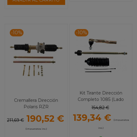
AÑADIR AL CARRITO
-10%
-10%
Kit Tirante Dirección
Completo 1085 (Lado
Cremallera Dirección
Derecho)
Polaris RZR
154,82 €
139,34 €
190,52 €
211,69 €
(impuestos
inc.)
(impuestos inc.)