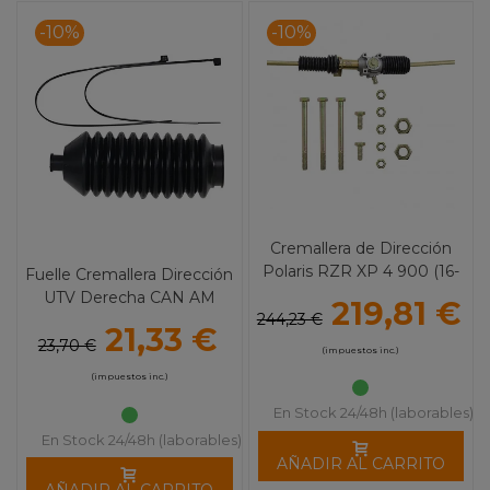
-10%
-10%
Cremallera de Dirección
Polaris RZR XP 4 900 (16-
Fuelle Cremallera Dirección
24) 4022
UTV Derecha CAN AM
219,81 €
244,23 €
21,33 €
23,70 €
(impuestos inc.)
(impuestos inc.)
En Stock 24/48h (laborables)
En Stock 24/48h (laborables)
AÑADIR AL CARRITO