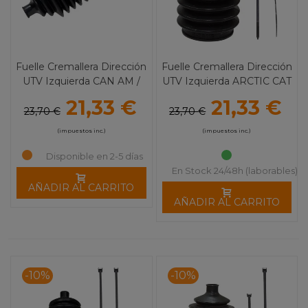
Fuelle Cremallera Dirección
Fuelle Cremallera Dirección
UTV Izquierda CAN AM /
UTV Izquierda ARCTIC CAT
POLARIS
21,33 €
21,33 €
23,70 €
23,70 €
(impuestos inc.)
(impuestos inc.)
Disponible en 2-5 días
En Stock 24/48h (laborables)
AÑADIR AL CARRITO
AÑADIR AL CARRITO
-10%
-10%