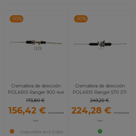
-10%
-10%
Cremallera de dirección
Cremallera de dirección
POLARIS Ranger 900 4x4
POLARIS Ranger 570 (17-
(11-14) 1072
22) 1190
173,80 €
249,20 €
156,42 €
224,28 €
(impuestos
(impuestos
inc.)
inc.)
Disponible en 2-5 días