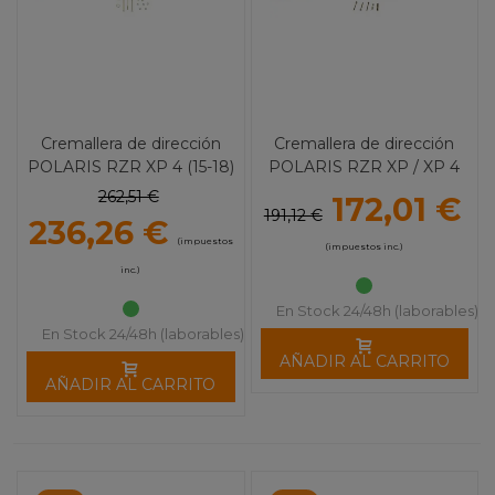
Cremallera de dirección
Cremallera de dirección
POLARIS RZR XP 4 (15-18)
POLARIS RZR XP / XP 4
1195
900 (11-13) 1078
262,51 €
172,01 €
191,12 €
236,26 €
(impuestos
(impuestos inc.)
inc.)
En Stock 24/48h (laborables)
En Stock 24/48h (laborables)
AÑADIR AL CARRITO
AÑADIR AL CARRITO