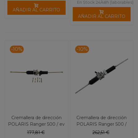
En Stock 24/48h (laborables)
AÑADIR AL CARRITO
AÑADIR AL CARRITO
-10%
-10%
Cremallera de dirección
Cremallera de dirección
POLARIS Ranger 500 / ev
POLARIS Ranger 500 /
(10-13) 1074
570 Varios 11189
177,81 €
262,51 €