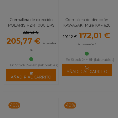
Cremallera de dirección
Cremallera de dirección
POLARIS RZR 1000 EPS
KAWASAKI Mule KAF 620
Varios 1202
Varios 1081
228,63 €
172,01 €
191,12 €
205,77 €
(impuestos
(impuestos inc.)
inc.)
En Stock 24/48h (laborables)
En Stock 24/48h (laborables)
AÑADIR AL CARRITO
AÑADIR AL CARRITO
-10%
-10%