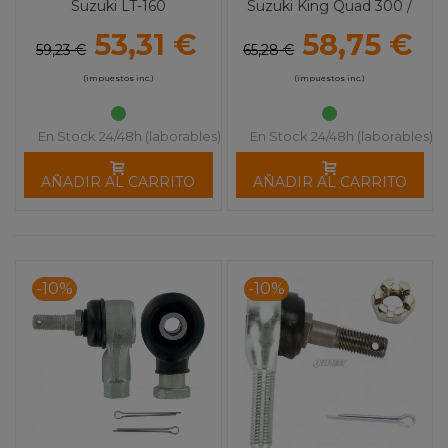
Suzuki LT-160
Suzuki King Quad 300 /
LTF 250
53,31 €
58,75 €
59,23 €
65,28 €
(impuestos inc.)
(impuestos inc.)
En Stock 24/48h (laborables)
En Stock 24/48h (laborables)
AÑADIR AL CARRITO
AÑADIR AL CARRITO
-10%
-10%