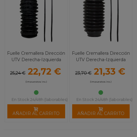
Fuelle Cremallera Dirección
Fuelle Cremallera Dirección
UTV Derecha-Izquierda
UTV Derecha-Izquierda
YAMAHA RHINO / VIKING
YAMAHA
22,72 €
21,33 €
VIKING/WOLVERINE/YXZ
25,24 €
23,70 €
1000
(impuestos inc.)
(impuestos inc.)
En Stock 24/48h (laborables)
En Stock 24/48h (laborables)
AÑADIR AL CARRITO
AÑADIR AL CARRITO