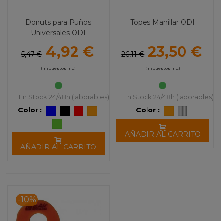
Donuts para Puños
Topes Manillar ODI
Universales ODI
4,92 €
23,50 €
5,47 €
26,11 €
(impuestos inc.)
(impuestos inc.)
En Stock 24/48h (laborables)
En Stock 24/48h (laborables)
Color :
Color :
AÑADIR AL CARRITO
AÑADIR AL CARRITO
-10%