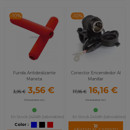
-10%
-10%
Funda Antideslizante
Conector Encendedor Al
Maneta
Manillar
3,56 €
16,16 €
3,95 €
17,95 €
(impuestos inc.)
(impuestos inc.)
En Stock 24/48h (laborables)
En Stock 24/48h (laborables)
Color :