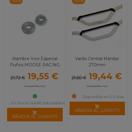
-10%
-10%
Alambre Inox Especial
Varilla Central Manillar
Puños MOOSE RACING
270mm
19,55 €
19,44 €
21,72 €
21,60 €
(impuestos inc.)
(impuestos inc.)
Disponible en 2-5 días
En Stock 24/48h (laborables)
AÑADIR AL CARRITO
AÑADIR AL CARRITO