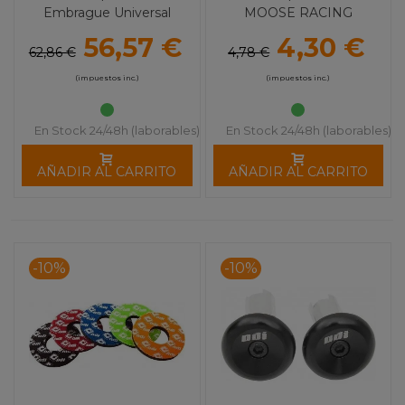
Embrague Universal
MOOSE RACING
MOOSE RACING
56,57 €
4,30 €
62,86 €
4,78 €
(impuestos inc.)
(impuestos inc.)
En Stock 24/48h (laborables)
En Stock 24/48h (laborables)
AÑADIR AL CARRITO
AÑADIR AL CARRITO
-10%
-10%