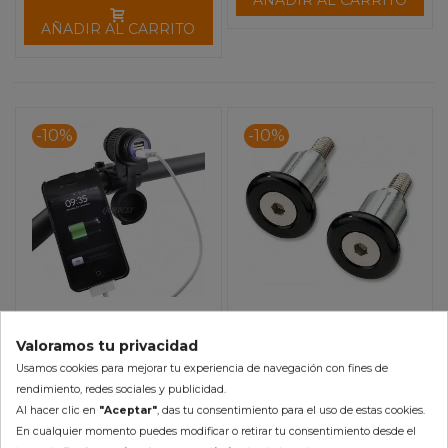
AÑADIR AL CARRITO
AÑADIR AL CARRITO
-10%
-10%
Conector Mechero Doble
Topes Manillar MOOSE
Valoramos tu privacidad
USB Al Manillar
RACING
Usamos cookies para mejorar tu experiencia de navegación con fines de
33,26 €
18,46 €
rendimiento, redes sociales y publicidad.
36,96 €
20,51 €
Al hacer clic en
"Aceptar"
, das tu consentimiento para el uso de estas cookies.
(impuestos inc.)
(impuestos inc.)
En cualquier momento puedes modificar o retirar tu consentimiento desde el