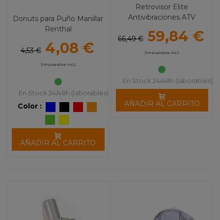
Retrovisor Elite
Antivibraciones ATV
Donuts para Puño Manillar
MOOSE UTILITY
Renthal
59,84 €
66,49 €
4,08 €
4,53 €
(impuestos inc.)
(impuestos inc.)
En Stock 24/48h (laborables)
En Stock 24/48h (laborables)
AÑADIR AL CARRITO
Color :
AÑADIR AL CARRITO