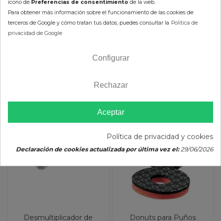
icono de
Preferencias de consentimiento
de la web.
Para obtener más información sobre el funcionamiento de las cookies de
En Stock 24/48h (laborables)
En Stock 24/48h (laborables)
terceros de Google y cómo tratan tus datos, puedes consultar la
Política de
Color :
privacidad de Google
AÑADIR AL CARRITO
Configurar
AÑADIR AL CARRITO
Rechazar
Aceptar
-10%
-10%
Política de privacidad y cookies
Declaración de cookies actualizada por última vez el:
29/06/2026
Desmultiplicador de
Donuts para Puños