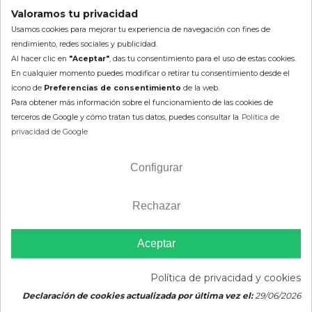
Apúntate y recibe 10% en tu
Valoramos tu privacidad
primer pedido
Usamos cookies para mejorar tu experiencia de navegación con fines de
rendimiento, redes sociales y publicidad.
(He leido el
consentimiento de suscripción)
Al hacer clic en
"Aceptar"
, das tu consentimiento para el uso de estas cookies.
En cualquier momento puedes modificar o retirar tu consentimiento desde el
icono de
Preferencias de consentimiento
de la web.
Para obtener más información sobre el funcionamiento de las cookies de
terceros de Google y cómo tratan tus datos, puedes consultar la
Política de
privacidad de Google
SÍGUENOS
Configurar
Rechazar
+ 30 años · Expertos Off Road.
Quadest es una empresa
especializada en recambios, accesorios y complementos
Aceptar
OFF ROAD des de los años 90.
Información de la tienda
Política de privacidad y cookies
Declaración de cookies actualizada por última vez el:
29/06/2026
Av. de Barcelona, 2, B (Pol. Ind. La Masia) 08798 Sant