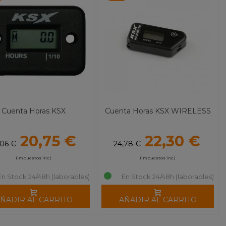
Cuenta Horas KSX
Cuenta Horas KSX WIRELESS
20,75 €
22,30 €
,06 €
24,78 €
(impuestos inc.)
(impuestos inc.)
En Stock 24/48h (laborables)
En Stock 24/48h (laborables)
ÑADIR AL CARRITO
AÑADIR AL CARRITO