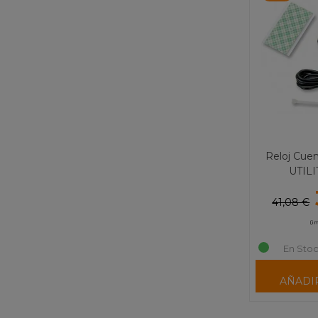
Reloj Cue
UTILI
41,08 €
(i
En Stoc
AÑADI