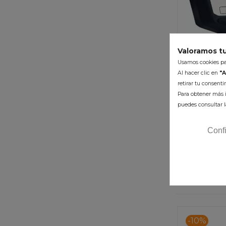
Valoramos tu
Usamos cookies par
Al hacer clic en
"A
Cuenta Kil
retirar tu consent
02 
Para obtener más i
puedes consultar l
200,98 €
(i
Conf
En Stoc
AÑADI
-10%