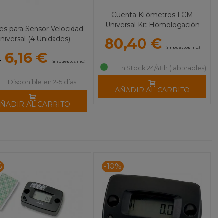
Cuenta Kilómetros FCM
Universal Kit Homologación
s para Sensor Velocidad
Yamaha
niversal (4 Unidades)
80,40 €
(impuestos inc.)
6,16 €
€
(impuestos inc.)
En Stock 24/48h (laborables)
Disponible en 2-5 días
AÑADIR AL CARRITO
ÑADIR AL CARRITO
%
-10%