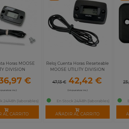
nta Horas MOOSE
Reloj Cuenta Horas Reseteable
TY DIVISION
MOOSE UTILITY DIVISION
36,97 €
42,42 €
47,13 €
23
mpuestos inc.)
(impuestos inc.)
k 24/48h (laborables)
En Stock 24/48h (laborables)
R AL CARRITO
AÑADIR AL CARRITO
A