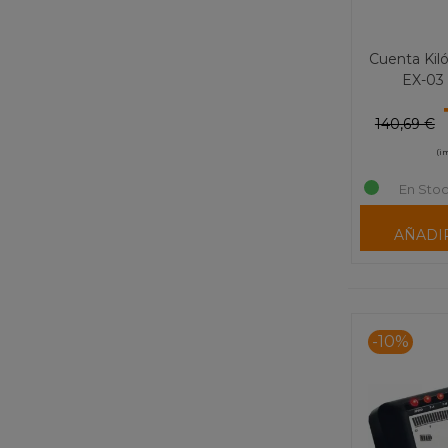
Cuenta Ki
EX-03
140,69 €
(i
En Stoc
AÑADI
-10%