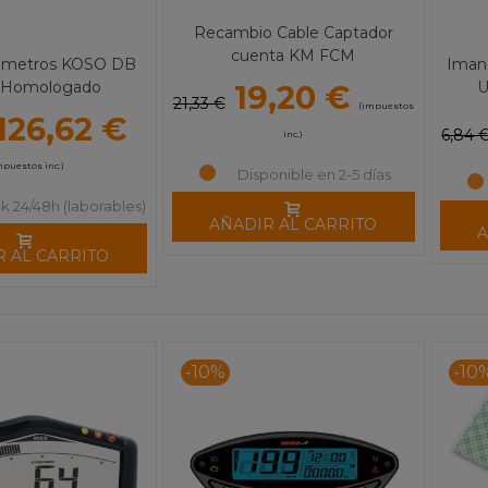
Recambio Cable Captador
cuenta KM FCM
lómetros KOSO DB
Imane
 Homologado
U
19,20 €
21,33 €
(impuestos
126,62 €
6,84 
inc.)
mpuestos inc.)
Disponible en 2-5 días
k 24/48h (laborables)
AÑADIR AL CARRITO
A
R AL CARRITO
-10%
-10