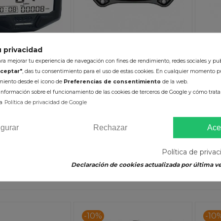
 privacidad
Cuenta Kilómetros KOSO EX-02
Reloj 
a mejorar tu experiencia de navegación con fines de rendimiento, redes sociales y pub
Homologado
M
ceptar"
, das tu consentimiento para el uso de estas cookies. En cualquier momento p
ómetros KOSO DB-
imiento desde el icono de
Preferencias de consentimiento
de la web.
Homologado
118,40 €
nformación sobre el funcionamiento de las cookies de terceros de Google y cómo tratan
131,55 €
41
180,88 €
a
Política de privacidad de Google
(impuestos inc.)
mpuestos inc.)
En Stock 24/48h (laborables)
igurar
Rechazar
Ace
k 24/48h (laborables)
AÑADIR AL CARRITO
A
Política de priva
R AL CARRITO
Declaración de cookies actualizada por última ve
-10%
-10