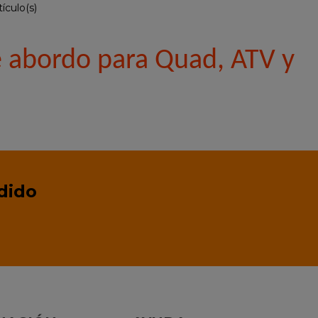
ículo(s)
 abordo para Quad, ATV y
dido