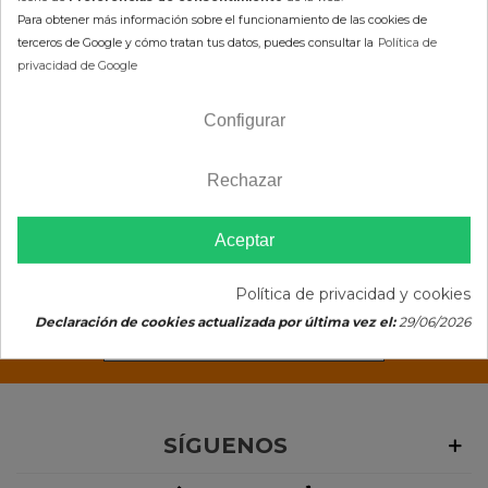
Kits de rebaje de la
Para obtener más información sobre el funcionamiento de las cookies de
terceros de Google y cómo tratan tus datos, puedes consultar la
Política de
privacidad de Google
suspensión para quad
Configurar
NEWSLETTER
Rechazar
Apúntate y recibe 10% en tu
Aceptar
primer pedido
(He leido el
consentimiento de suscripción)
Política de privacidad y cookies
Declaración de cookies actualizada por última vez el:
29/06/2026
SÍGUENOS