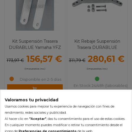
Kit Suspensión Trasera
Kit Rebaje Suspensión
DURABLUE Yamaha YFZ
Trasera DURABLUE
450
Yamaha YFZ 450 R/X
156,57 €
280,61 €
173,97 €
311,79 €
(impuestos inc.)
(impuestos inc.)
Disponible en 2-5 días
En Stock 24/48h (laborables)
AÑADIR AL CARRITO
AÑADIR AL CARRITO
Valoramos tu privacidad
Usamos cookies para mejorar tu experiencia de navegación con fines de
rendimiento, redes sociales y publicidad.
Mostrando 1-2 de 2 artículo(s)
Al hacer clic en
"Aceptar"
, das tu consentimiento para el uso de estas cookies.
En cualquier momento puedes modificar o retirar tu consentimiento desde el
icono de
Preferencias de consentimiento
de la web.