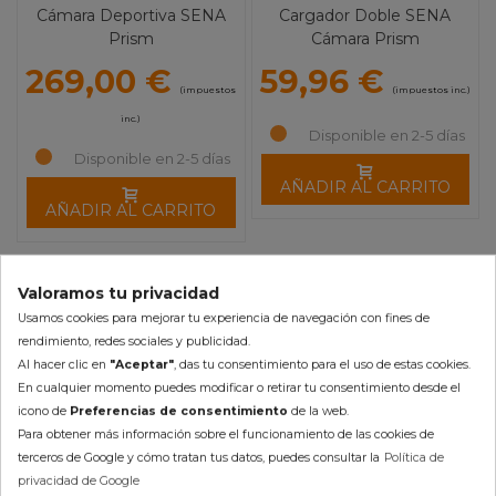
Cámara Deportiva SENA
Cargador Doble SENA
Prism
Cámara Prism
269,00 €
59,96 €
(impuestos
(impuestos inc.)
inc.)
Disponible en 2-5 días
Disponible en 2-5 días
AÑADIR AL CARRITO
AÑADIR AL CARRITO
Mostrando 1-2 de 2 artículo(s)
Valoramos tu privacidad
Usamos cookies para mejorar tu experiencia de navegación con fines de
rendimiento, redes sociales y publicidad.
Cámaras deportivas de
Al hacer clic en
"Aceptar"
, das tu consentimiento para el uso de estas cookies.
En cualquier momento puedes modificar o retirar tu consentimiento desde el
video para moto y quad
icono de
Preferencias de consentimiento
de la web.
Para obtener más información sobre el funcionamiento de las cookies de
terceros de Google y cómo tratan tus datos, puedes consultar la
Política de
privacidad de Google