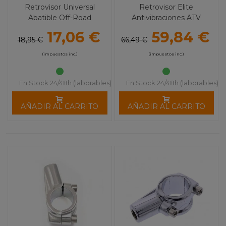
Retrovisor Universal
Retrovisor Elite
Abatible Off-Road
Antivibraciones ATV
Redondo M10
MOOSE UTILITY
17,06 €
59,84 €
18,95 €
66,49 €
(impuestos inc.)
(impuestos inc.)
En Stock 24/48h (laborables)
En Stock 24/48h (laborables)
AÑADIR AL CARRITO
AÑADIR AL CARRITO