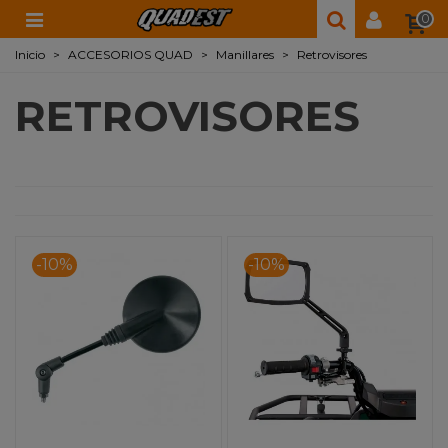
0
Inicio
>
ACCESORIOS QUAD
>
Manillares
>
Retrovisores
RETROVISORES
-10%
-10%