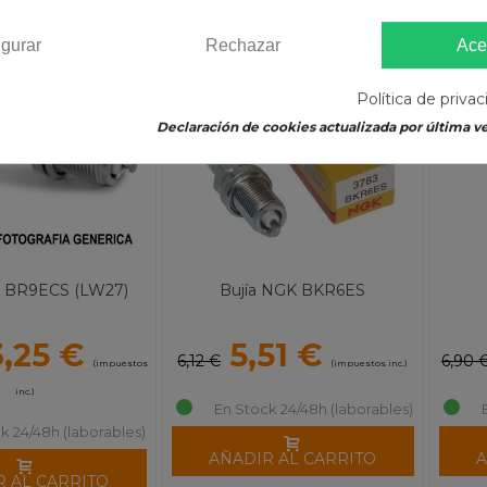
-10%
-10
igurar
Rechazar
Ace
Política de priva
Declaración de cookies actualizada por última ve
K BR9ECS (LW27)
Bujía NGK BKR6ES
3,25 €
5,51 €
6,12 €
6,90 
(impuestos
(impuestos inc.)
inc.)
En Stock 24/48h (laborables)
k 24/48h (laborables)
AÑADIR AL CARRITO
A
R AL CARRITO