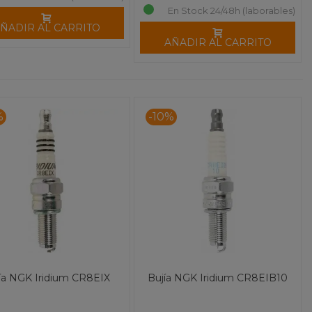
En Stock 24/48h (laborables)
ÑADIR AL CARRITO
AÑADIR AL CARRITO
%
-10%
ía NGK Iridium CR8EIX
Bujía NGK Iridium CR8EIB10