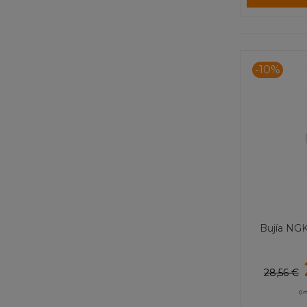
-10%
Bujía NG
28,56 €
(i