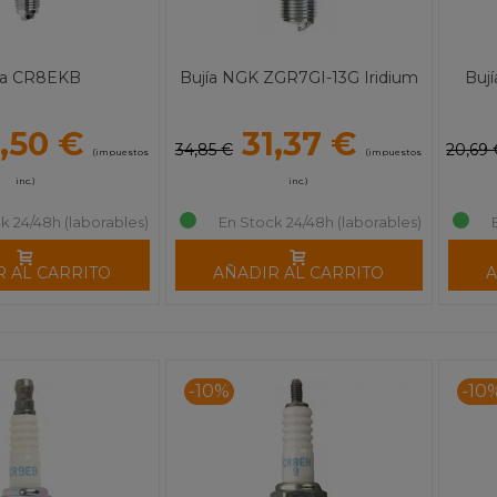
ía CR8EKB
Bujía NGK ZGR7GI-13G Iridium
Buj
6,50 €
31,37 €
34,85 €
20,69 
(impuestos
(impuestos
inc.)
inc.)
k 24/48h (laborables)
En Stock 24/48h (laborables)
R AL CARRITO
AÑADIR AL CARRITO
A
-10%
-10