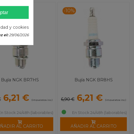
%
-10%
ptar
cidad y cookies
z el:
29/06/2026
Bujía NGK BR7HS
Bujía NGK BR8HS
6,21 €
6,21 €
€
6,90 €
(impuestos inc.)
(impuestos inc.)
En Stock 24/48h (laborables)
En Stock 24/48h (laborables)
ÑADIR AL CARRITO
AÑADIR AL CARRITO