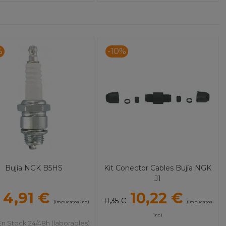
%
-10%
Bujía NGK B5HS
Kit Conector Cables Bujía NGK
J1
4,91 €
10,22 €
11,35 €
(impuestos inc.)
(impuestos
inc.)
En Stock 24/48h (laborables)