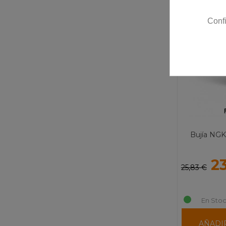
-10%
Conf
Bujía NG
2
25,83 €
En Stoc
AÑADI