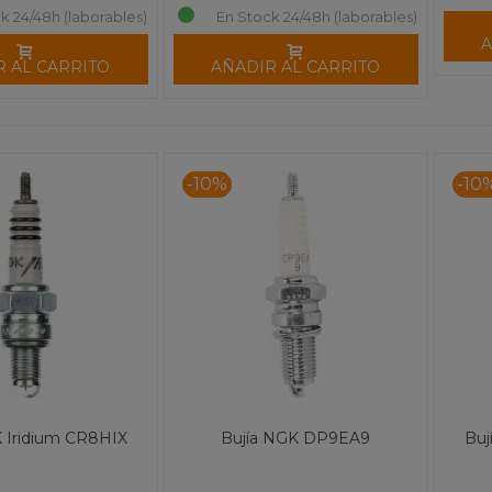
k 24/48h (laborables)
En Stock 24/48h (laborables)
A
R AL CARRITO
AÑADIR AL CARRITO
-10%
-10
K Iridium CR8HIX
Bujía NGK DP9EA9
Buj