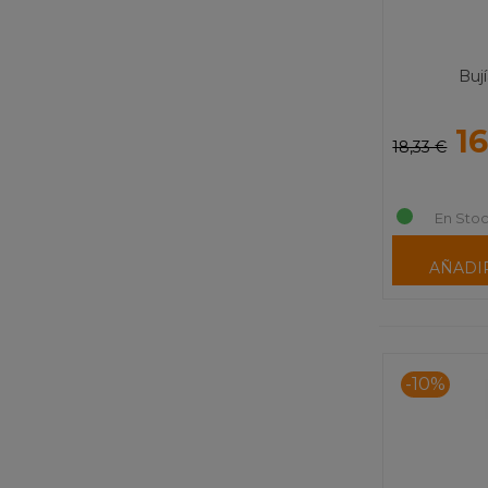
Buj
1
18,33 €
En Stoc
AÑADI
-10%