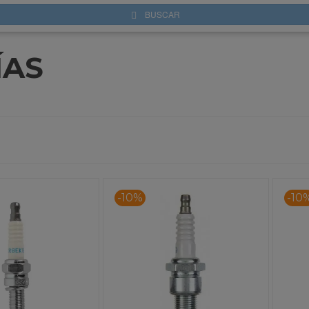
BUSCAR
ÍAS
-10%
-10