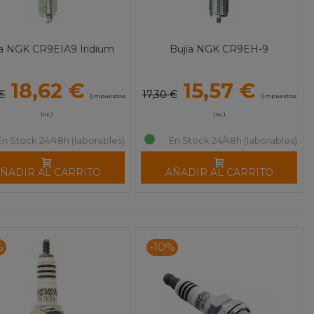
ía NGK CR9EIA9 Iridium
Bujía NGK CR9EH-9
18,62 €
15,57 €
€
17,30 €
(impuestos
(impuestos
inc.)
inc.)
En Stock 24/48h (laborables)
En Stock 24/48h (laborables)
ÑADIR AL CARRITO
AÑADIR AL CARRITO
%
-10%