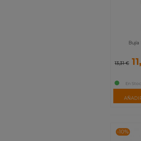
Bují
11
13,31 €
En Stoc
AÑADI
-10%