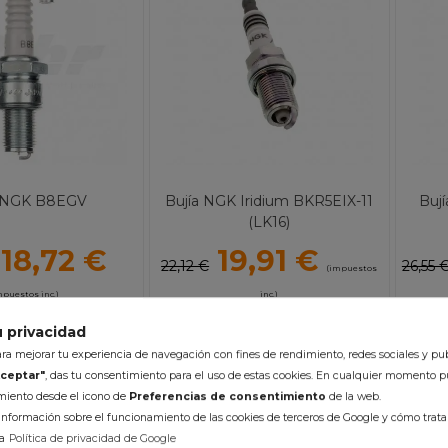
a NGK B8EGV
Bujía NGK Iridium BKR5EIX-11
Buj
(LK16)
18,72 €
19,91 €
22,12 €
26,55 
(impuestos
mpuestos inc.)
inc.)
k 24/48h (laborables)
En Stock 24/48h (laborables)
 privacidad
a mejorar tu experiencia de navegación con fines de rendimiento, redes sociales y pub
R AL CARRITO
AÑADIR AL CARRITO
A
ceptar"
, das tu consentimiento para el uso de estas cookies. En cualquier momento p
imiento desde el icono de
Preferencias de consentimiento
de la web.
nformación sobre el funcionamiento de las cookies de terceros de Google y cómo tratan
a
Política de privacidad de Google