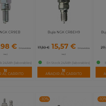
a NGK CR9EB
Bujía NGK CR8EH9
Bu
,98 €
15,57 €
17,30 €
27,
(impuestos
(impuestos
inc.)
inc.)
k 24/48h (laborables)
En Stock 24/48h (laborables)
R AL CARRITO
AÑADIR AL CARRITO
A
-10%
-10