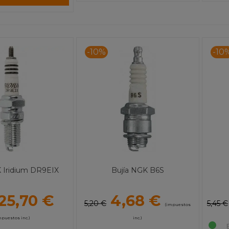
-10%
-10
K Iridium DR9EIX
Bujía NGK B6S
25,70 €
4,68 €
5,20 €
5,45 €
(impuestos
mpuestos inc.)
inc.)