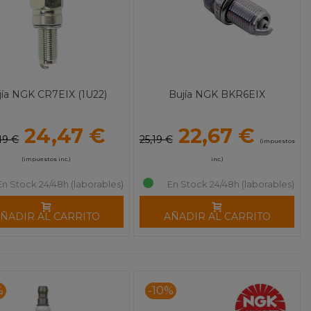
jía NGK CR7EIX (1U22)
Bujía NGK BKR6EIX
24,47 €
22,67 €
19 €
25,19 €
(impuestos
(impuestos inc.)
inc.)
En Stock 24/48h (laborables)
En Stock 24/48h (laborables)
ÑADIR AL CARRITO
AÑADIR AL CARRITO
%
-10%