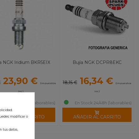
ía NGK Iridium BKR5EIX
Bujía NGK DCPR8EKC
23,90 €
16,34 €
€
18,15 €
(impuestos
(impuestos
inc.)
inc.)
En Stock 24/48h (laborables)
En Stock 24/48h (laborables)
licidad.
ÑADIR AL CARRITO
AÑADIR AL CARRITO
uedes modificar o
 tus datos,