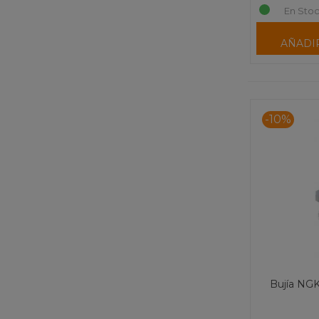
En Stoc
AÑADI
-10%
Bujía NG