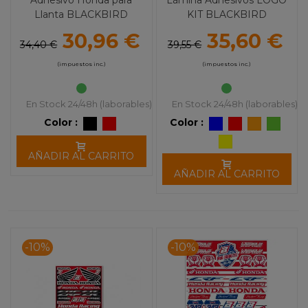
Adhesivo Honda para
Lámina Adhesivos LOGO
Llanta BLACKBIRD
KIT BLACKBIRD
30,96 €
35,60 €
34,40 €
39,55 €
(impuestos inc.)
(impuestos inc.)
En Stock 24/48h (laborables)
En Stock 24/48h (laborables)
Color :
Color :
AÑADIR AL CARRITO
AÑADIR AL CARRITO
-10%
-10%