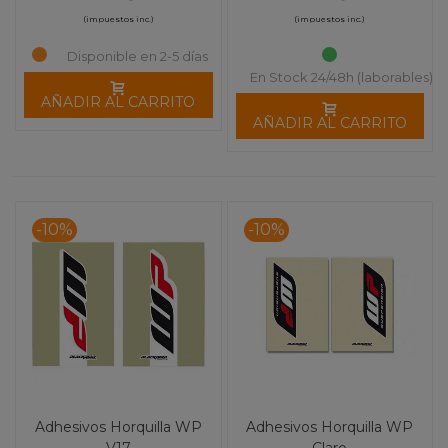
(impuestos inc.)
(impuestos inc.)
Disponible en 2-5 días
En Stock 24/48h (laborables)
AÑADIR AL CARRITO
AÑADIR AL CARRITO
-10%
-10%
Adhesivos Horquilla WP
Adhesivos Horquilla WP
V17
Claro