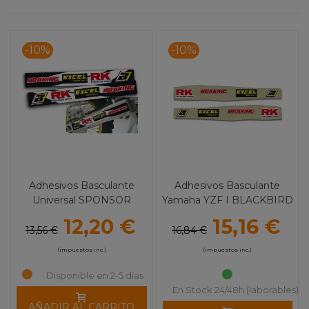
-10%
-10%
Adhesivos Basculante
Adhesivos Basculante
Universal SPONSOR
Yamaha YZF I BLACKBIRD
BLACKBIRD
12,20 €
15,16 €
13,56 €
16,84 €
(impuestos inc.)
(impuestos inc.)
Disponible en 2-5 días
En Stock 24/48h (laborables)
AÑADIR AL CARRITO