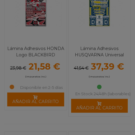
Lámina Adhesivos HONDA
Lámina Adhesivos
Logo BLACKBIRD
HUSQVARNA Universal
BLACKBIRD
21,58 €
37,39 €
23,98 €
41,54 €
(impuestos inc.)
(impuestos inc.)
Disponible en 2-5 días
En Stock 24/48h (laborables)
AÑADIR AL CARRITO
AÑADIR AL CARRITO