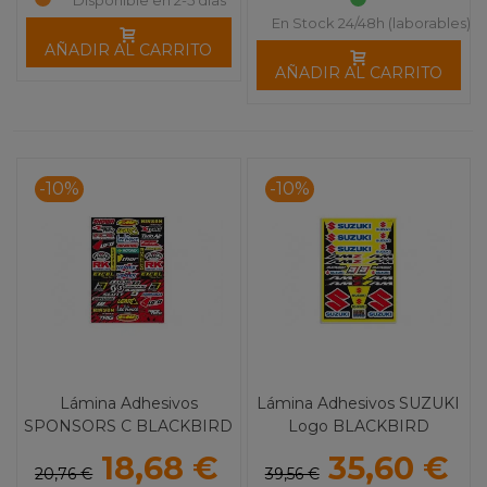
En Stock 24/48h (laborables)
AÑADIR AL CARRITO
AÑADIR AL CARRITO
-10%
-10%
Lámina Adhesivos
Lámina Adhesivos SUZUKI
SPONSORS C BLACKBIRD
Logo BLACKBIRD
18,68 €
35,60 €
20,76 €
39,56 €