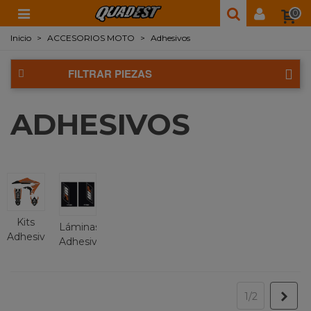
0
Inicio
>
ACCESORIOS MOTO
>
Adhesivos
FILTRAR PIEZAS
ADHESIVOS
Kits
Láminas
Adhesivos
Adhesivos
Sigu
1/2