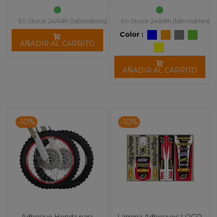
En Stock 24/48h (laborables)
En Stock 24/48h (laborables)
Color :
AÑADIR AL CARRITO
AÑADIR AL CARRITO
-10%
-10%