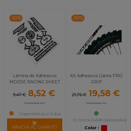
-10%
-10%
Lámina de Adhesivos
Kit Adhesivos Llanta PRO
MOOSE RACING SHEET
GRIP
Silver
8,52 €
19,58 €
9,47 €
21,76 €
(impuestos inc.)
(impuestos inc.)
Disponible en 2-5 días
En Stock 24/48h (laborables)
AÑADIR AL CARRITO
Color :