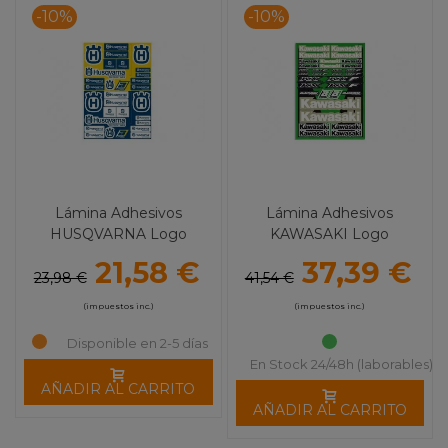
-10%
-10%
Lámina Adhesivos
Lámina Adhesivos
HUSQVARNA Logo
KAWASAKI Logo
BLACKBIRD
BLACKBIRD
21,58 €
37,39 €
23,98 €
41,54 €
(impuestos inc.)
(impuestos inc.)
Disponible en 2-5 días
En Stock 24/48h (laborables)
AÑADIR AL CARRITO
AÑADIR AL CARRITO