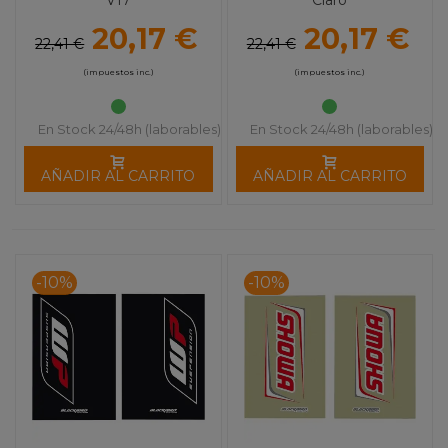
20,17 €
20,17 €
22,41 €
22,41 €
(impuestos inc.)
(impuestos inc.)
En Stock 24/48h (laborables)
En Stock 24/48h (laborables)
AÑADIR AL CARRITO
AÑADIR AL CARRITO
-10%
-10%