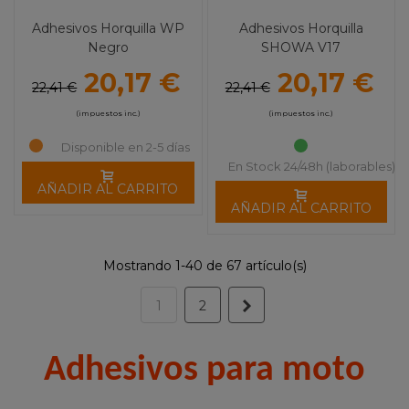
Adhesivos Horquilla WP
Adhesivos Horquilla
Negro
SHOWA V17
20,17 €
20,17 €
22,41 €
22,41 €
(impuestos inc.)
(impuestos inc.)
Disponible en 2-5 días
En Stock 24/48h (laborables)
AÑADIR AL CARRITO
AÑADIR AL CARRITO
Mostrando 1-40 de 67 artículo(s)
Siguiente
1
2
Adhesivos para moto