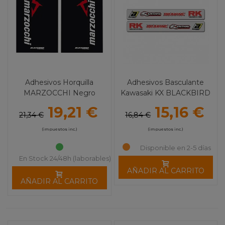
Adhesivos Horquilla
Adhesivos Basculante
MARZOCCHI Negro
Kawasaki KX BLACKBIRD
19,21 €
15,16 €
21,34 €
16,84 €
(impuestos inc.)
(impuestos inc.)
Disponible en 2-5 días
En Stock 24/48h (laborables)
AÑADIR AL CARRITO
AÑADIR AL CARRITO