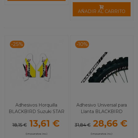
AÑADIR AL CARRITO
-25%
-10%
Adhesivos Horquilla
Adhesivo Universal para
BLACKBIRD Suzuki STAR
Llanta BLACKBIRD
13,61 €
28,66 €
18,15 €
31,84 €
(impuestos inc.)
(impuestos inc.)