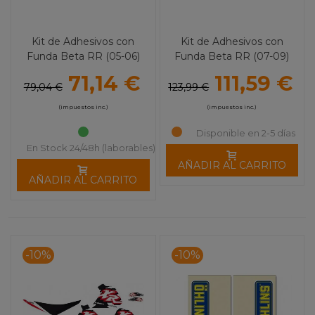
Kit de Adhesivos con
Kit de Adhesivos con
Funda Beta RR (05-06)
Funda Beta RR (07-09)
BLACKBIRD DREAM 4
BLACKBIRD DREAM 4
71,14 €
111,59 €
79,04 €
123,99 €
(impuestos inc.)
(impuestos inc.)
Disponible en 2-5 días
En Stock 24/48h (laborables)
AÑADIR AL CARRITO
AÑADIR AL CARRITO
-10%
-10%