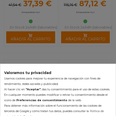
37,39 €
87,12 €
ROCKSTAR
41,54 €
116,16 €
(impuestos inc.)
(impuestos inc.)
En Stock 24/48h (laborables)
En Stock 24/48h (laborables)
AÑADIR AL CARRITO
AÑADIR AL CARRITO
-10%
-25%
Valoramos tu privacidad
Usamos cookies para mejorar tu experiencia de navegación con fines de
rendimiento, redes sociales y publicidad.
Al hacer clic en
"Aceptar"
, das tu consentimiento para el uso de estas cookies.
En cualquier momento puedes modificar o retirar tu consentimiento desde el
icono de
Preferencias de consentimiento
de la web.
Para obtener más información sobre el funcionamiento de las cookies de
terceros de Google y cómo tratan tus datos, puedes consultar la
Política de