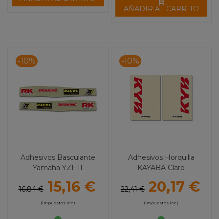
AÑADIR AL CARRITO
-10%
-10%
Adhesivos Basculante
Adhesivos Horquilla
Yamaha YZF II
KAYABA Claro
BLACKBIRD
15,16 €
20,17 €
16,84 €
22,41 €
(impuestos inc.)
(impuestos inc.)