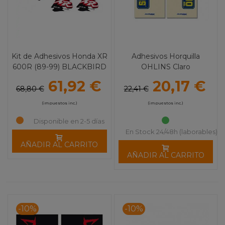
Kit de Adhesivos Honda XR
Adhesivos Horquilla
600R (89-99) BLACKBIRD
OHLINS Claro
DREAM 4
61,92 €
20,17 €
68,80 €
22,41 €
(impuestos inc.)
(impuestos inc.)
Disponible en 2-5 días
En Stock 24/48h (laborables)
AÑADIR AL CARRITO
AÑADIR AL CARRITO
-10%
-10%