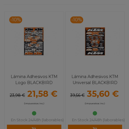
-10%
-10%
Lámina Adhesivos KTM
Lámina Adhesivos KTM
Logo BLACKBIRD
Universal BLACKBIRD
21,58 €
35,60 €
23,98 €
39,56 €
(impuestos inc.)
(impuestos inc.)
En Stock 24/48h (laborables)
En Stock 24/48h (laborables)