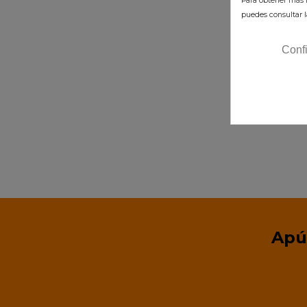
Para obtener más i
puedes consultar l
Tal
Conf
AÑADI
Apú