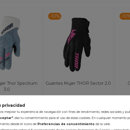
-10%
-10
jer Thor Spectrum
Guantes Mujer THOR Sector 2.0
3.0
10,84 €
11,93 €
13,25 €
12
(impuestos
 privacidad
mpuestos inc.)
inc.)
a mejorar tu experiencia de navegación con fines de rendimiento, redes sociales y pub
ceptar"
, das tu consentimiento para el uso de estas cookies. En cualquier momento p
k 24/48h (laborables)
Disponible en 2-5 días
imiento desde el icono de
Preferencias de consentimiento
de la web.
r :
Color :
Co