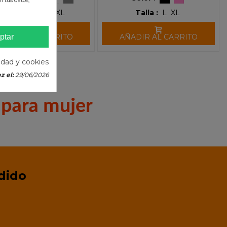
 tus datos,
Talla :
S
M
L
XL
Talla :
L
XL
ptar
ÑADIR AL CARRITO
AÑADIR AL CARRITO
cidad y cookies
culo(s)
z el:
29/06/2026
para mujer
dido