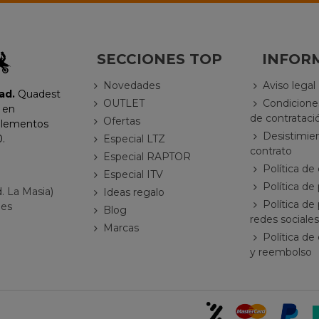
SECCIONES TOP
INFOR
Novedades
Aviso legal
ad.
Quadest
OUTLET
Condicione
 en
de contrataci
Ofertas
plementos
Desistimie
Especial LTZ
.
contrato
Especial RAPTOR
Política de
Especial ITV
Política de
d. La Masia)
Ideas regalo
Política de
ues
Blog
redes sociales
Marcas
Política de
y reembolso