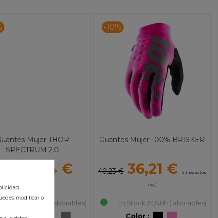
%
-10%
Guantes Mujer THOR
Guantes Mujer 100% BRISKER
SPECTRUM 2.0
10,84 €
36,21 €
,04 €
40,23 €
(impuestos
(impuestos inc.)
inc.)
licidad.
uedes modificar o
En Stock 24/48h (laborables)
En Stock 24/48h (laborables)
lor :
Color :