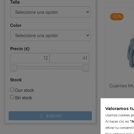
Talla
-10%
Color
Precio (€)
Stock
Guantes Mu
Con stock
Sin stock
12,04 €
Valoramos tu
(i
BUSCAR
Usamos cookies par
Al hacer clic en
"A
En Stoc
retirar tu consent
Colo