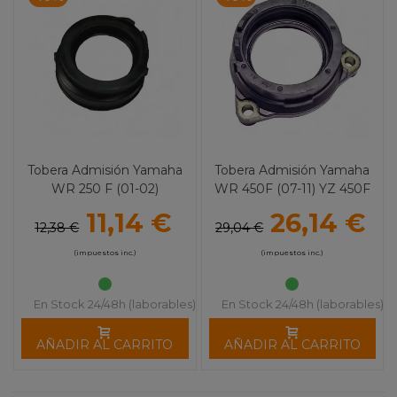
Tobera Admisión Yamaha
Tobera Admisión Yamaha
WR 250 F (01-02)
WR 450F (07-11) YZ 450F
(06-09)
11,14 €
26,14 €
12,38 €
29,04 €
(impuestos inc.)
(impuestos inc.)
En Stock 24/48h (laborables)
En Stock 24/48h (laborables)
AÑADIR AL CARRITO
AÑADIR AL CARRITO