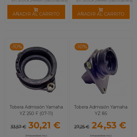
AÑADIR AL CARRITO
AÑADIR AL CARRITO
-10%
-10%
Tobera Admisión Yamaha
Tobera Admisión Yamaha
YZ 250 F (07-11)
YZ 85
30,21 €
24,53 €
33,57 €
27,25 €
(impuestos inc.)
(impuestos inc.)