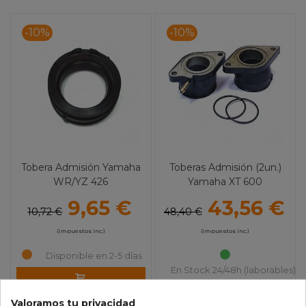
-10%
-10%
Tobera Admisión Yamaha
Toberas Admisión (2un.)
WR/YZ 426
Yamaha XT 600
9,65 €
43,56 €
10,72 €
48,40 €
(impuestos inc.)
(impuestos inc.)
Disponible en 2-5 días
En Stock 24/48h (laborables)
AÑADIR AL CARRITO
AÑADIR AL CARRITO
Valoramos tu privacidad