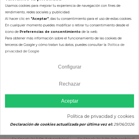
Usamos cookies para mejorar tu experiencia de navegación con fines de
rendimiento, redes sociales y publicidad.
Al hacer clic en
"Aceptar"
, das tu consentimiento para el uso de estas cookies.
En cualquier momento puedes modificar o retirar tu consentimiento desde el
-10%
-10%
icono de
Preferencias de consentimiento
de la web.
Para obtener más información sobre el funcionamiento de las cookies de
terceros de Google y cómo tratan tus datos, puedes consultar la
Política de
privacidad de Google
Configurar
Rechazar
Tobera Admisión Yamaha
Tobera Admisión Yamaha
YZ 125
YZ 250
Aceptar
18,45 €
32,32 €
20,50 €
35,91 €
Política de privacidad y cookies
(impuestos inc.)
(impuestos inc.)
Declaración de cookies actualizada por última vez el:
29/06/2026
En Stock 24/48h (laborables)
En Stock 24/48h (laborables)