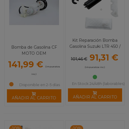
Kit Reparación Bomba
Gasolina Suzuki LTR 450 /
Bomba de Gasolina CF
RMZ / Kawasaki KXF
MOTO OEM
91,31 €
101,46 €
141,99 €
(impuestos
(impuestos inc.)
inc.)
En Stock 24/48h (laborables)
Disponible en 2-5 días
AÑADIR AL CARRITO
AÑADIR AL CARRITO
-10%
-10%