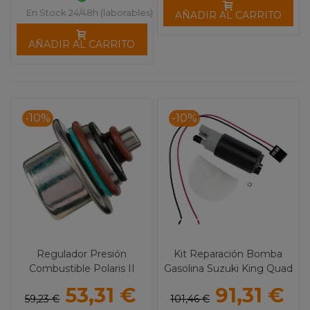
En Stock 24/48h (laborables)
AÑADIR AL CARRITO
AÑADIR AL CARRITO
-10%
-10%
Regulador Presión
Kit Reparación Bomba
Combustible Polaris II
Gasolina Suzuki King Quad
MOOSE UTILITY
53,31 €
91,31 €
59,23 €
101,46 €