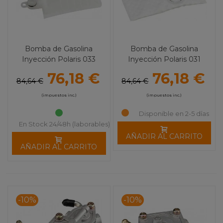
Bomba de Gasolina
Bomba de Gasolina
Inyección Polaris 033
Inyección Polaris 031
MOOSE UTILITY DIVISION
MOOSE UTILITY DIVISION
76,18 €
76,18 €
84,64 €
84,64 €
(impuestos inc.)
(impuestos inc.)
Disponible en 2-5 días
En Stock 24/48h (laborables)
AÑADIR AL CARRITO
AÑADIR AL CARRITO
-10%
-10%