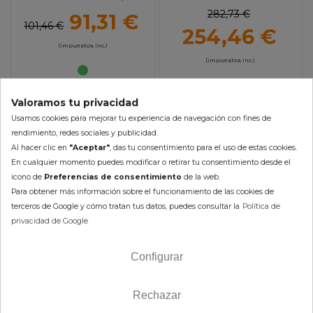
700 / Grizzly 500-700
Outlander 450/570
282,73 €
91,31 €
101,46 €
254,46 €
(impuestos inc.)
(impuestos inc.)
En Stock 24/48h (laborables)
En Stock 24/48h (laborables)
Valoramos tu privacidad
AÑADIR AL CARRITO
Usamos cookies para mejorar tu experiencia de navegación con fines de
AÑADIR AL CARRITO
rendimiento, redes sociales y publicidad.
Al hacer clic en
"Aceptar"
, das tu consentimiento para el uso de estas cookies.
En cualquier momento puedes modificar o retirar tu consentimiento desde el
icono de
Preferencias de consentimiento
de la web.
Para obtener más información sobre el funcionamiento de las cookies de
-10%
-10%
terceros de Google y cómo tratan tus datos, puedes consultar la
Política de
privacidad de Google
Configurar
Rechazar