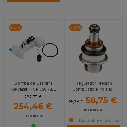
-10%
-10%
Bomba de Gasolina
Regulador Presión
Kawasaki KVF 750 ALL
Combustible Polaris I
BALLS
MOOSE UTILITY
282,73 €
58,75 €
65,28 €
254,46 €
(impuestos inc.)
(impuestos inc.)
Disponible en 2-5 días