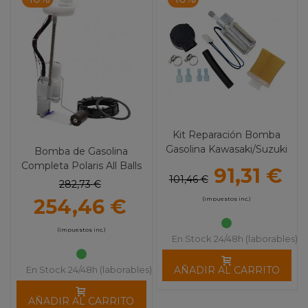
Kit Reparación Bomba
Gasolina Kawasaki/Suzuki
Bomba de Gasolina
Varios ALL BALLS
Completa Polaris All Balls
91,31 €
101,46 €
282,73 €
254,46 €
(impuestos inc.)
(impuestos inc.)
En Stock 24/48h (laborables)
AÑADIR AL CARRITO
En Stock 24/48h (laborables)
AÑADIR AL CARRITO