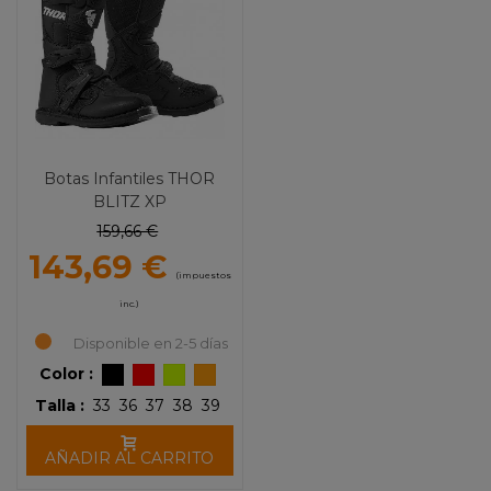
Botas Infantiles THOR
BLITZ XP
159,66 €
143,69 €
(impuestos
inc.)
Disponible en 2-5 días
Color :
Talla :
33
36
37
38
39
AÑADIR AL CARRITO