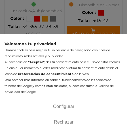
Disponible en 2-5 días
En Stock 24/48h (laborables)
Color :
Color :
Talla :
40.5
42
Talla :
34
35.5
37
38
39
40.5
42
AÑADIR AL CARRITO
Valoramos tu privacidad
AÑADIR AL CARRITO
Usamos cookies para mejorar tu experiencia de navegación con fines de
rendimiento, redes sociales y publicidad.
Al hacer clic en
"Aceptar"
, das tu consentimiento para el uso de estas cookies.
En cualquier momento puedes modificar o retirar tu consentimiento desde el
icono de
Preferencias de consentimiento
de la web.
-10%
-10%
Para obtener más información sobre el funcionamiento de las cookies de
terceros de Google y cómo tratan tus datos, puedes consultar la
Política de
privacidad de Google
Configurar
Rechazar