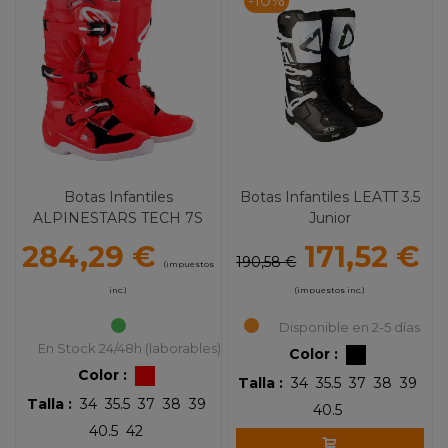
-10%
Botas Infantiles
Botas Infantiles LEATT 3.5
ALPINESTARS TECH 7S
Junior
Red
284,29 €
171,52 €
190,58 €
(impuestos
inc.)
(impuestos inc.)
Disponible en 2-5 días
En Stock 24/48h (laborables)
Color :
Color :
Talla :
34
35.5
37
38
39
Talla :
34
35.5
37
38
39
40.5
40.5
42