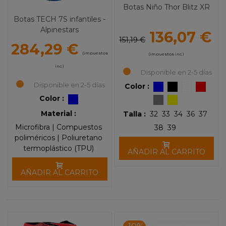
Botas Niño Thor Blitz XR
Botas TECH 7S infantiles -
Alpinestars
136,07 €
151,19 €
284,29 €
(impuestos
(impuestos inc.)
inc.)
Disponible en 2-5 días
Disponible en 2-5 días
Color :
Color :
Material :
Talla :
32
33
34
36
37
Microfibra | Compuestos
38
39
poliméricos | Poliuretano
termoplástico (TPU)
AÑADIR AL CARRITO
AÑADIR AL CARRITO