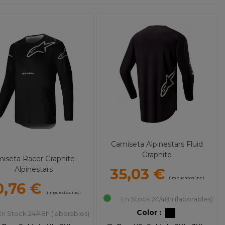
Camiseta Alpinestars Fluid
Graphite
iseta Racer Graphite -
Alpinestars
35,03 €
(impuestos inc.)
0,76 €
(impuestos inc.)
En Stock 24/48h (laborables)
Color :
En Stock 24/48h (laborables)