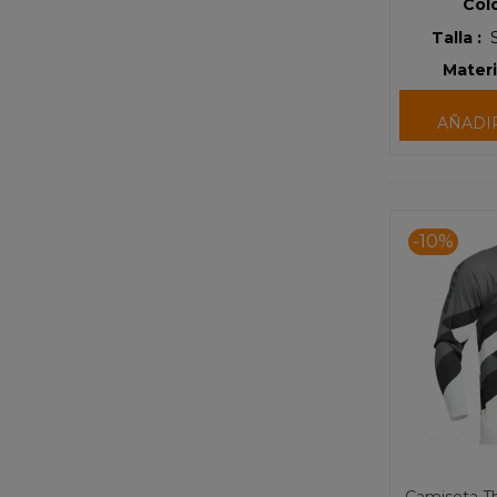
Colo
Talla :
Materi
AÑADI
-10%