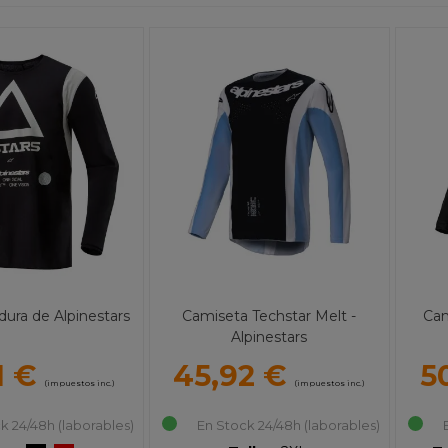
dura de Alpinestars
Camiseta Techstar Melt -
Cam
Alpinestars
1 €
45,92 €
5
(impuestos inc.)
(impuestos inc.)
k 24/48h (laborables)
En Stock 24/48h (laborables)