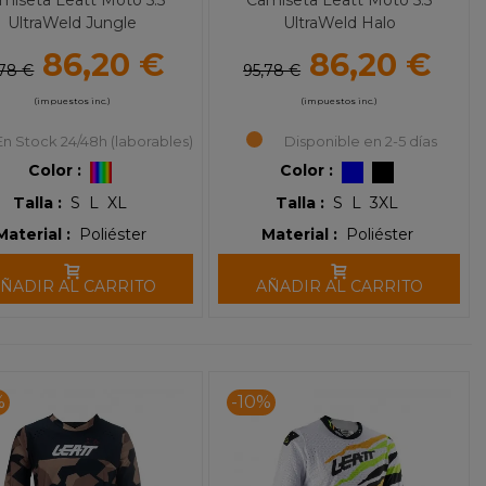
miseta Leatt Moto 5.5
Camiseta Leatt Moto 5.5
UltraWeld Jungle
UltraWeld Halo
86,20 €
86,20 €
,78 €
95,78 €
(impuestos inc.)
(impuestos inc.)
En Stock 24/48h (laborables)
Disponible en 2-5 días
Color :
Color :
Talla :
S
L
XL
Talla :
S
L
3XL
Material :
Poliéster
Material :
Poliéster
ÑADIR AL CARRITO
AÑADIR AL CARRITO
%
-10%