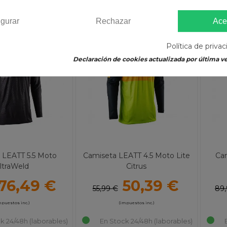
igurar
Rechazar
Ace
-10%
-10
Política de priva
Declaración de cookies actualizada por última ve
 LEATT 5.5 Moto
Camiseta LEATT 4.5 Moto Lite
Ca
ltraWeld
Citrus
76,49 €
50,39 €
55,99 €
89,
mpuestos inc.)
(impuestos inc.)
k 24/48h (laborables)
En Stock 24/48h (laborables)