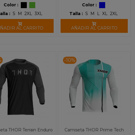
Color :
Color :
alla :
S
M
2XL
3XL
Talla :
S
M
L
XL
2XL
ÑADIR AL CARRITO
AÑADIR AL CARRITO
%
-10%
eta THOR Terrain Enduro
Camiseta THOR Prime Tech