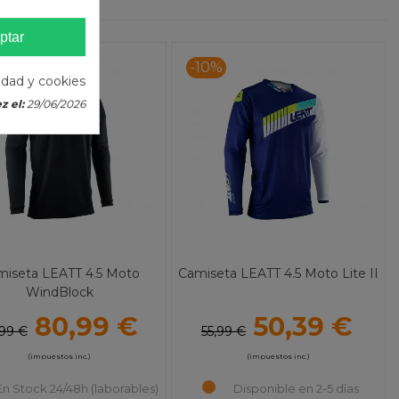
ptar
%
-10%
cidad y cookies
z el:
29/06/2026
miseta LEATT 4.5 Moto
Camiseta LEATT 4.5 Moto Lite II
WindBlock
80,99 €
50,39 €
99 €
55,99 €
(impuestos inc.)
(impuestos inc.)
En Stock 24/48h (laborables)
Disponible en 2-5 días