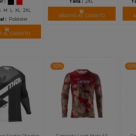
r :
Talla :
2XL
Ta
S
M
L
XL
2XL
AÑADIR AL CARRITO
A
al :
Poliéster
R AL CARRITO
-10%
-10