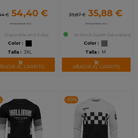
54,40 €
35,88 €
44 €
39,87 €
(impuestos inc.)
(impuestos inc.)
Disponible en 2-5 días
En Stock 24/48h (laborables)
Color :
Color :
Talla :
3XL
Talla :
M
ÑADIR AL CARRITO
AÑADIR AL CARRITO
%
-10%