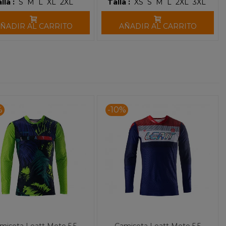
Talla :
XS
S
M
L
2XL
3XL
lla :
S
M
L
XL
2XL
AÑADIR AL CARRITO
ÑADIR AL CARRITO
%
-10%