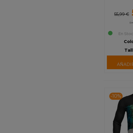
55,99 €
(i
En Stoc
Colo
Tall
AÑADI
-10%