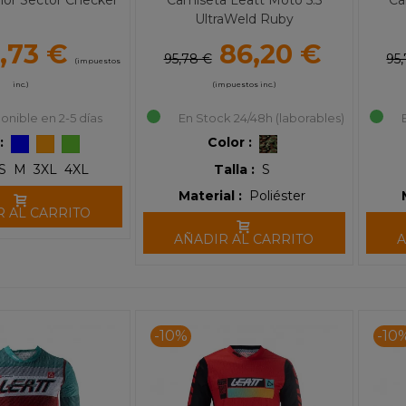
hor Sector Checker
Camiseta Leatt Moto 5.5
Ca
UltraWeld Ruby
1,73 €
86,20 €
95,78 €
95
(impuestos
inc.)
(impuestos inc.)
onible en 2-5 días
En Stock 24/48h (laborables)
:
Color :
S
M
3XL
4XL
Talla :
S
Material :
Poliéster
R AL CARRITO
AÑADIR AL CARRITO
A
-10%
-10