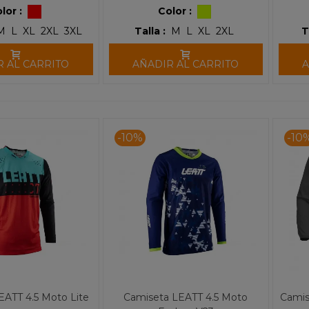
lor :
Color :
M
L
XL
2XL
3XL
Talla :
M
L
XL
2XL
T
R AL CARRITO
AÑADIR AL CARRITO
A
-10%
-10
EATT 4.5 Moto Lite
Camiseta LEATT 4.5 Moto
Camis