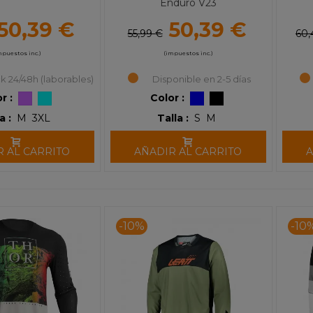
Enduro V23
50,39 €
50,39 €
55,99 €
60,
mpuestos inc.)
(impuestos inc.)
k 24/48h (laborables)
Disponible en 2-5 días
r :
Color :
a :
M
3XL
Talla :
S
M
R AL CARRITO
AÑADIR AL CARRITO
A
-10%
-10