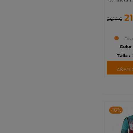
Camiseta T
2
24,14 €
Disp
Color 
Talla :
AÑADI
-10%