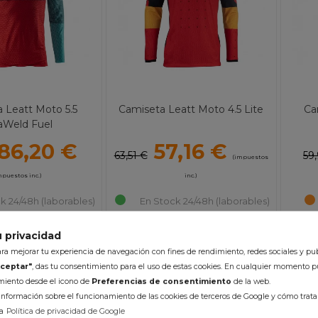
 Leatt Moto 5.5
Camiseta Leatt Moto 4.5 Lite
Ca
raWeld Fuel
86,20 €
57,16 €
63,51 €
59
(impuestos
mpuestos inc.)
inc.)
k 24/48h (laborables)
En Stock 24/48h (laborables)
lor :
Color :
 privacidad
alla :
S
Talla :
S
M
2XL
Talla
a mejorar tu experiencia de navegación con fines de rendimiento, redes sociales y pub
al :
Poliéster
Material :
Poliéster
ceptar"
, das tu consentimiento para el uso de estas cookies. En cualquier momento p
imiento desde el icono de
Preferencias de consentimiento
de la web.
R AL CARRITO
AÑADIR AL CARRITO
A
nformación sobre el funcionamiento de las cookies de terceros de Google y cómo tratan
a
Política de privacidad de Google