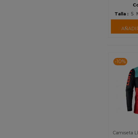
Co
Talla :
S
AÑADI
-10%
Camiseta L