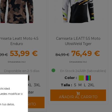
miseta Leatt Moto 4.5
Camiseta LEATT 5.5 Moto
Enduro
UltraWeld Tiger
53,99 €
76,49 €
,99 €
84,99 €
(impuestos inc.)
(impuestos inc.)
Disponible en 2-5 días
En Stock 24/48h (laborables)
Color :
Color :
 :
S
M
L
XL
2XL
3XL
Talla :
S
M
L
2XL
licidad.
Material :
Poliéster
uedes modificar o
AÑADIR AL CARRITO
ÑADIR AL CARRITO
 tus datos,