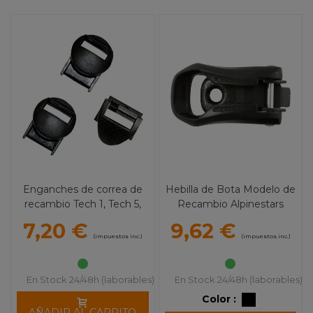
Enganches de correa de
Hebilla de Bota Modelo de
recambio Tech 1, Tech 5,
Recambio Alpinestars
Tech 7 - ALPINESTARS
7,20 €
9,62 €
(impuestos inc.)
(impuestos inc.)
En Stock 24/48h (laborables)
En Stock 24/48h (laborables)
Color :
AÑADIR AL CARRITO