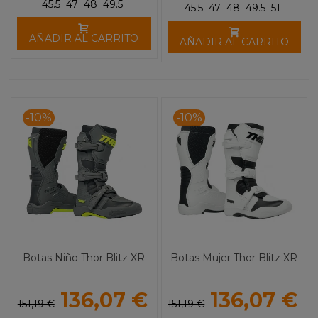
45.5
47
48
49.5
45.5
47
48
49.5
51
AÑADIR AL CARRITO
AÑADIR AL CARRITO
-10%
-10%
Botas Niño Thor Blitz XR
Botas Mujer Thor Blitz XR
136,07 €
136,07 €
151,19 €
151,19 €