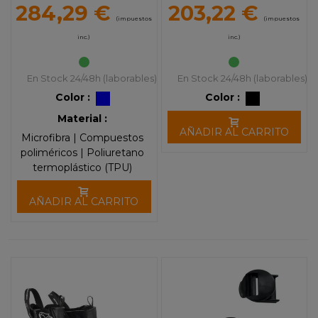
Alpinestars
284,29 €
203,22 €
(impuestos
(impuestos
inc.)
inc.)
En Stock 24/48h (laborables)
En Stock 24/48h (laborables)
Color :
Color :
Material :
AÑADIR AL CARRITO
Microfibra | Compuestos
poliméricos | Poliuretano
termoplástico (TPU)
AÑADIR AL CARRITO