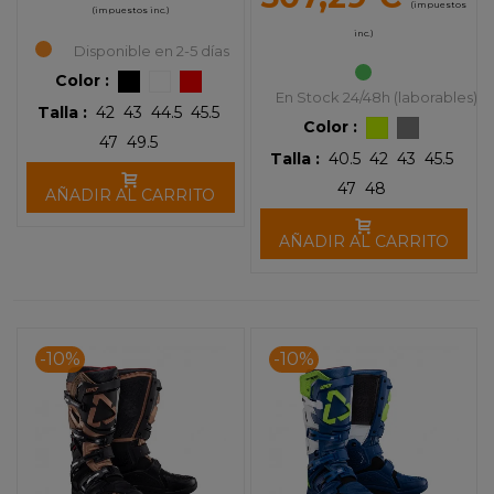
(impuestos
(impuestos inc.)
inc.)
Disponible en 2-5 días
Color :
En Stock 24/48h (laborables)
Talla :
42
43
44.5
45.5
Color :
47
49.5
Talla :
40.5
42
43
45.5
47
48
AÑADIR AL CARRITO
AÑADIR AL CARRITO
-10%
-10%