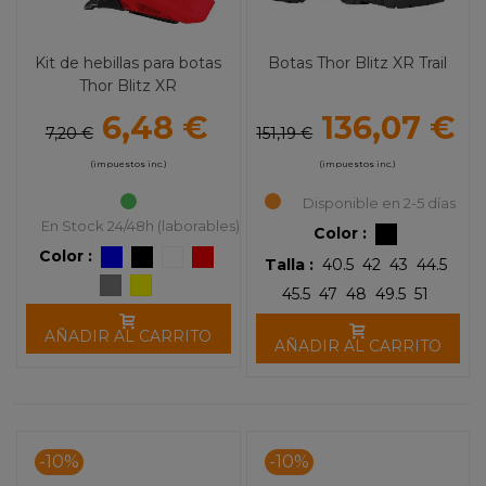
Kit de hebillas para botas
Botas Thor Blitz XR Trail
Thor Blitz XR
6,48 €
136,07 €
7,20 €
151,19 €
(impuestos inc.)
(impuestos inc.)
Disponible en 2-5 días
En Stock 24/48h (laborables)
Color :
Color :
Talla :
40.5
42
43
44.5
45.5
47
48
49.5
51
AÑADIR AL CARRITO
AÑADIR AL CARRITO
-10%
-10%