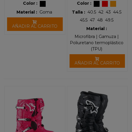
Color :
Color :
Material :
Goma
Talla :
40.5
42
43
44.5
45.5
47
48
49.5
AÑADIR AL CARRITO
Material :
Microfibra | Gamuza |
Poliuretano termoplástico
(TPU)
AÑADIR AL CARRITO