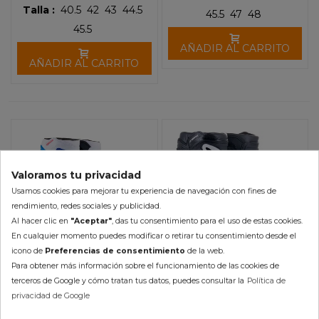
Talla :
40.5
42
43
44.5
45.5
47
48
45.5
AÑADIR AL CARRITO
AÑADIR AL CARRITO
Valoramos tu privacidad
Usamos cookies para mejorar tu experiencia de navegación con fines de
rendimiento, redes sociales y publicidad.
Al hacer clic en
"Aceptar"
, das tu consentimiento para el uso de estas cookies.
En cualquier momento puedes modificar o retirar tu consentimiento desde el
icono de
Preferencias de consentimiento
de la web.
Para obtener más información sobre el funcionamiento de las cookies de
Botas Alpinestars Tech 3 IV
terceros de Google y cómo tratan tus datos, puedes consultar la
Política de
Botas Alpinestars Tech 3
privacidad de Google
Enduro IV