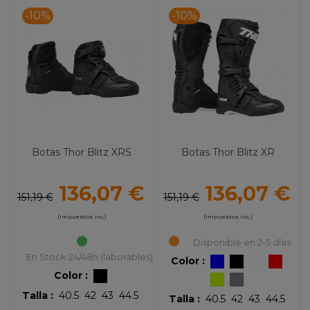
-10%
-10%
Botas Thor Blitz XRS
Botas Thor Blitz XR
136,07 €
136,07 €
151,19 €
151,19 €
(impuestos inc.)
(impuestos inc.)
Disponible en 2-5 días
En Stock 24/48h (laborables)
Color :
Color :
Talla :
40.5
42
43
44.5
Talla :
40.5
42
43
44.5