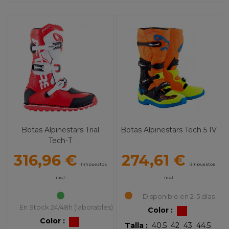
Botas Alpinestars Trial
Botas Alpinestars Tech 5 IV
Tech-T
316,96 €
274,61 €
(impuestos
(impuestos
inc.)
inc.)
Disponible en 2-5 días
En Stock 24/48h (laborables)
Color :
Color :
Talla :
40.5
42
43
44.5