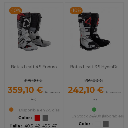
-10%
-10%
Botas Leatt 4.5 Enduro
Botas Leatt 3.5 HydraDri
399,00 €
269,00 €
359,10 €
242,10 €
(impuestos
(impuestos
inc.)
inc.)
Disponible en 2-5 días
En Stock 24/48h (laborables)
Color :
Color :
Talla :
40.5
42
45.5
47