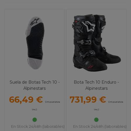
Suela de Botas Tech 10 -
Bota Tech 10 Enduro -
Alpinestars
Alpinestars
66,49 €
731,99 €
(impuestos
(impuestos
inc.)
inc.)
En Stock 24/48h (laborables)
En Stock 24/48h (laborables)