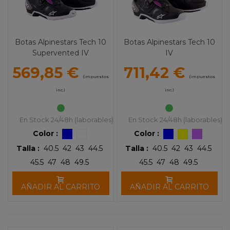
Botas Alpinestars Tech 10
Botas Alpinestars Tech 10
Supervented IV
IV
569,85 €
711,42 €
(impuestos
(impuestos
inc.)
inc.)
En Stock 24/48h (laborables)
En Stock 24/48h (laborables)
Color :
Color :
Talla :
40.5
42
43
44.5
Talla :
40.5
42
43
44.5
45.5
47
48
49.5
45.5
47
48
49.5
AÑADIR AL CARRITO
AÑADIR AL CARRITO