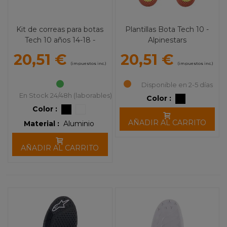
Kit de correas para botas
Plantillas Bota Tech 10 -
Tech 10 años 14-18 -
Alpinestars
ALPINESTARS
20,51 €
20,51 €
(impuestos inc.)
(impuestos inc.)
Disponible en 2-5 días
En Stock 24/48h (laborables)
Color :
Color :
AÑADIR AL CARRITO
Material :
Aluminio
AÑADIR AL CARRITO