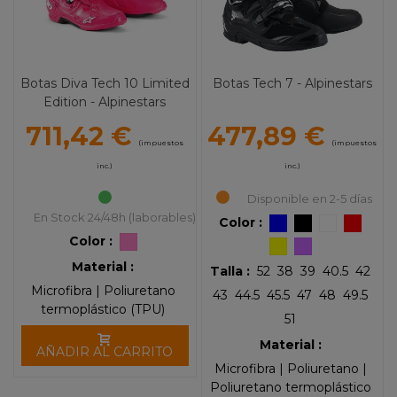
Botas Diva Tech 10 Limited
Botas Tech 7 - Alpinestars
Edition - Alpinestars
711,42 €
477,89 €
(impuestos
(impuestos
inc.)
inc.)
Disponible en 2-5 días
En Stock 24/48h (laborables)
Color :
Color :
Material :
Talla :
52
38
39
40.5
42
Microfibra | Poliuretano
43
44.5
45.5
47
48
49.5
termoplástico (TPU)
51
Material :
AÑADIR AL CARRITO
Microfibra | Poliuretano |
Poliuretano termoplástico