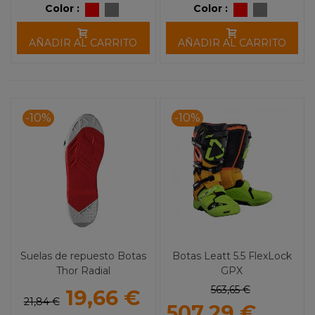
Color :
Color :
AÑADIR AL CARRITO
AÑADIR AL CARRITO
-10%
-10%
Suelas de repuesto Botas
Botas Leatt 5.5 FlexLock
Thor Radial
GPX
563,65 €
19,66 €
21,84 €
507,29 €