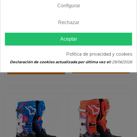
274,61 €
(impuestos
Configurar
326,53 €
(impuestos
inc.)
inc.)
Rechazar
En Stock 24/48h (laborables)
En Stock 24/48h (laborables)
Color :
Aceptar
Color :
Talla :
40.5
42
43
44.5
Talla :
43
Política de privacidad y cookies
45.5
47
48
Declaración de cookies actualizada por última vez el:
29/06/2026
AÑADIR AL CARRITO
AÑADIR AL CARRITO