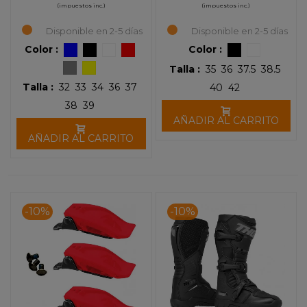
(impuestos inc.)
(impuestos inc.)
Disponible en 2-5 días
Disponible en 2-5 días
Color :
Color :
Talla :
35
36
37.5
38.5
Talla :
32
33
34
36
37
40
42
38
39
AÑADIR AL CARRITO
AÑADIR AL CARRITO
-10%
-10%