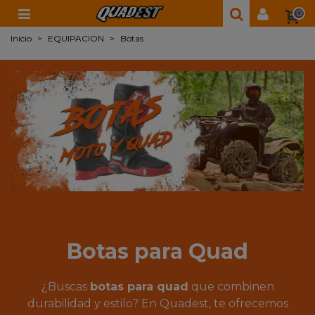
0
Inicio
>
EQUIPACION
>
Botas
Botas para Quad
¿Buscas
botas para quad
que combinen
durabilidad y estilo? En Quadest, te ofrecemos