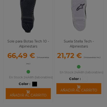
Sole para Botas Tech 10 -
Suela Stella Tech -
Alpinestars
Alpinestars
66,49 €
21,72 €
(impuestos
(impuestos inc.)
inc.)
En Stock 24/48h (laborables)
En Stock 24/48h (laborables)
Color :
Color :
AÑADIR AL CARRITO
AÑADIR AL CARRITO