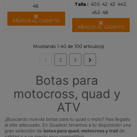
Talla :
40.5
42
43
44.5
48
45.5
48
AÑADIR AL CARRITO
AÑADIR AL CARRITO
Mostrando 1-40 de 100 artículo(s)
Siguiente
1
2
3
Botas para 
motocross, quad y 
ATV
¿Buscando nuevas botas para tu quad o moto? Has llegado 
al sitio adecuado. En Quadest tenemos a tu disposición una 
gran selección de 
botas para quad, motocross y trail
 de 
calidad y a un precio muy competitivo.