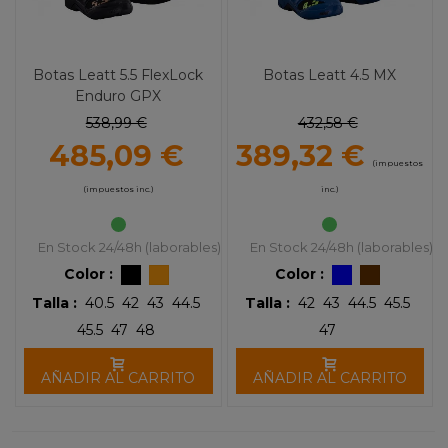
Botas Leatt 5.5 FlexLock
Botas Leatt 4.5 MX
Enduro GPX
538,99 €
432,58 €
485,09 €
389,32 €
(impuestos
(impuestos inc.)
inc.)
En Stock 24/48h (laborables)
En Stock 24/48h (laborables)
Color :
Color :
Talla :
40.5
42
43
44.5
Talla :
42
43
44.5
45.5
45.5
47
48
47
AÑADIR AL CARRITO
AÑADIR AL CARRITO