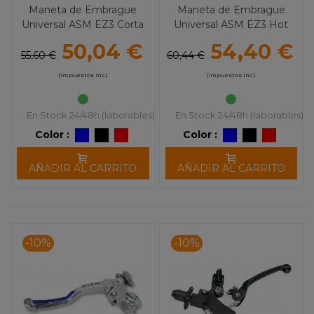
Maneta de Embrague
Maneta de Embrague
Universal ASM EZ3 Corta
Universal ASM EZ3 Hot
MOOSE RACING
Start MOOSE RACING
50,04 €
54,40 €
55,60 €
60,44 €
(impuestos inc.)
(impuestos inc.)
En Stock 24/48h (laborables)
En Stock 24/48h (laborables)
Color :
Color :
AÑADIR AL CARRITO
AÑADIR AL CARRITO
-10%
-10%