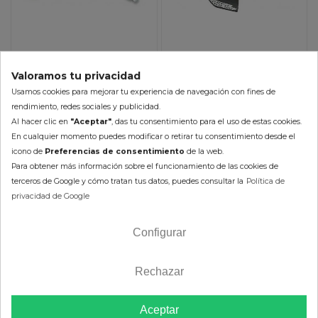
Maneta de Embrague
Maneta de Embrague
Valoramos tu privacidad
Universal ASM EZ3
Universal FLEX ARC DC8
Usamos cookies para mejorar tu experiencia de navegación con fines de
MOOSE RACING
MOOSE RACING
51,13 €
175,28 €
rendimiento, redes sociales y publicidad.
56,81 €
194,75 €
Al hacer clic en
"Aceptar"
, das tu consentimiento para el uso de estas cookies.
(impuestos inc.)
(impuestos inc.)
En cualquier momento puedes modificar o retirar tu consentimiento desde el
icono de
Preferencias de consentimiento
de la web.
Disponible en 2-5 días
Para obtener más información sobre el funcionamiento de las cookies de
En Stock 24/48h (laborables)
Color :
terceros de Google y cómo tratan tus datos, puedes consultar la
Política de
Color :
privacidad de Google
AÑADIR AL CARRITO
AÑADIR AL CARRITO
Configurar
Rechazar
Mostrando 1-4 de 4 artículo(s)
Aceptar