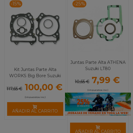
-15%
-25%
Juntas Parte Alta ATHENA
Suzuki LT80
Kit Juntas Parte Alta
WORKS Big Bore Suzuki
7,99 €
10,65 €
LTZ 400
100,00 €
117,65 €
(impuestos inc.)
(impuestos inc.)
AÑADIR AL CARRITO
AÑADIR AL CARRITO