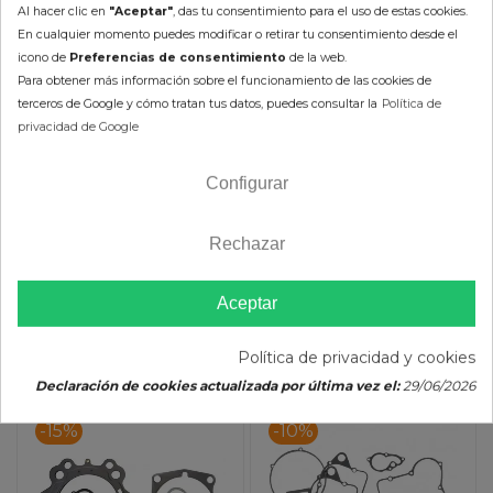
Al hacer clic en
"Aceptar"
, das tu consentimiento para el uso de estas cookies.
2000 -
QUAD/ATV
YAMAHA
KODIAK 400
En cualquier momento puedes modificar o retirar tu consentimiento desde el
2006
icono de
Preferencias de consentimiento
de la web.
2003 -
QUAD/ATV
YAMAHA
KODIAK 450
Para obtener más información sobre el funcionamiento de las cookies de
2006
terceros de Google y cómo tratan tus datos, puedes consultar la
Política de
WOLVERINE
2006 -
privacidad de Google
QUAD/ATV
YAMAHA
450
2010
2006 -
UTV
YAMAHA
RHINO 450
Configurar
2009
Rechazar
Opiniones
Aceptar
OTROS PRODUCTOS DE LA
MISMA CATEGORÍA
Política de privacidad y cookies
Declaración de cookies actualizada por última vez el:
29/06/2026
-15%
-10%