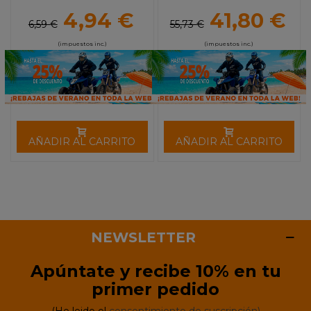
4,94 €
41,80 €
6,59 €
55,73 €
(impuestos inc.)
(impuestos inc.)
AÑADIR AL CARRITO
AÑADIR AL CARRITO
NEWSLETTER
Apúntate y recibe 10% en tu
primer pedido
(He leido el
consentimiento de suscripción)