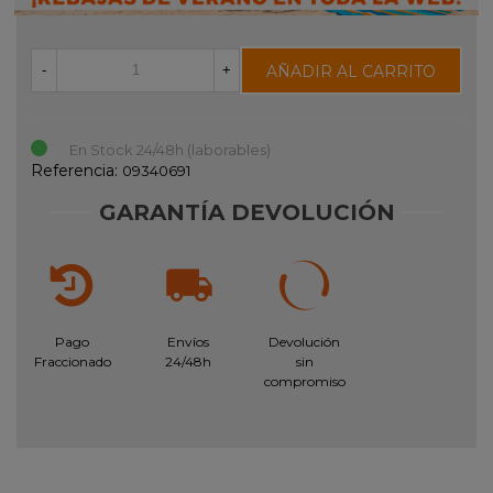
AÑADIR AL CARRITO
-
+
En Stock 24/48h (laborables)
Referencia:
09340691
GARANTÍA DEVOLUCIÓN
Pago
Envíos
Devolución
Fraccionado
24/48h
sin
compromiso