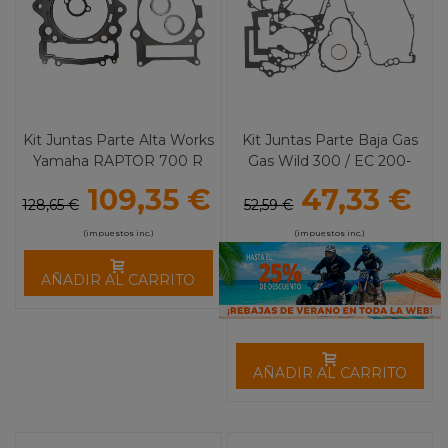
Kit Juntas Parte Alta Works
Kit Juntas Parte Baja Gas
Yamaha RAPTOR 700 R
Gas Wild 300 / EC 200-
+3mm Big bore
250-300 Cometic
109,35 €
47,33 €
128,65 €
52,59 €
(impuestos inc.)
(impuestos inc.)
AÑADIR AL CARRITO
AÑADIR AL CARRITO