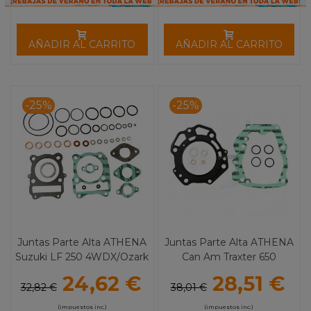
AÑADIR AL CARRITO
AÑADIR AL CARRITO
-25%
-25%
Juntas Parte Alta ATHENA
Juntas Parte Alta ATHENA
Suzuki LF 250 4WDX/Ozark
Can Am Traxter 650
24,62 €
28,51 €
32,82 €
38,01 €
(impuestos inc.)
(impuestos inc.)