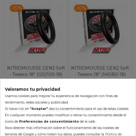
-10%
-10%
NITROMOUSSE GEN2 Soft
NITROMOUSSE GEN2 Soft
- Trasero 18" (120/100-18)
- Trasero 18" (140/80-18)
125,10 €
125,10 €
139,00 €
139,00 €
Valoramos tu privacidad
Usamos cookies para mejorar tu experiencia de navegación con fines de
(impuestos inc.)
(impuestos inc.)
rendimiento, redes sociales y publicidad.
Al hacer clic en
"Aceptar"
, das tu consentimiento para el uso de estas cookies.
En Stock 24/48h (laborables)
En Stock 24/48h (laborables)
En cualquier momento puedes modificar o retirar tu consentimiento desde el
icono de
Preferencias de consentimiento
de la web.
AÑADIR AL CARRITO
AÑADIR AL CARRITO
Para obtener más información sobre el funcionamiento de las cookies de
terceros de Google y cómo tratan tus datos, puedes consultar la
Política de