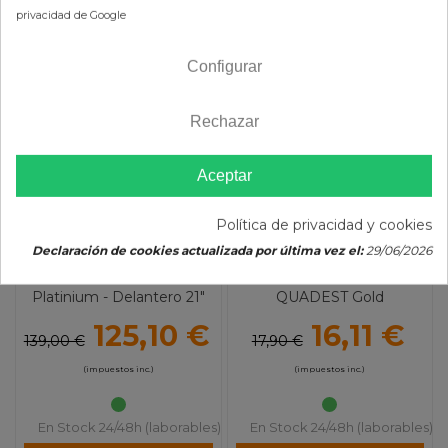
privacidad de Google
Configurar
-10%
-10%
Rechazar
Aceptar
Política de privacidad y cookies
Declaración de cookies actualizada por última vez el:
29/06/2026
NITROMOUSSE GEN2
Cerradura Maleta Trasera
Platinium - Delantero 21"
QUADEST Gold
(90/100-21)
125,10 €
16,11 €
139,00 €
17,90 €
(impuestos inc.)
(impuestos inc.)
En Stock 24/48h (laborables)
En Stock 24/48h (laborables)