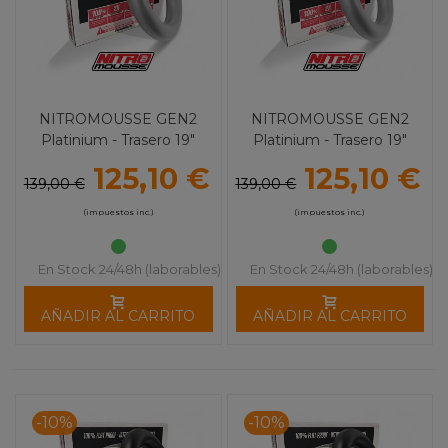
NITROMOUSSE GEN2
NITROMOUSSE GEN2
Platinium - Trasero 19"
Platinium - Trasero 19"
(100/90-19 y 120/80-19)
(100/90-19)
125,10 €
125,10 €
139,00 €
139,00 €
(impuestos inc.)
(impuestos inc.)
En Stock 24/48h (laborables)
En Stock 24/48h (laborables)
AÑADIR AL CARRITO
AÑADIR AL CARRITO
-10%
-10%