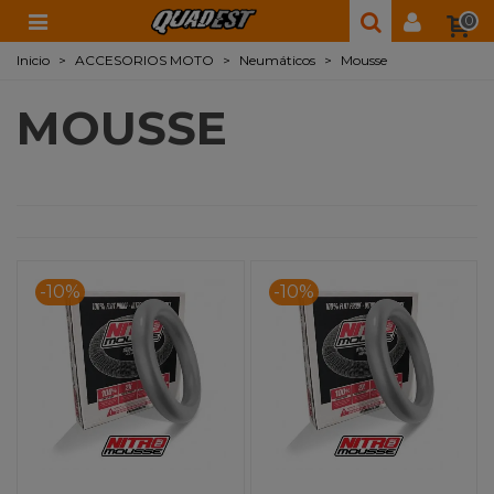
0
Inicio
>
ACCESORIOS MOTO
>
Neumáticos
>
Mousse
MOUSSE
-10%
-10%