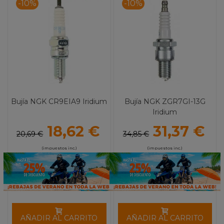
-10%
-10%
Bujía NGK CR9EIA9 Iridium
Bujía NGK ZGR7GI-13G
Iridium
18,62 €
31,37 €
20,69 €
34,85 €
(impuestos inc.)
(impuestos inc.)
AÑADIR AL CARRITO
AÑADIR AL CARRITO