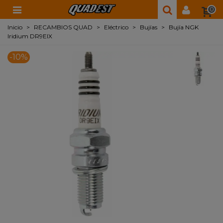
0
Inicio
>
RECAMBIOS QUAD
>
Eléctrico
>
Bujías
>
Bujía NGK
Iridium DR9EIX
-10%