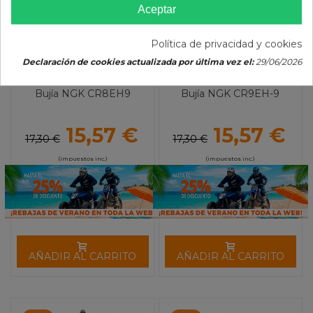
Aceptar
Política de privacidad y cookies
Declaración de cookies actualizada por última vez el:
29/06/2026
Bujía NGK CR8EH9
Bujía NGK CR9EH-9
15,57 €
15,57 €
17,30 €
17,30 €
(impuestos inc.)
(impuestos inc.)
AÑADIR AL CARRITO
AÑADIR AL CARRITO