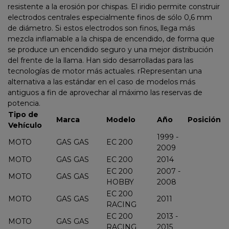
resistente a la erosión por chispas. El iridio permite construir
electrodos centrales especialmente finos de sólo 0,6 mm
de diámetro. Si estos electrodos son finos, llega más
mezcla inflamable a la chispa de encendido, de forma que
se produce un encendido seguro y una mejor distribución
del frente de la llama. Han sido desarrolladas para las
tecnologías de motor más actuales. rRepresentan una
alternativa a las estándar en el caso de modelos más
antiguos a fin de aprovechar al máximo las reservas de
potencia.
Tipo de
Marca
Modelo
Año
Posición
Vehículo
1999 -
MOTO
GAS GAS
EC 200
2009
MOTO
GAS GAS
EC 200
2014
EC 200
2007 -
MOTO
GAS GAS
HOBBY
2008
EC 200
MOTO
GAS GAS
2011
RACING
EC 200
2013 -
MOTO
GAS GAS
RACING
2015