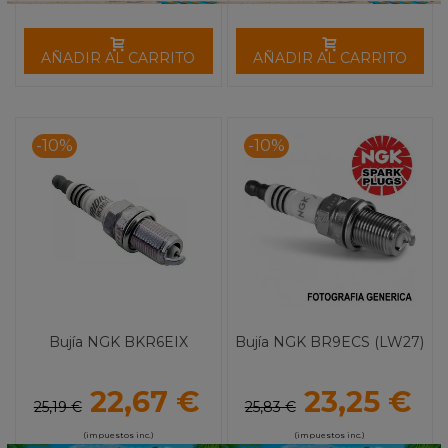
AÑADIR AL CARRITO
AÑADIR AL CARRITO
-10%
-10%
Bujía NGK BKR6EIX
Bujía NGK BR9ECS (LW27)
22,67 €
23,25 €
25,19 €
25,83 €
(impuestos inc.)
(impuestos inc.)