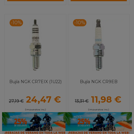
-10%
-10%
Bujía NGK CR7EIX (1U22)
Bujía NGK CR9EB
24,47 €
11,98 €
27,19 €
13,31 €
(impuestos inc.)
(impuestos inc.)