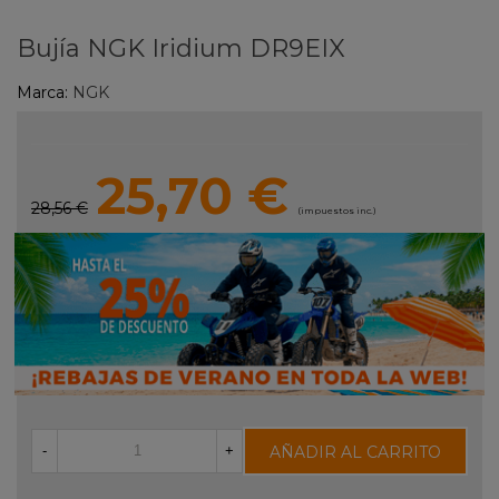
Bujía NGK Iridium DR9EIX
Marca:
NGK
25,70 €
28,56 €
(impuestos inc.)
AÑADIR AL CARRITO
-
+