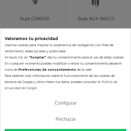
Bujía CR8EKB
Bujía NGK B8EGV
16,50 €
18,72 €
18,33 €
20,80 €
Valoramos tu privacidad
Usamos cookies para mejorar tu experiencia de navegación con fines de
(impuestos inc.)
(impuestos inc.)
rendimiento, redes sociales y publicidad.
Al hacer clic en
"Aceptar"
, das tu consentimiento para el uso de estas cookies.
En cualquier momento puedes modificar o retirar tu consentimiento desde el
icono de
Preferencias de consentimiento
de la web.
Para obtener más información sobre el funcionamiento de las cookies de
terceros de Google y cómo tratan tus datos, puedes consultar la
Política de
AÑADIR AL CARRITO
AÑADIR AL CARRITO
privacidad de Google
Configurar
-10%
-10%
Rechazar