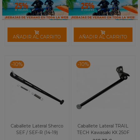
AÑADIR AL CARRITO
AÑADIR AL CARRITO
-10%
-10%
Caballete Lateral Sherco
Caballete Lateral TRAIL
SEF / SEF-R (14-19)
TECH Kawasaki KX 250F
MOOSE RACING
(09-14) KX 450F (09-11)