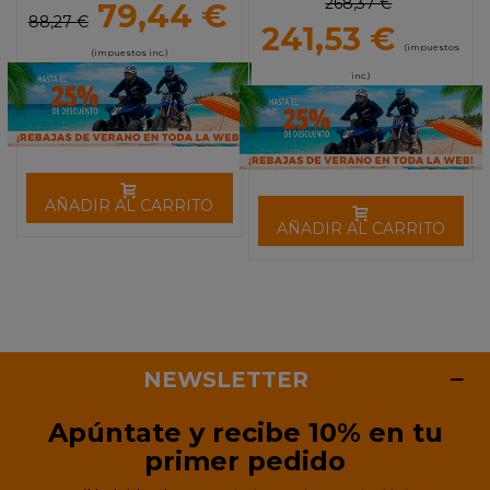
268,37 €
79,44 €
88,27 €
241,53 €
(impuestos
(impuestos inc.)
inc.)
AÑADIR AL CARRITO
AÑADIR AL CARRITO
NEWSLETTER
Apúntate y recibe 10% en tu
primer pedido