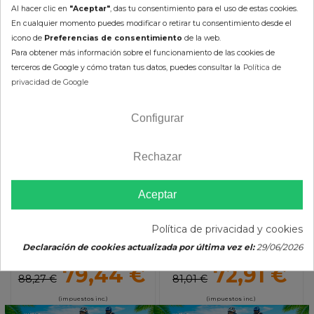
Al hacer clic en
"Aceptar"
, das tu consentimiento para el uso de estas cookies.
OTROS PRODUCTOS DE LA
En cualquier momento puedes modificar o retirar tu consentimiento desde el
icono de
Preferencias de consentimiento
de la web.
MISMA CATEGORÍA
Para obtener más información sobre el funcionamiento de las cookies de
terceros de Google y cómo tratan tus datos, puedes consultar la
Política de
privacidad de Google
-10%
-10%
Configurar
Rechazar
Aceptar
Política de privacidad y cookies
Caballete Lateral KTM (98-
Caballete Lateral Gas Gas
07) MOOSE RACING
XC 250/300 (18-19) MOOSE
Declaración de cookies actualizada por última vez el:
29/06/2026
RACING
79,44 €
72,91 €
88,27 €
81,01 €
(impuestos inc.)
(impuestos inc.)