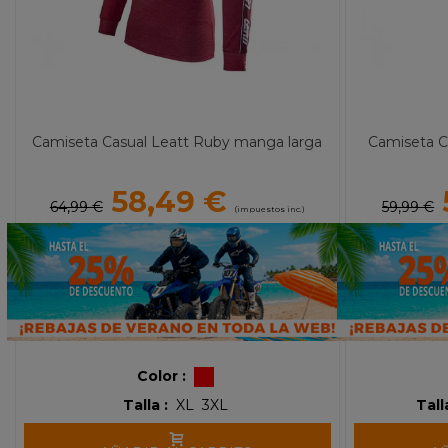
Camiseta Casual Leatt Ruby manga larga
Camiseta C
58,49 €
64,99 €
59,99 €
(impuestos inc.)
Color :
Talla :
XL
3XL
Tall