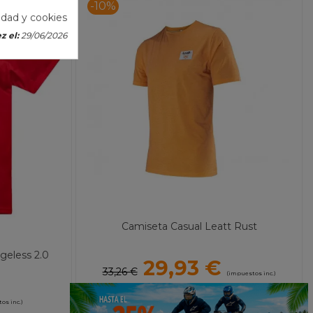
-10%
cidad y cookies
z el:
29/06/2026
Camiseta Casual Leatt Rust
eless 2.0
29,93 €
33,26 €
(impuestos inc.)
os inc.)