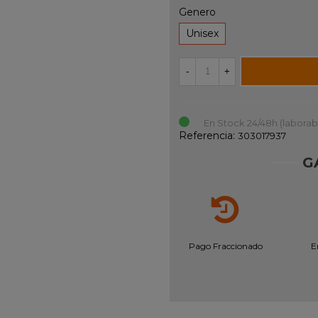
Genero
Unisex
-
+
En Stock 24/48h (laborab
Referencia:
303017937
G
Pago Fraccionado
E