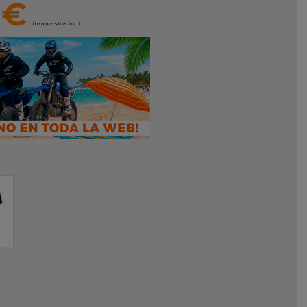
 €
(impuestos inc.)