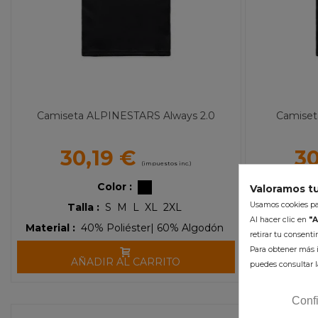
Camiseta ALPINESTARS Always 2.0
Camiset
30,19 €
30
(impuestos inc.)
Color :
Valoramos tu
Usamos cookies par
Talla :
S
M
L
XL
2XL
Tal
Al hacer clic en
"A
Material :
40% Poliéster| 60% Algodón
Materi
retirar tu consent
Para obtener más i
AÑADIR AL CARRITO
A
puedes consultar l
Conf