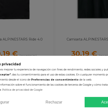
a ALPINESTARS Ride 4.0
Camiseta ALPINESTARS 
,19 €
30,19 €
(impuestos inc.)
(impuest
Color :
Color :
 privacidad
a mejorar tu experiencia de navegación con fines de rendimiento, redes sociales y pub
la :
S
M
L
XL
2XL
Talla :
S
M
L
XL
ceptar"
, das tu consentimiento para el uso de estas cookies. En cualquier momento p
al :
Algodón| Poliéster
Material :
40% Poliéster| 
imiento desde el icono de
Preferencias de consentimiento
de la web.
nformación sobre el funcionamiento de las cookies de terceros de Google y cómo tratan
ÑADIR AL CARRITO
AÑADIR AL CARRI
a
Política de privacidad de Google
igurar
Rechazar
Ace