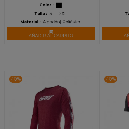
Color :
Talla :
S
L
2XL
Ta
Material :
Algodón| Poliéster
AÑADIR AL CARRITO
A
-10%
-10%