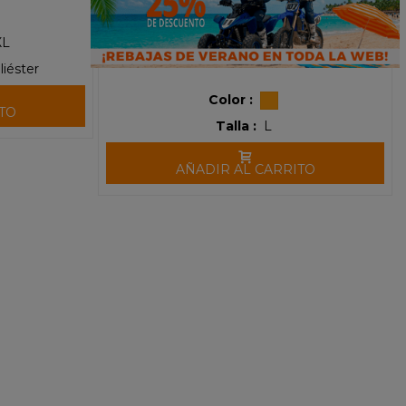
XL
iéster
Color :
TO
Talla :
L
AÑADIR AL CARRITO