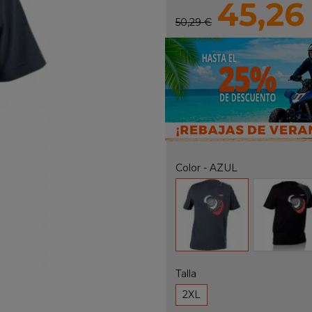
45,26
50,29 €
Color
-
AZUL
AZUL
NEGRO
Talla
2XL