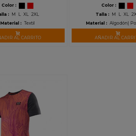
Color :
Color :
lla :
M
L
XL
2XL
Talla :
M
L
XL
2
Material :
Textil
Material :
Algodón| Pol
ÑADIR AL CARRITO
AÑADIR AL CARRI