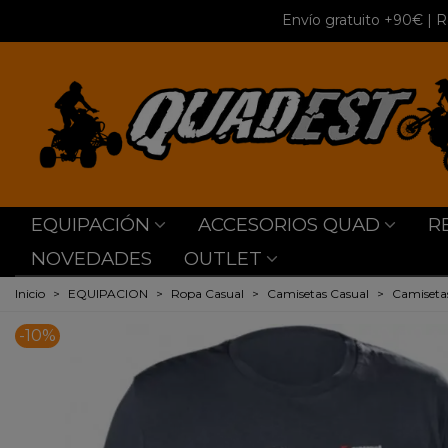
Envío gratuito +90€
| R
EQUIPACIÓN
ACCESORIOS QUAD
R
NOVEDADES
OUTLET
Inicio
>
EQUIPACION
>
Ropa Casual
>
Camisetas Casual
>
Camiseta
-10%