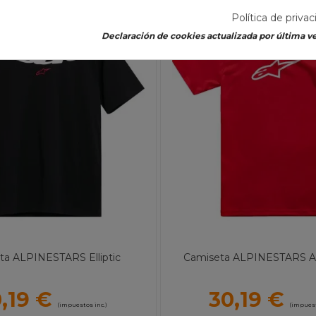
Política de priva
Declaración de cookies actualizada por última ve
ta ALPINESTARS Elliptic
Camiseta ALPINESTARS Ag
,19 €
30,19 €
(impuestos inc.)
(impuest