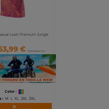
asual Leatt Premium Jungle
53,99 €
(impuestos inc.)
Color :
a :
M
L
XL
2XL
3XL