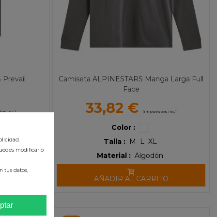
Prevail
Camiseta ALPINESTARS Manga Larga Full
Face
33,82 €
os inc.)
(impuestos inc.)
Color :
licidad.
2XL
Talla :
M
L
XL
uedes modificar o
60% Algodón
Material :
Algodón
 tus datos,
TO
AÑADIR AL CARRITO
ptar