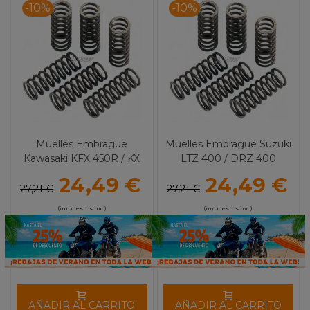
-10%
-10%
Muelles Embrague
Muelles Embrague Suzuki
Kawasaki KFX 450R / KX
LTZ 400 / DRZ 400
450F (06-11) KLX 450R
MOOSE RACING
24,49 €
24,49 €
MOOSE RACING
27,21 €
27,21 €
(impuestos inc.)
(impuestos inc.)
AÑADIR AL CARRITO
AÑADIR AL CARRITO