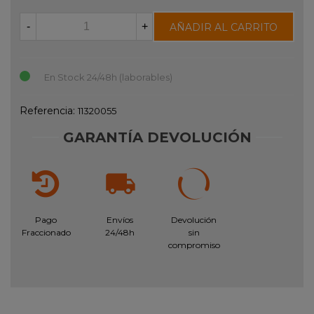
-
+
AÑADIR AL CARRITO
En Stock 24/48h (laborables)
Referencia:
11320055
GARANTÍA DEVOLUCIÓN
Pago
Envíos
Devolución
Fraccionado
24/48h
sin
compromiso