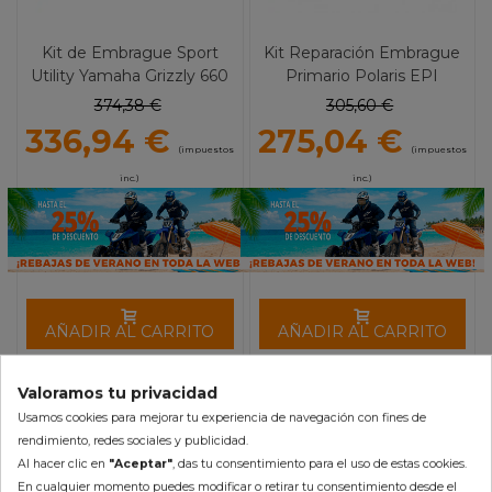
Kit de Embrague Sport
Kit Reparación Embrague
Utility Yamaha Grizzly 660
Primario Polaris EPI
EPI
WE210185
374,38 €
305,60 €
336,94 €
275,04 €
(impuestos
(impuestos
inc.)
inc.)
AÑADIR AL CARRITO
AÑADIR AL CARRITO
Valoramos tu privacidad
Usamos cookies para mejorar tu experiencia de navegación con fines de
-10%
-10%
rendimiento, redes sociales y publicidad.
Al hacer clic en
"Aceptar"
, das tu consentimiento para el uso de estas cookies.
En cualquier momento puedes modificar o retirar tu consentimiento desde el