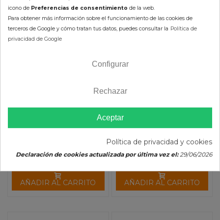
icono de
Preferencias de consentimiento
de la web.
Para obtener más información sobre el funcionamiento de las cookies de
terceros de Google y cómo tratan tus datos, puedes consultar la
Política de
privacidad de Google
Configurar
Kit Pastillas Embrague
Muelles Embrague Polaris
Primario Polaris (6
Predator 500 MOOSE
unidades) EPI
RACING
Rechazar
80,09 €
24,49 €
88,98 €
27,21 €
(impuestos inc.)
(impuestos inc.)
Aceptar
Política de privacidad y cookies
Declaración de cookies actualizada por última vez el:
29/06/2026
AÑADIR AL CARRITO
AÑADIR AL CARRITO