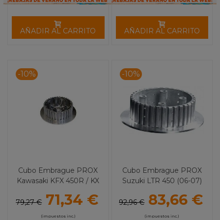
AÑADIR AL CARRITO
AÑADIR AL CARRITO
-10%
-10%
Cubo Embrague PROX
Cubo Embrague PROX
Kawasaki KFX 450R / KX
Suzuki LTR 450 (06-07)
450F / KLX 450R
RMZ 450
71,34 €
83,66 €
79,27 €
92,96 €
(impuestos inc.)
(impuestos inc.)