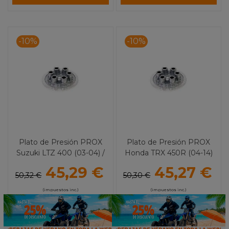
-10%
-10%
Plato de Presión PROX
Plato de Presión PROX
Suzuki LTZ 400 (03-04) /
Honda TRX 450R (04-14)
DRZ 400
CR 250R (92-07) CRF 450R
45,29 €
45,27 €
(02-16)
50,32 €
50,30 €
(impuestos inc.)
(impuestos inc.)