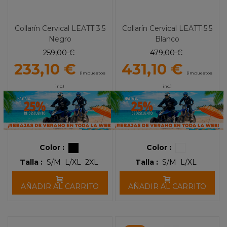
Collarín Cervical LEATT 3.5
Collarín Cervical LEATT 5.5
Negro
Blanco
259,00 €
479,00 €
233,10 €
431,10 €
(impuestos
(impuestos
inc.)
inc.)
Color :
Color :
Talla :
S/M
L/XL
2XL
Talla :
S/M
L/XL
AÑADIR AL CARRITO
AÑADIR AL CARRITO