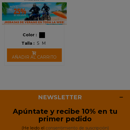
Color :
Talla :
S
M
AÑADIR AL CARRITO
NEWSLETTER
Apúntate y recibe 10% en tu
primer pedido
(He leido el
consentimiento de suscripción)