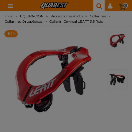
0
Inicio
>
EQUIPACION
>
Protecciones Piloto
>
Collarines
>
Collarines Ortopédicos
>
Collarín Cervical LEATT 3.5 Rojo
-10%