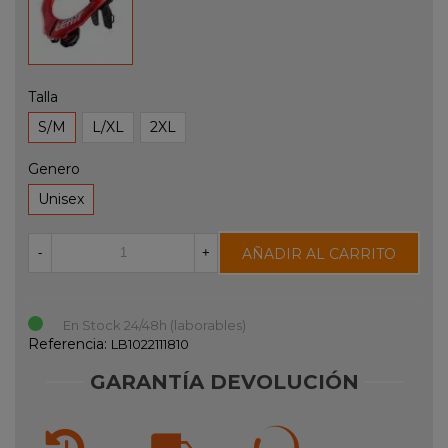
Talla
S/M
L/XL
2XL
Genero
Unisex
AÑADIR AL CARRITO
-
+
En Stock 24/48h (laborables)
Referencia:
LB1022111810
GARANTÍA DEVOLUCIÓN