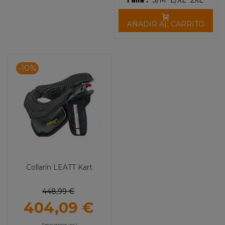
Talla :
S/M
L/XL
2XL
AÑADIR AL CARRITO
-10%
Collarín LEATT Kart
448,99 €
404,09 €
(impuestos inc.)