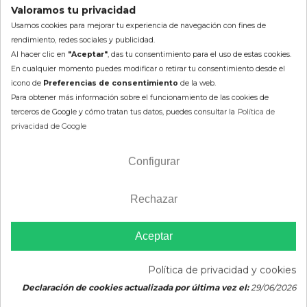
Valoramos tu privacidad
Talla :
S/M
L/XL
2XL
Usamos cookies para mejorar tu experiencia de navegación con fines de
AÑADIR AL CARRITO
rendimiento, redes sociales y publicidad.
AÑADIR AL CARRITO
Al hacer clic en
"Aceptar"
, das tu consentimiento para el uso de estas cookies.
En cualquier momento puedes modificar o retirar tu consentimiento desde el
icono de
Preferencias de consentimiento
de la web.
Para obtener más información sobre el funcionamiento de las cookies de
-10%
-25%
terceros de Google y cómo tratan tus datos, puedes consultar la
Política de
privacidad de Google
Configurar
Rechazar
Aceptar
Collarín Cervical LEATT 3.5
Collarín Cervical LEATT 3.5
Blanco
Coral
Política de privacidad y cookies
259,00 €
171,75 €
229,00 €
Declaración de cookies actualizada por última vez el:
29/06/2026
233,10 €
(impuestos
(impuestos inc.)