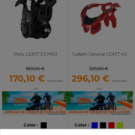
Peto LEATT 3.5 PRO
Collarín Cervical LEATT 4.5
189,00 €
329,00 €
170,10 €
296,10 €
(impuestos
(impuestos
inc.)
inc.)
Color :
Color :
Talla :
2XL
UNICA