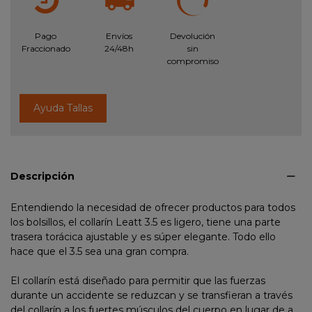
Pago
Envíos
Devolución
Fraccionado
24/48h
sin
compromiso
Ayuda Tallas
Descripción
Entendiendo la necesidad de ofrecer productos para todos
los bolsillos, el collarín Leatt 3.5 es ligero, tiene una parte
trasera torácica ajustable y es súper elegante. Todo ello
hace que el 3.5 sea una gran compra.
El collarín está diseñado para permitir que las fuerzas
durante un accidente se reduzcan y se transfieran a través
del collarín a los fuertes músculos del cuerpo en lugar de a