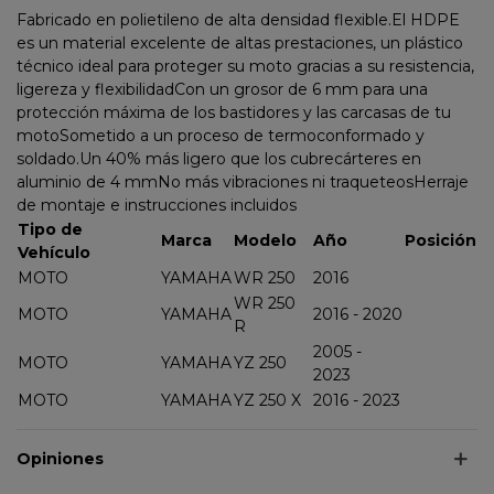
Fabricado en polietileno de alta densidad flexible.El HDPE
es un material excelente de altas prestaciones, un plástico
técnico ideal para proteger su moto gracias a su resistencia,
ligereza y flexibilidadCon un grosor de 6 mm para una
protección máxima de los bastidores y las carcasas de tu
motoSometido a un proceso de termoconformado y
soldado.Un 40% más ligero que los cubrecárteres en
aluminio de 4 mmNo más vibraciones ni traqueteosHerraje
de montaje e instrucciones incluidos
Tipo de
Marca
Modelo
Año
Posición
Vehículo
MOTO
YAMAHA
WR 250
2016
WR 250
MOTO
YAMAHA
2016 - 2020
R
2005 -
MOTO
YAMAHA
YZ 250
2023
MOTO
YAMAHA
YZ 250 X
2016 - 2023
Opiniones