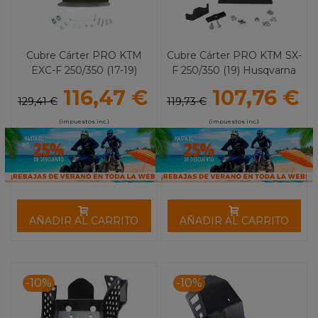
Cubre Cárter PRO KTM
Cubre Cárter PRO KTM SX-
EXC-F 250/350 (17-19)
F 250/350 (19) Husqvarna
MOOSE RACING
FC 250/250 (19) MOOSE
116,47 €
107,76 €
RACING
129,41 €
119,73 €
(impuestos inc.)
(impuestos inc.)
AÑADIR AL CARRITO
AÑADIR AL CARRITO
-10%
-10%