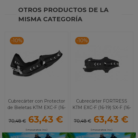
OTROS PRODUCTOS DE LA
MISMA CATEGORÍA
-10%
-10%
Cubrecárter con Protector
Cubrecárter FORTRESS
de Bieletas KTM EXC-F (16-
KTM EXC-F (16-19) SX-F (16-
19) SX-F (16-18)
18) POLISPORT
63,43 €
63,43 €
POLISPORT
70,48 €
70,48 €
(impuestos inc.)
(impuestos inc.)