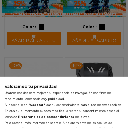
Color :
Color :
AÑADIR AL CARRITO
AÑADIR AL CARRITO
-10%
-10%
Valoramos tu privacidad
Usamos cookies para mejorar tu experiencia de navegación con fines de
rendimiento, redes sociales y publicidad.
Al hacer clic en
"Aceptar"
, das tu consentimiento para el uso de estas cookies.
En cualquier momento puedes modificar o retirar tu consentimiento desde el
icono de
Preferencias de consentimiento
de la web.
Cubrecárter con Protector
Cubre Cárter PRO KTM /
Para obtener más información sobre el funcionamiento de las cookies de
de Bieletas
Husqvarna SX/TC 250 (17-