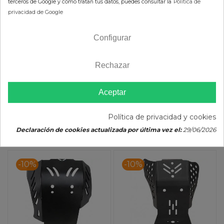
terceros de Google y cómo tratan tus datos, puedes consultar la
Política de
Husqvarna/KTM (17-19)
18) MOOSE RACING
privacidad de Google
27,04 €
107,76 €
POLISPORT
30,04 €
119,73 €
Configurar
(impuestos inc.)
(impuestos inc.)
Rechazar
Aceptar
Color :
AÑADIR AL CARRITO
Política de privacidad y cookies
AÑADIR AL CARRITO
Declaración de cookies actualizada por última vez el:
29/06/2026
-10%
-10%