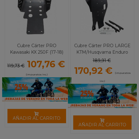
Cubre Cárter PRO
Cubre Cárter PRO LARGE
Kawasaki KX 250F (17-18)
KTM/Husqvarna Enduro
MOOSE RACING
701/690 MOOSE RACING
189,91 €
107,76 €
119,73 €
170,92 €
(impuestos
(impuestos inc.)
inc.)
AÑADIR AL CARRITO
AÑADIR AL CARRITO