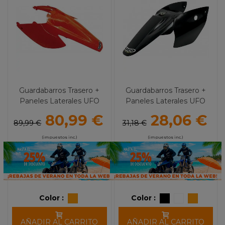
Guardabarros Trasero +
Guardabarros Trasero +
Paneles Laterales UFO
Paneles Laterales UFO
KTM SX/SX-F (04-06)
KTM 65 SX (02-08)
80,99 €
28,06 €
89,99 €
31,18 €
(impuestos inc.)
(impuestos inc.)
Color :
Color :
AÑADIR AL CARRITO
AÑADIR AL CARRITO