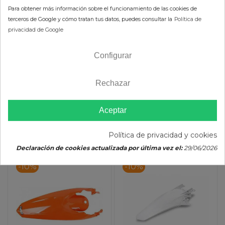
Gas Gas MC 65 (21)
Gas Gas MC 85 (21)
Para obtener más información sobre el funcionamiento de las cookies de
80,98 €
26,28 €
terceros de Google y cómo tratan tus datos, puedes consultar la
Política de
89,98 €
29,20 €
privacidad de Google
(impuestos inc.)
(impuestos inc.)
Configurar
Rechazar
Color :
Color :
Aceptar
AÑADIR AL CARRITO
AÑADIR AL CARRITO
Política de privacidad y cookies
Declaración de cookies actualizada por última vez el:
29/06/2026
-10%
-10%