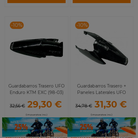
-10%
-10%
Guardabarros Trasero UFO
Guardabarros Trasero +
Enduro KTM EXC (98-03)
Paneles Laterales UFO
KTM 85 SX (04-12)
29,30 €
31,30 €
32,56 €
34,78 €
(impuestos inc.)
(impuestos inc.)