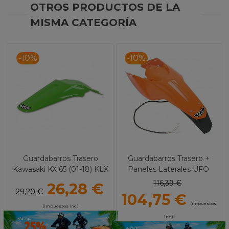
OTROS PRODUCTOS DE LA
MISMA CATEGORÍA
-10%
-10%
Guardabarros Trasero
Guardabarros Trasero +
Kawasaki KX 65 (01-18) KLX
Paneles Laterales UFO
110 (01-09) Restyled Verde
ENDURO LED KTM (07-11)
116,39 €
26,28 €
UFO
29,20 €
104,75 €
(impuestos
(impuestos inc.)
inc.)