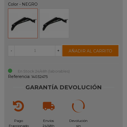
Color
-
NEGRO
NEGRO
BLANCO
AÑADIR AL CARRITO
-
+
En Stock 24/48h (laborables)
Referencia:
14032475
GARANTÍA DEVOLUCIÓN
Pago
Envíos
Devolución
Fraccionado
24/48h
sin