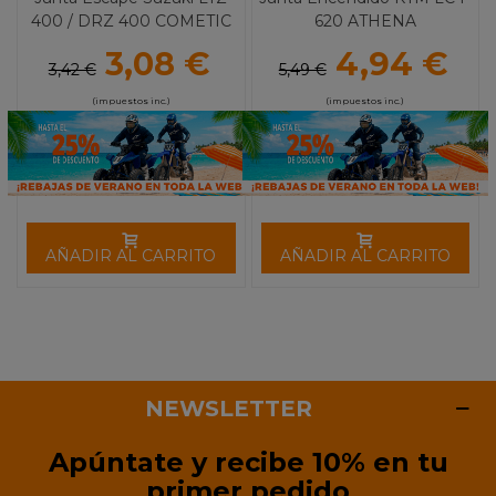
400 / DRZ 400 COMETIC
620 ATHENA
3,08 €
4,94 €
3,42 €
5,49 €
(impuestos inc.)
(impuestos inc.)
AÑADIR AL CARRITO
AÑADIR AL CARRITO
NEWSLETTER
Apúntate y recibe 10% en tu
primer pedido