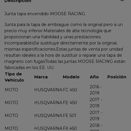
Descripción
Junta tapa encendido MOOSE RACING
Junta para la tapa de embrague como la original pero a un
precio muy inferior.Materiales de alta tecnología que
proporcionan una fiabilidad y unas prestaciones
incomparablesSe sustituye directamente por la original,
mismas especificaciones.Estas juntas de venta por unidad
resultan ideales a la hora de sustituir o reparar una tapa de
magneto con fugasTodas las juntas MOOSE RACING están
fabricadas en los EE. UU.
Tipo de
Marca
Modelo
Año
Posición
Vehículo
2016 -
MOTO
HUSQVARNA
FC 450
2019
2017 -
MOTO
HUSQVARNA
FE 450
2019
2017 -
MOTO
HUSQVARNA
FE 501
2019
2018 -
MOTO
HUSQVARNA
FX 450