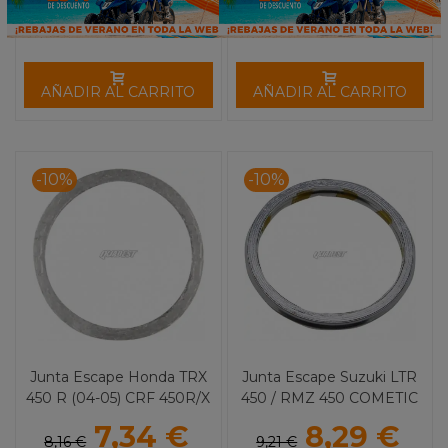
AÑADIR AL CARRITO
AÑADIR AL CARRITO
-10%
-10%
Junta Escape Honda TRX
Junta Escape Suzuki LTR
450 R (04-05) CRF 450R/X
450 / RMZ 450 COMETIC
COMETIC
7,34 €
8,29 €
8,16 €
9,21 €