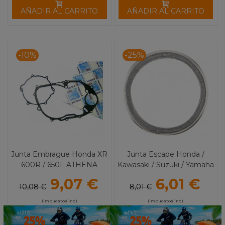
AÑADIR AL CARRITO
AÑADIR AL CARRITO
-10%
-25%
Junta Embrague Honda XR
Junta Escape Honda /
600R / 650L ATHENA
Kawasaki / Suzuki / Yamaha
COMETIC
9,07 €
6,01 €
10,08 €
8,01 €
(impuestos inc.)
(impuestos inc.)