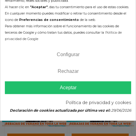
rendimiento, redes sociales y publicidad.
Al hacer clic en
"Aceptar"
, das tu consentimiento para el uso de estas cookies.
-10%
-10%
En cualquier momento puedes modificar o retirar tu consentimiento desde el
icono de
Preferencias de consentimiento
de la web.
Para obtener más información sobre el funcionamiento de las cookies de
terceros de Google y cómo tratan tus datos, puedes consultar la
Política de
privacidad de Google
Configurar
Rechazar
Junta Exterior Tapa
Junta Encendido KTM /
Embrague Kawasaki KFX
Husqvarna Varios ATHENA
450 R
16,85 €
13,33 €
Aceptar
18,72 €
14,81 €
(impuestos inc.)
(impuestos inc.)
Política de privacidad y cookies
Declaración de cookies actualizada por última vez el:
29/06/2026