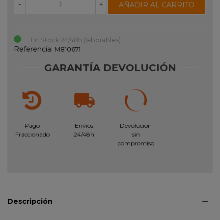
AÑADIR AL CARRITO
-
+
En Stock 24/48h (laborables)
Referencia:
M810671
GARANTÍA DEVOLUCIÓN
Pago
Envíos
Devolución
Fraccionado
24/48h
sin
compromiso
Descripción