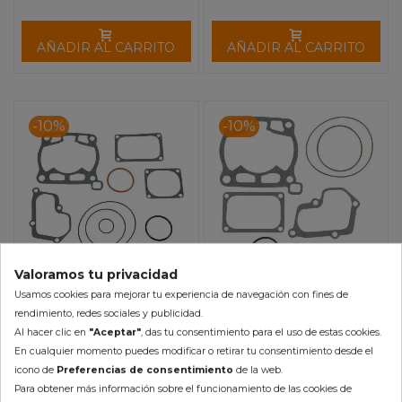
AÑADIR AL CARRITO
AÑADIR AL CARRITO
-10%
-10%
Valoramos tu privacidad
Usamos cookies para mejorar tu experiencia de navegación con fines de
Juntas Parte Alta Suzuki
Juntas Parte Alta Suzuki
rendimiento, redes sociales y publicidad.
RM 125 (92-97) MOOSE
RM 125 (98-03) MOOSE
Al hacer clic en
"Aceptar"
, das tu consentimiento para el uso de estas cookies.
RACING
RACING
24,99 €
24,99 €
En cualquier momento puedes modificar o retirar tu consentimiento desde el
27,77 €
27,77 €
icono de
Preferencias de consentimiento
de la web.
(impuestos inc.)
(impuestos inc.)
Para obtener más información sobre el funcionamiento de las cookies de