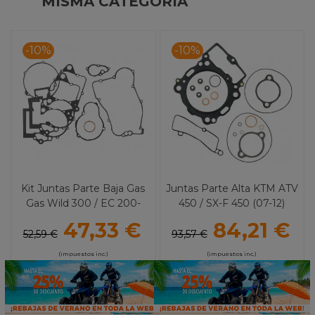
MISMA CATEGORÍA
-10%
-10%
Kit Juntas Parte Baja Gas
Juntas Parte Alta KTM ATV
Gas Wild 300 / EC 200-
450 / SX-F 450 (07-12)
250-300 Cometic
ATHENA
47,33 €
84,21 €
52,59 €
93,57 €
(impuestos inc.)
(impuestos inc.)