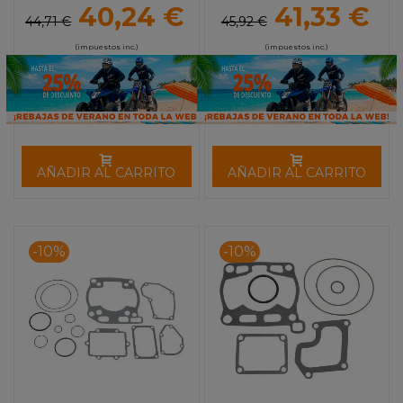
RACING
RACING
40,24 €
41,33 €
44,71 €
45,92 €
(impuestos inc.)
(impuestos inc.)
AÑADIR AL CARRITO
AÑADIR AL CARRITO
-10%
-10%