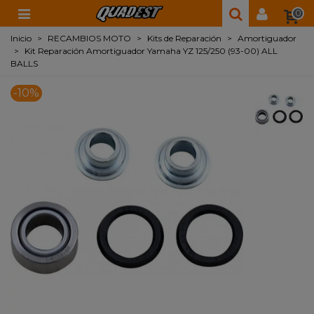
0
Inicio
>
RECAMBIOS MOTO
>
Kits de Reparación
>
Amortiguador
>
Kit Reparación Amortiguador Yamaha YZ 125/250 (93-00) ALL
BALLS
-10%