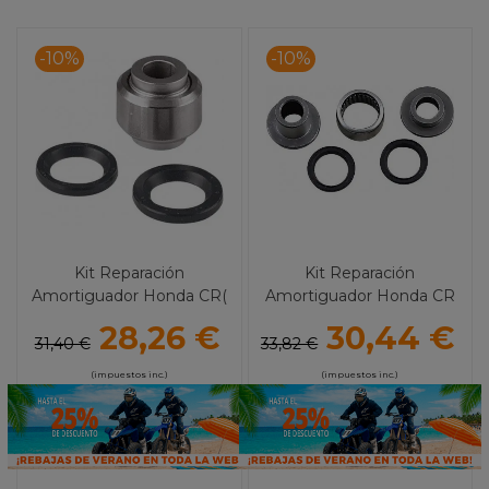
-10%
-10%
Kit Reparación
Kit Reparación
Amortiguador Honda CR(
Amortiguador Honda CR
96-07) CRF (02-19) ALL
80R / CRF 150R / XR 650R
28,26 €
30,44 €
BALLS
ALL BALLS
31,40 €
33,82 €
(impuestos inc.)
(impuestos inc.)