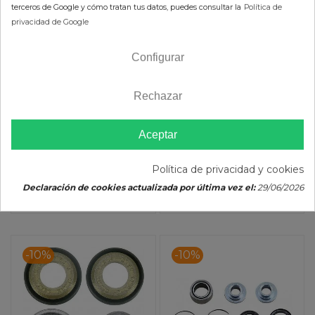
terceros de Google y cómo tratan tus datos, puedes consultar la
Política de
privacidad de Google
Kit Reparación
Kit Reparación
Amortiguador Kawasaki KX
Amortiguador KTM /
Configurar
250F (06-12) 450F (06-15)…
Husqvarna ALL BALLS 29-
58,23 €
32,62 €
PIVOT WORKS
5059
64,70 €
36,24 €
Rechazar
(impuestos inc.)
(impuestos inc.)
Aceptar
Política de privacidad y cookies
Declaración de cookies actualizada por última vez el:
29/06/2026
AÑADIR AL CARRITO
AÑADIR AL CARRITO
-10%
-10%