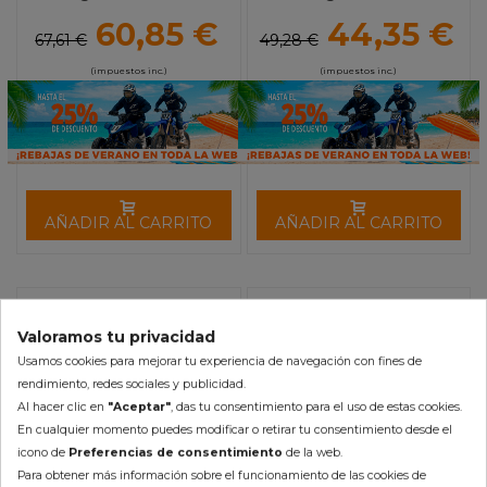
250/450 (10-16) PIVOT
WRF (15-16) YZF (07-16)
60,85 €
44,35 €
WORKS
PIVOT WORKS
67,61 €
49,28 €
(impuestos inc.)
(impuestos inc.)
AÑADIR AL CARRITO
AÑADIR AL CARRITO
-10%
-10%
Valoramos tu privacidad
Usamos cookies para mejorar tu experiencia de navegación con fines de
rendimiento, redes sociales y publicidad.
Al hacer clic en
"Aceptar"
, das tu consentimiento para el uso de estas cookies.
En cualquier momento puedes modificar o retirar tu consentimiento desde el
icono de
Preferencias de consentimiento
de la web.
Para obtener más información sobre el funcionamiento de las cookies de