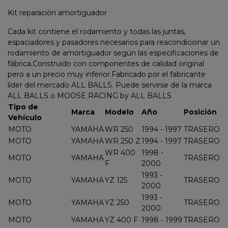
Kit reparación amortiguador
Cada kit contiene el rodamiento y todas las juntas,
espaciadores y pasadores necesarios para reacondicionar un
rodamiento de amortiguador según las especificaciones de
fábrica.Construido con componentes de calidad original
pero a un precio muy inferior.Fabricado por el fabricante
líder del mercado ALL BALLS. Puede servirse de la marca
ALL BALLS o MOOSE RACING by ALL BALLS
Tipo de
Marca
Modelo
Año
Posición
Vehículo
MOTO
YAMAHA
WR 250
1994 - 1997
TRASERO
MOTO
YAMAHA
WR 250 Z
1994 - 1997
TRASERO
WR 400
1998 -
MOTO
YAMAHA
TRASERO
F
2000
1993 -
MOTO
YAMAHA
YZ 125
TRASERO
2000
1993 -
MOTO
YAMAHA
YZ 250
TRASERO
2000
MOTO
YAMAHA
YZ 400 F
1998 - 1999
TRASERO