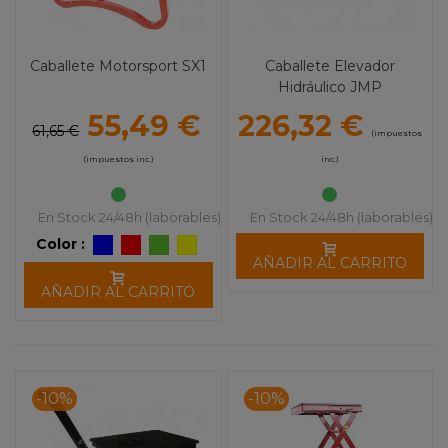
Caballete Motorsport SX1
Caballete Elevador
Hidráulico JMP
55,49 €
226,32 €
61,65 €
(impuestos
(impuestos inc.)
inc.)
En Stock 24/48h (laborables)
En Stock 24/48h (laborables)
Color :
AÑADIR AL CARRITO
AÑADIR AL CARRITO
-10%
-10%