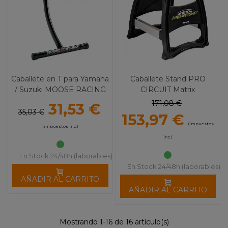
Caballete en T para Yamaha
Caballete Stand PRO
/ Suzuki MOOSE RACING
CIRCUIT Matrix
171,08 €
31,53 €
35,03 €
153,97 €
(impuestos
(impuestos inc.)
inc.)
En Stock 24/48h (laborables)
En Stock 24/48h (laborables)
AÑADIR AL CARRITO
AÑADIR AL CARRITO
Mostrando 1-16 de 16 artículo(s)