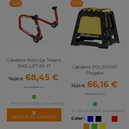
-10%
-10%
Caballete Moto Eje Trasero
BIKE LIFT RS-17
Caballete POLISPORT
Plegable
68,45 €
76,05 €
66,16 €
73,51 €
(impuestos inc.)
(impuestos inc.)
En Stock 24/48h (laborables)
En Stock 24/48h (laborables)
AÑADIR AL CARRITO
Color :