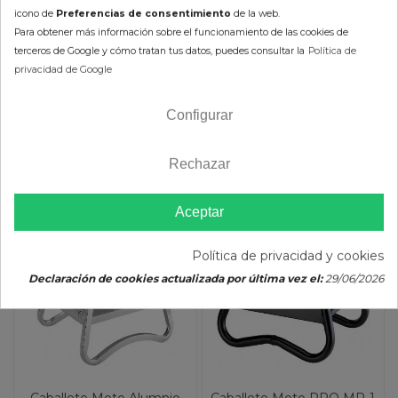
(impuestos
icono de
Preferencias de consentimiento
de la web.
Disponible en 2-5 días
inc.)
Para obtener más información sobre el funcionamiento de las cookies de
Color :
terceros de Google y cómo tratan tus datos, puedes consultar la
Política de
Disponible en 2-5 días
privacidad de Google
Color :
AÑADIR AL CARRITO
Configurar
AÑADIR AL CARRITO
Rechazar
Aceptar
-10%
-10%
Política de privacidad y cookies
Declaración de cookies actualizada por última vez el:
29/06/2026
Caballete Moto Alumnio
Caballete Moto PRO MR-1