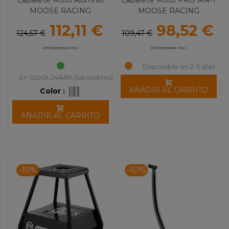
MOOSE RACING
MOOSE RACING
112,11 €
98,52 €
124,57 €
109,47 €
(impuestos inc.)
(impuestos inc.)
Disponible en 2-5 días
En Stock 24/48h (laborables)
AÑADIR AL CARRITO
Color :
AÑADIR AL CARRITO
-10%
-10%