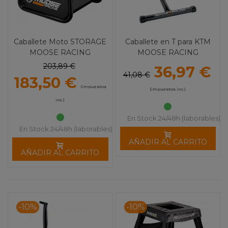
Caballete Moto STORAGE
Caballete en T para KTM
MOOSE RACING
MOOSE RACING
203,89 €
36,97 €
41,08 €
183,50 €
(impuestos
(impuestos inc.)
inc.)
En Stock 24/48h (laborables)
En Stock 24/48h (laborables)
AÑADIR AL CARRITO
AÑADIR AL CARRITO
-10%
-10%