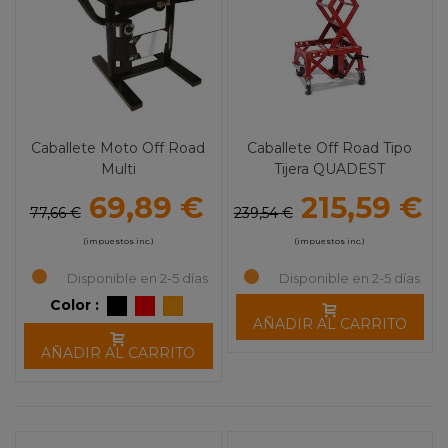
Caballete Moto Off Road
Caballete Off Road Tipo
Multi
Tijera QUADEST
69,89 €
215,59 €
77,66 €
239,54 €
(impuestos inc.)
(impuestos inc.)
Disponible en 2-5 días
Disponible en 2-5 días
Color :
AÑADIR AL CARRITO
AÑADIR AL CARRITO