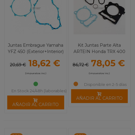
Juntas Embrague Yamaha
Kit Juntas Parte Alta
YFZ 450 (Exterior+Interior)
ARTEIN Honda TRX 400
ARTEIN
EX
18,62 €
78,05 €
20,69 €
86,72 €
(impuestos inc.)
(impuestos inc.)
Disponible en 2-5 días
En Stock 24/48h (laborables)
AÑADIR AL CARRITO
AÑADIR AL CARRITO