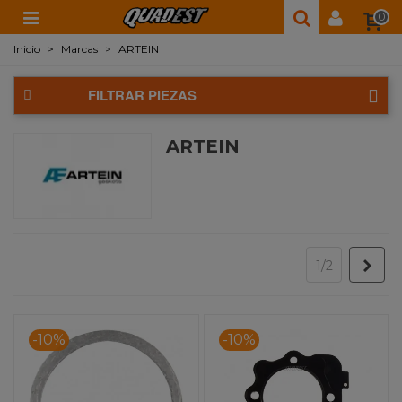
0
Inicio
>
Marcas
>
ARTEIN
FILTRAR PIEZAS
ARTEIN
Sigu
1/2
-10%
-10%