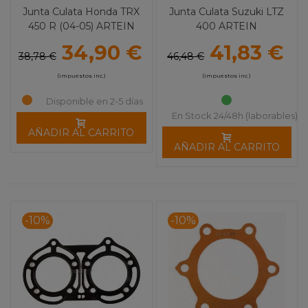
Junta Culata Honda TRX
Junta Culata Suzuki LTZ
450 R (04-05) ARTEIN
400 ARTEIN
34,90 €
41,83 €
38,78 €
46,48 €
(impuestos inc.)
(impuestos inc.)
Disponible en 2-5 días
En Stock 24/48h (laborables)
AÑADIR AL CARRITO
AÑADIR AL CARRITO
-10%
-10%