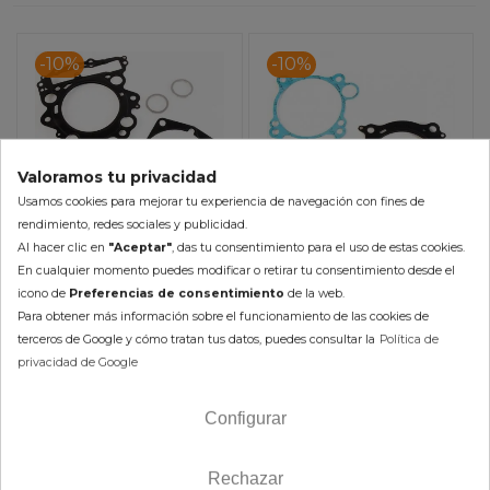
-10%
-10%
Valoramos tu privacidad
Usamos cookies para mejorar tu experiencia de navegación con fines de
rendimiento, redes sociales y publicidad.
Al hacer clic en
"Aceptar"
, das tu consentimiento para el uso de estas cookies.
En cualquier momento puedes modificar o retirar tu consentimiento desde el
Kit Juntas Parte Alta
Kit Juntas Parte Alta
icono de
Preferencias de consentimiento
de la web.
ARTEIN Yamaha Raptor
ARTEIN Yamaha YFZ 450
Para obtener más información sobre el funcionamiento de las cookies de
660 R / Grizzly 660
61,42 €
60,57 €
terceros de Google y cómo tratan tus datos, puedes consultar la
Política de
68,24 €
67,30 €
privacidad de Google
(impuestos inc.)
(impuestos inc.)
Configurar
Disponible en 2-5 días
En Stock 24/48h (laborables)
AÑADIR AL CARRITO
Rechazar