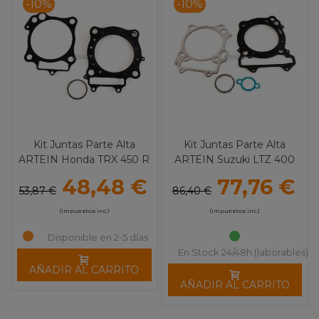
-10%
-10%
Kit Juntas Parte Alta
Kit Juntas Parte Alta
ARTEIN Honda TRX 450 R
ARTEIN Suzuki LTZ 400
(04-05)
48,48 €
77,76 €
53,87 €
86,40 €
(impuestos inc.)
(impuestos inc.)
Disponible en 2-5 días
En Stock 24/48h (laborables)
AÑADIR AL CARRITO
AÑADIR AL CARRITO