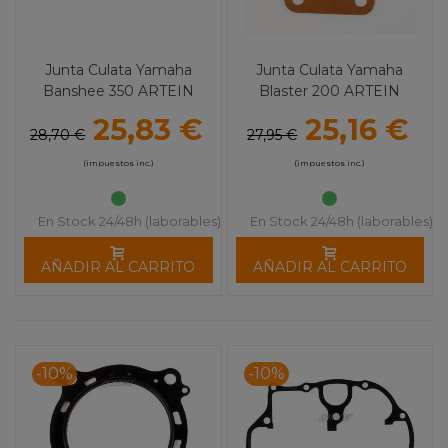
Junta Culata Yamaha
Junta Culata Yamaha
Banshee 350 ARTEIN
Blaster 200 ARTEIN
25,83 €
25,16 €
28,70 €
27,95 €
(impuestos inc.)
(impuestos inc.)
En Stock 24/48h (laborables)
En Stock 24/48h (laborables)
AÑADIR AL CARRITO
AÑADIR AL CARRITO
-10%
-10%