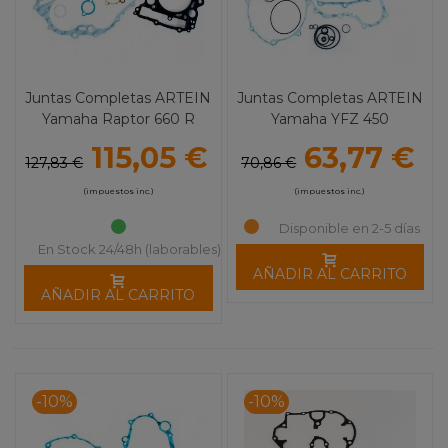
Juntas Completas ARTEIN
Juntas Completas ARTEIN
Yamaha Raptor 660 R
Yamaha YFZ 450
115,05 €
63,77 €
127,83 €
70,86 €
(impuestos inc.)
(impuestos inc.)
Disponible en 2-5 días
En Stock 24/48h (laborables)
AÑADIR AL CARRITO
AÑADIR AL CARRITO
-10%
-10%