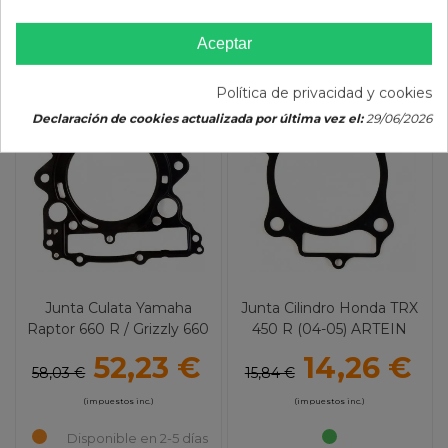
AÑADIR AL CARRITO
Aceptar
Política de privacidad y cookies
-10%
-10%
Declaración de cookies actualizada por última vez el:
29/06/2026
Junta Culata Yamaha
Junta Cilindro Honda TRX
Raptor 660 R / Grizzly 660
450 R (04-05) ARTEIN
(02-08) ARTEIN
52,23 €
14,26 €
58,03 €
15,84 €
(impuestos inc.)
(impuestos inc.)
Disponible en 2-5 días