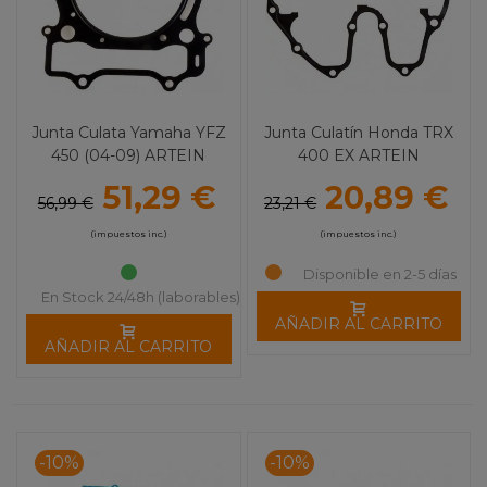
Junta Culata Yamaha YFZ
Junta Culatín Honda TRX
450 (04-09) ARTEIN
400 EX ARTEIN
51,29 €
20,89 €
56,99 €
23,21 €
(impuestos inc.)
(impuestos inc.)
Disponible en 2-5 días
En Stock 24/48h (laborables)
AÑADIR AL CARRITO
AÑADIR AL CARRITO
-10%
-10%