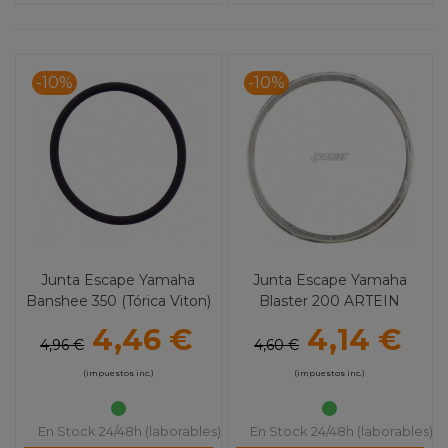
-10%
-10%
Junta Escape Yamaha
Junta Escape Yamaha
Banshee 350 (Tórica Viton)
Blaster 200 ARTEIN
ARTEIN
4,46 €
4,14 €
4,96 €
4,60 €
(impuestos inc.)
(impuestos inc.)
En Stock 24/48h (laborables)
En Stock 24/48h (laborables)