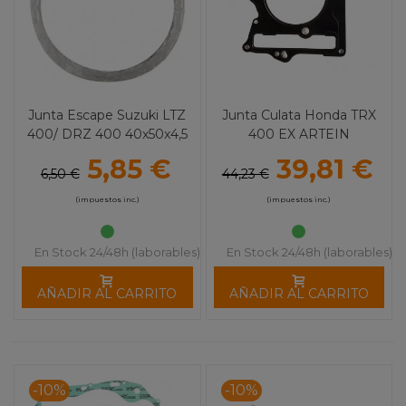
Junta Escape Suzuki LTZ
Junta Culata Honda TRX
400/ DRZ 400 40x50x4,5
400 EX ARTEIN
5,85 €
39,81 €
6,50 €
44,23 €
(impuestos inc.)
(impuestos inc.)
En Stock 24/48h (laborables)
En Stock 24/48h (laborables)
AÑADIR AL CARRITO
AÑADIR AL CARRITO
-10%
-10%