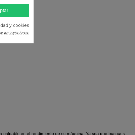
ptar
cidad y cookies
z el:
29/06/2026
ra palpable en el rendimiento de su máquina.
Ya sea que busques