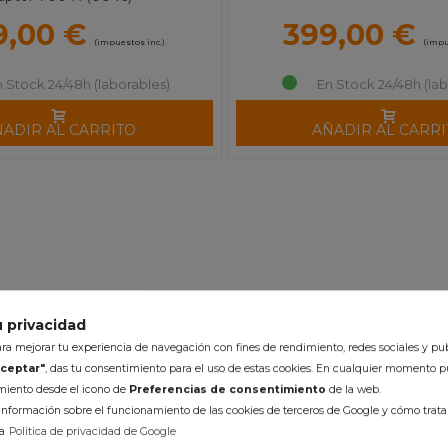
9,00 €
399,00 €
(impuestos inc.)
(impu
n Stock 24/48h (laborables)
En Stock 24/48h (lab
ÑADIR AL CARRITO
AÑADIR AL CARRI
 privacidad
a mejorar tu experiencia de navegación con fines de rendimiento, redes sociales y pub
ceptar"
, das tu consentimiento para el uso de estas cookies. En cualquier momento p
imiento desde el icono de
Preferencias de consentimiento
de la web.
nformación sobre el funcionamiento de las cookies de terceros de Google y cómo tratan
a
Política de privacidad de Google