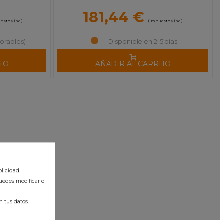
181,44 €
estos inc.)
(impuestos inc.)
orables)
Disponible en 2-5 días
TO
AÑADIR AL CARRITO
licidad.
uedes modificar o
 tus datos,