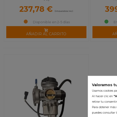
237,78 €
39
(impuestos inc.)
Disponible en 2-5 días
E
AÑADIR AL CARRITO
A
Valoramos tu
Usamos cookies par
Al hacer clic en
"A
retirar tu consent
Para obtener más i
puedes consultar l