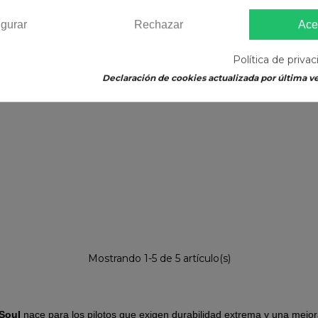
igurar
Rechazar
Ace
Política de priva
Declaración de cookies actualizada por última ve
Mostrando 1-5 de 5 artículo(s)
tSoul
nace para los pilotos que exigen durabilidad extrema y una mejo