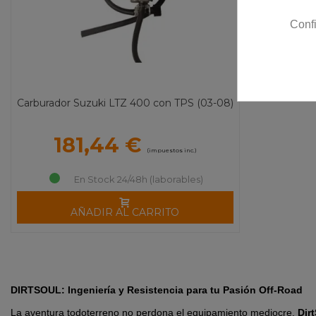
Conf
Carburador Suzuki LTZ 400 con TPS (03-08)
181,44 €
(impuestos inc.)
En Stock 24/48h (laborables)
AÑADIR AL CARRITO
DIRTSOUL: Ingeniería y Resistencia para tu Pasión Off-Road
La aventura todoterreno no perdona el equipamiento mediocre.
Dir