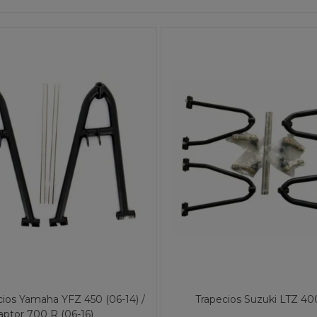
cios Yamaha YFZ 450 (06-14) /
Trapecios Suzuki LTZ 4
aptor 700 R (06-16)