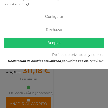
privacidad de Google
-25%
Configurar
Rechazar
Aceptar
Política de privacidad y cookies
Centralita CDI DYNATEK
Declaración de cookies actualizada por última vez el:
29/06/2026
Honda TRX 650 Rincon 1
Curva (En Paralelo)
311,18 €
414,90 €
(impuestos inc.)
En Stock 24/48h (laborables)
AÑADIR AL CARRITO