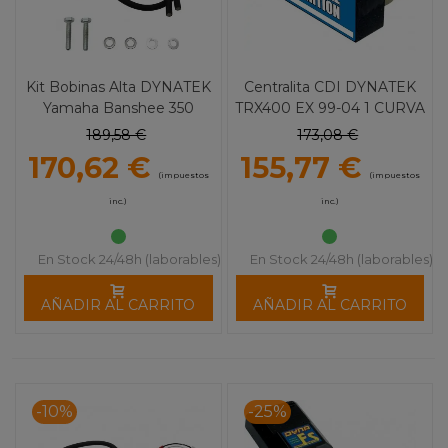
Kit Bobinas Alta DYNATEK
Centralita CDI DYNATEK
Yamaha Banshee 350
TRX400 EX 99-04 1 CURVA
189,58 €
173,08 €
170,62 €
155,77 €
(impuestos
(impuestos
inc.)
inc.)
En Stock 24/48h (laborables)
En Stock 24/48h (laborables)
AÑADIR AL CARRITO
AÑADIR AL CARRITO
-10%
-25%