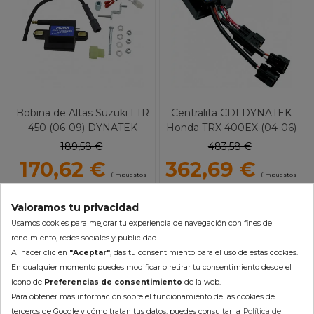
Bobina de Altas Suzuki LTR
Centralita CDI DYNATEK
450 (06-09) DYNATEK
Honda TRX 400EX (04-06)
4 Curvas
189,58 €
483,58 €
170,62 €
362,69 €
(impuestos
(impuestos
inc.)
inc.)
Valoramos tu privacidad
Usamos cookies para mejorar tu experiencia de navegación con fines de
En Stock 24/48h (laborables)
En Stock 24/48h (laborables)
rendimiento, redes sociales y publicidad.
Al hacer clic en
"Aceptar"
, das tu consentimiento para el uso de estas cookies.
AÑADIR AL CARRITO
AÑADIR AL CARRITO
En cualquier momento puedes modificar o retirar tu consentimiento desde el
icono de
Preferencias de consentimiento
de la web.
Para obtener más información sobre el funcionamiento de las cookies de
terceros de Google y cómo tratan tus datos, puedes consultar la
Política de