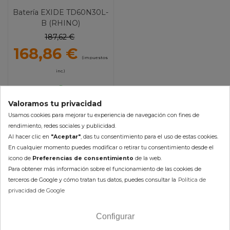
Batería EXIDE TD60N30L-
B (RHINO)
187,62 €
168,86 €
(impuestos
inc.)
En Stock 24/48h (laborables)
Valoramos tu privacidad
Usamos cookies para mejorar tu experiencia de navegación con fines de
AÑADIR AL CARRITO
rendimiento, redes sociales y publicidad.
Al hacer clic en
"Aceptar"
, das tu consentimiento para el uso de estas cookies.
En cualquier momento puedes modificar o retirar tu consentimiento desde el
Mostrando 1-1 de 1 artículo(s)
icono de
Preferencias de consentimiento
de la web.
Para obtener más información sobre el funcionamiento de las cookies de
terceros de Google y cómo tratan tus datos, puedes consultar la
Política de
privacidad de Google
NEWSLETTER
Configurar
Apúntate y recibe 10% en tu