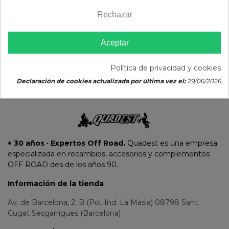
primer pedido
Rechazar
(He leido el
consentimiento de suscripción)
Aceptar
Política de privacidad y cookies
Declaración de cookies actualizada por última vez el:
29/06/2026
SÍGUENOS
+ 30 años · Expertos Off Road.
Quadest es una empresa
especializada en recambios, accesorios y complementos
OFF ROAD des de los años 90.
Información de la tienda
Av. de Barcelona, 2, B (Pol. Ind. La Masia) 08798 Sant
Cugat Sesgarrigues (Barcelona)