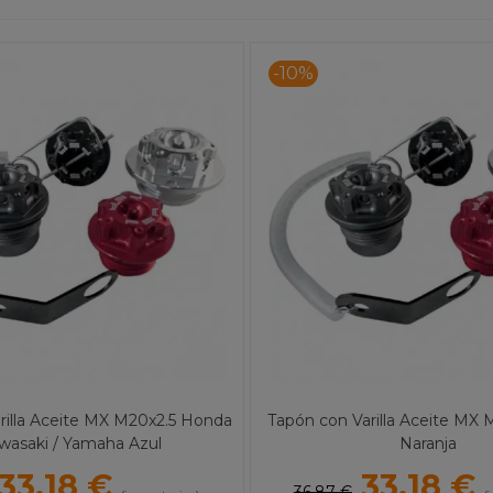
-10%
rilla Aceite MX M20x2.5 Honda
Tapón con Varilla Aceite MX
awasaki / Yamaha Azul
Naranja
33,18 €
33,18 €
36,87 €