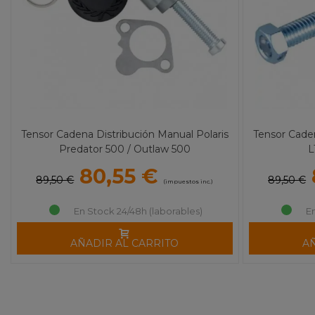
Tensor Cadena Distribución Manual Polaris
Tensor Cade
Predator 500 / Outlaw 500
L
80,55 €
89,50 €
89,50 €
(impuestos inc.)
En Stock 24/48h (laborables)
E
AÑADIR AL CARRITO
A