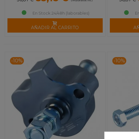
(impuestos inc.)
En Stock 24/48h (laborables)
E
AÑADIR AL CARRITO
A
-10%
-10%