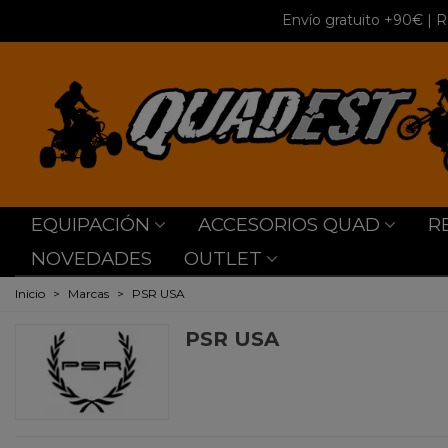
Envío gratuito +90€
| R
EQUIPACIÓN
ACCESORIOS QUAD
R
NOVEDADES
OUTLET
Inicio
>
Marcas
>
PSR USA
PSR USA