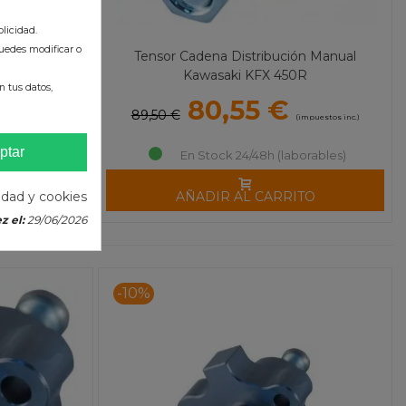
licidad.
uedes modificar o
Manual Honda
Tensor Cadena Distribución Manual
)
Kawasaki KFX 450R
 tus datos,
80,55 €
89,50 €
(impuestos inc.)
(impuestos inc.)
ptar
 días
En Stock 24/48h (laborables)
TO
AÑADIR AL CARRITO
cidad y cookies
z el:
29/06/2026
-10%