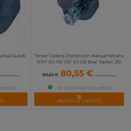
anual Suzuki
Tensor Cadena Distribución Manual Yamaha
WRF (01-06) YZF (01-05) Bear Tracker 250
80,55 €
89,50 €
(impuestos inc.)
(impuestos inc.)
orables)
En Stock 24/48h (laborables)
TO
AÑADIR AL CARRITO