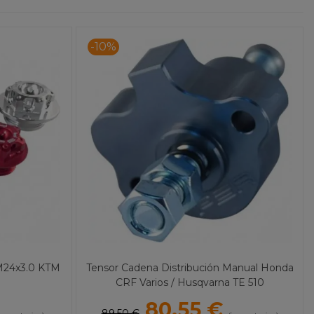
-10%
 M24x3.0 KTM
Tensor Cadena Distribución Manual Honda
CRF Varios / Husqvarna TE 510
80,55 €
89,50 €