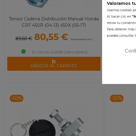
Valoramos tu
Usamos cookies par
Al hacer clic en
"A
Tensor Cadena Distribución Manual Honda
Tensor Cade
retirar tu consent
CRF 450R (04-13) 450X (05-17)
TRX 450
Para obtener más i
80,55 €
puedes consultar l
89,50 €
89,50 €
(impuestos inc.)
Conf
En Stock 24/48h (laborables)
AÑADIR AL CARRITO
A
-10%
-10%