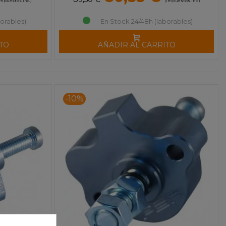
impuestos inc.)
(impuestos inc.)
orables)
En Stock 24/48h (laborables)
TO
AÑADIR AL CARRITO
-10%