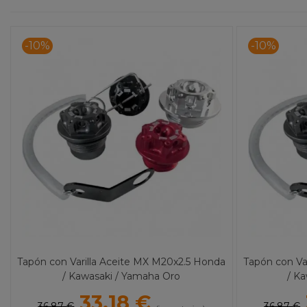
-10%
-10%
Tapón con Varilla Aceite MX M20x2.5 Honda
Tapón con Va
/ Kawasaki / Yamaha Oro
/ K
33,18 €
36,87 €
36,87 €