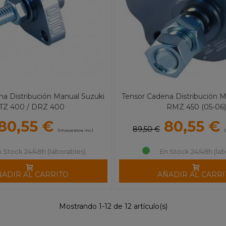
na Distribución Manual Suzuki
Tensor Cadena Distribución M
TZ 400 / DRZ 400
RMZ 450 (05-06)
80,55 €
80,55 €
89,50 €
(impuestos inc.)
n Stock 24/48h (laborables)
En Stock 24/48h (lab
ÑADIR AL CARRITO
AÑADIR AL CARRI
Mostrando 1-12 de 12 artículo(s)