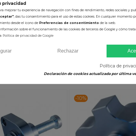
 privacidad
a mejorar tu experiencia de navegación con fines de rendimiento, redes sociales y pub
ceptar"
, das tu consentimiento para el uso de estas cookies. En cualquier momento p
na Distribución Manual Honda
Tensor Cadena Distribución 
imiento desde el icono de
Preferencias de consentimiento
de la web.
R (04-05) TRX 680 Rincon
TRX 450R (06-09
nformación sobre el funcionamiento de las cookies de terceros de Google y cómo tratan
80,55 €
80,55 €
a
Política de privacidad de Google
89,50 €
(impuestos inc.)
igurar
Rechazar
Ace
Disponible en 2-5 días
Disponible en 2-5
ÑADIR AL CARRITO
AÑADIR AL CARRI
Política de priva
Declaración de cookies actualizada por última ve
-10%