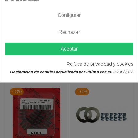
45,69 €
16,59 €
60,92 €
18,43 €
Configurar
(impuestos inc.)
(impuestos inc.)
Rechazar
Aceptar
Política de privacidad y cookies
AÑADIR AL CARRITO
AÑADIR AL CARRITO
Declaración de cookies actualizada por última vez el:
29/06/2026
-10%
-10%