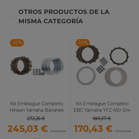
OTROS PRODUCTOS DE LA
MISMA CATEGORÍA
-10%
-10%
Kit Embrague Completo
Kit Embrague Completo
Hinson Yamaha Banshee
EBC Yamaha YFZ 450 (04-
350
06) DRC
272,25 €
189,37 €
245,03 €
170,43 €
(impuestos
(impuestos