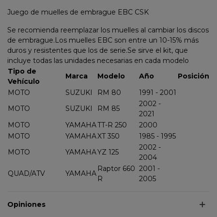
Juego de muelles de embrague EBC CSK
Se recomienda reemplazar los muelles al cambiar los discos
de embrague.Los muelles EBC son entre un 10-15% más
duros y resistentes que los de serie.Se sirve el kit, que
incluye todas las unidades necesarias en cada modelo
Tipo de
Marca
Modelo
Año
Posición
Vehículo
MOTO
SUZUKI
RM 80
1991 - 2001
2002 -
MOTO
SUZUKI
RM 85
2021
MOTO
YAMAHA
TT-R 250
2000
MOTO
YAMAHA
XT 350
1985 - 1995
2002 -
MOTO
YAMAHA
YZ 125
2004
Raptor 660
2001 -
QUAD/ATV
YAMAHA
R
2005
Opiniones