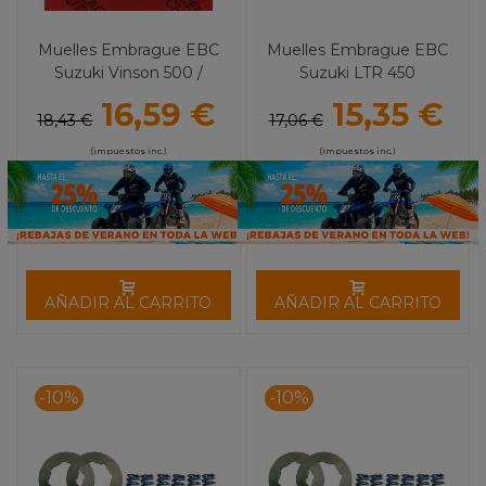
Muelles Embrague EBC
Muelles Embrague EBC
Suzuki Vinson 500 /
Suzuki LTR 450
Kawasaki KX 250 (80-08)
16,59 €
15,35 €
18,43 €
17,06 €
(impuestos inc.)
(impuestos inc.)
AÑADIR AL CARRITO
AÑADIR AL CARRITO
-10%
-10%