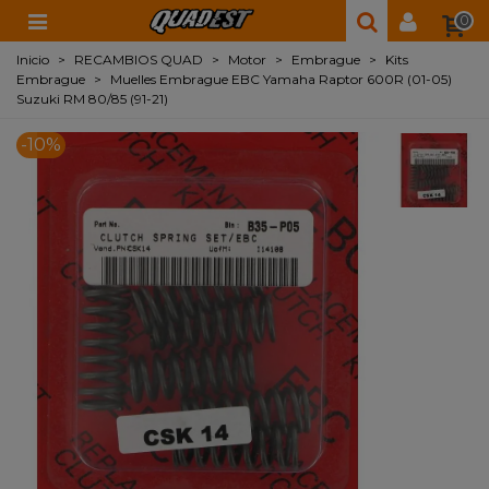
0
Inicio
>
RECAMBIOS QUAD
>
Motor
>
Embrague
>
Kits
Embrague
>
Muelles Embrague EBC Yamaha Raptor 600R (01-05)
Suzuki RM 80/85 (91-21)
-10%