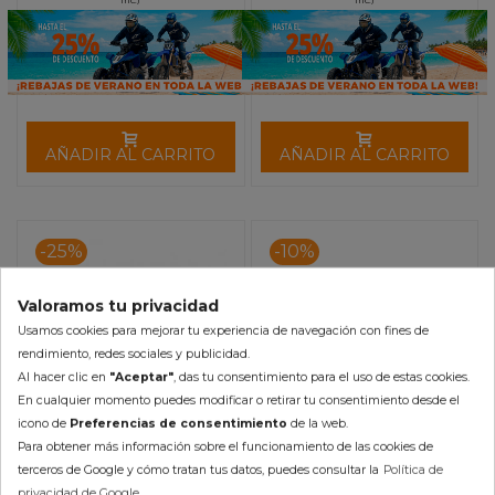
inc.)
inc.)
AÑADIR AL CARRITO
AÑADIR AL CARRITO
-25%
-10%
Valoramos tu privacidad
Usamos cookies para mejorar tu experiencia de navegación con fines de
rendimiento, redes sociales y publicidad.
Al hacer clic en
"Aceptar"
, das tu consentimiento para el uso de estas cookies.
En cualquier momento puedes modificar o retirar tu consentimiento desde el
icono de
Preferencias de consentimiento
de la web.
Para obtener más información sobre el funcionamiento de las cookies de
Discos de Embrague EBC
Muelles Embrague EBC
terceros de Google y cómo tratan tus datos, puedes consultar la
Política de
Kawasaki KLF 300 Bayou
Suzuki LTZ 400 / DRZ 400
privacidad de Google