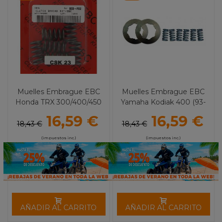
Muelles Embrague EBC
Muelles Embrague EBC
Honda TRX 300/400/450
Yamaha Kodiak 400 (93-
Fourtrax / CR 80 (83-95)
00) YZ 250 (00-01)
16,59 €
16,59 €
18,43 €
18,43 €
(impuestos inc.)
(impuestos inc.)
AÑADIR AL CARRITO
AÑADIR AL CARRITO