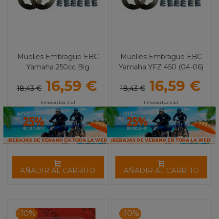
Muelles Embrague EBC
Muelles Embrague EBC
Yamaha 250cc Big
Yamaha YFZ 450 (04-06)
Bear/Bruin/Bear Tracker
16,59 €
16,59 €
18,43 €
18,43 €
(impuestos inc.)
(impuestos inc.)
AÑADIR AL CARRITO
AÑADIR AL CARRITO
-10%
-10%