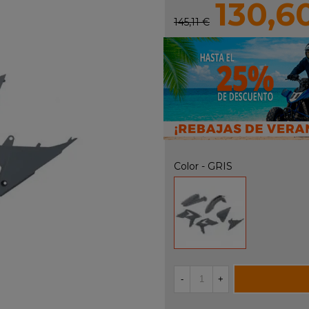
130,6
145,11 €
Color
-
GRIS
GRIS
-
+