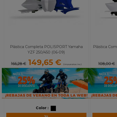
Plástica Completa POLISPORT Yamaha
Plástica Co
YZF 250/450 (06-09)
149,65 €
166,28 €
108,00 €
(impuestos inc.)
Color :