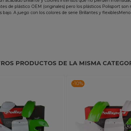
on un acabado brillante y colores intensos que no pierden intens
 de plástico OEM (originales) pero los plásticos Polisport son 
. A juego con los colores de serie Brillantes y flexiblesMenos s
ROS PRODUCTOS DE LA MISMA CATEGO
-10%