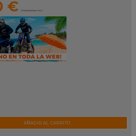
0 €
(impuestos inc.)
AÑADIR AL CARRITO