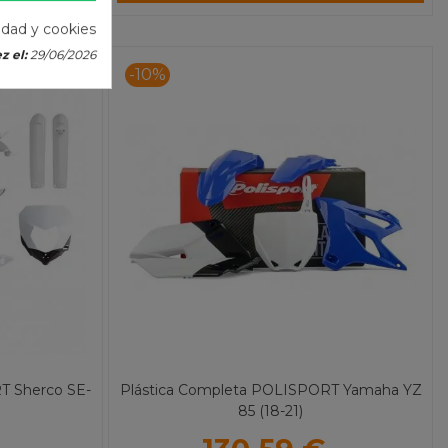
cidad y cookies
z el:
29/06/2026
-10%
T Sherco SE-
Plástica Completa POLISPORT Yamaha YZ
85 (18-21)