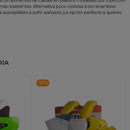
idad.Componentes de calidad en plástico moldeado por inyección
más resistentes. Alternativa poco costosa a los recambios
usceptibles a sufrir arañazos ¡La opción perfecta si quieres
RÍA
-10%