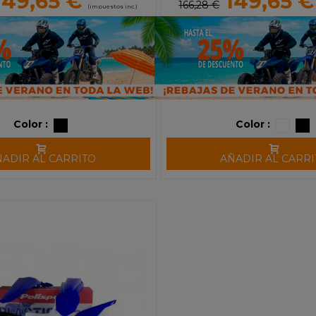
149,65 €
149,65 €
166,28 €
(impuestos inc.)
Color :
Color :
ÑADIR AL CARRITO
AÑADIR AL CARRI