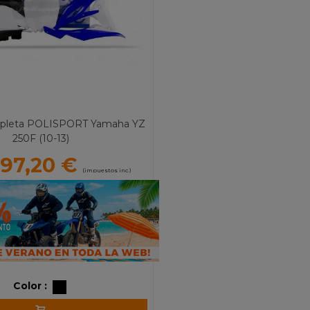
mpleta POLISPORT Yamaha YZ
250F (10-13)
97,20 €
(impuestos inc.)
Color :