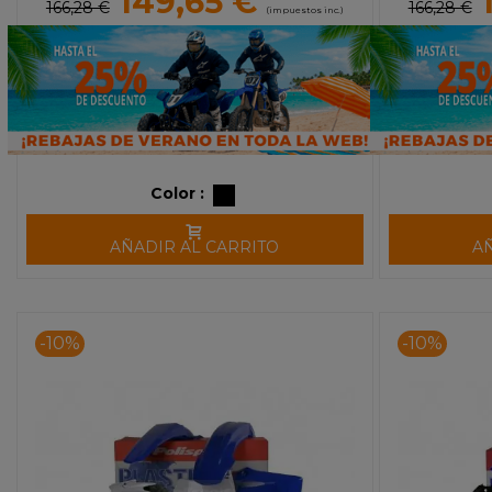
149,65 €
166,28 €
166,28 €
(impuestos inc.)
Color :
AÑADIR AL CARRITO
A
-10%
-10%