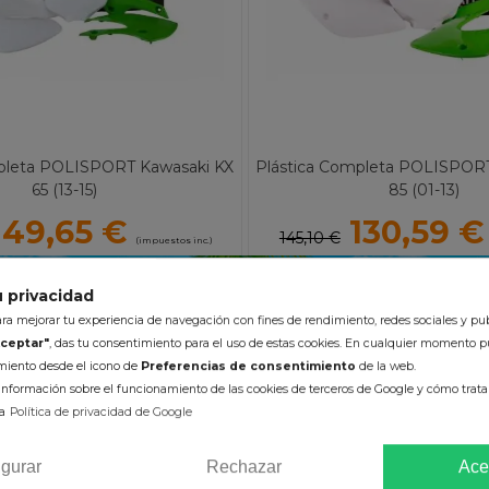
pleta POLISPORT Kawasaki KX
Plástica Completa POLISPOR
65 (13-15)
85 (01-13)
149,65 €
130,59 €
145,10 €
(impuestos inc.)
 privacidad
a mejorar tu experiencia de navegación con fines de rendimiento, redes sociales y pub
ceptar"
, das tu consentimiento para el uso de estas cookies. En cualquier momento p
imiento desde el icono de
Preferencias de consentimiento
de la web.
nformación sobre el funcionamiento de las cookies de terceros de Google y cómo tratan
a
Política de privacidad de Google
Color :
Color :
igurar
Rechazar
Ace
ÑADIR AL CARRITO
AÑADIR AL CARRI