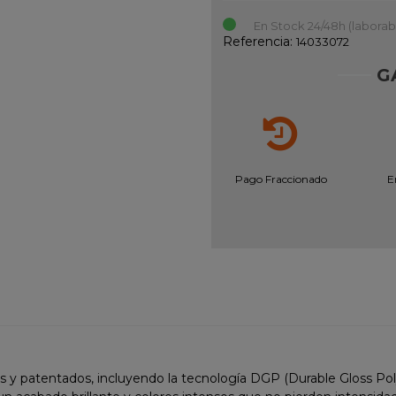
En Stock 24/48h (laborab
Referencia:
14033072
G
Pago Fraccionado
E
 patentados, incluyendo la tecnología DGP (Durable Gloss Polyp