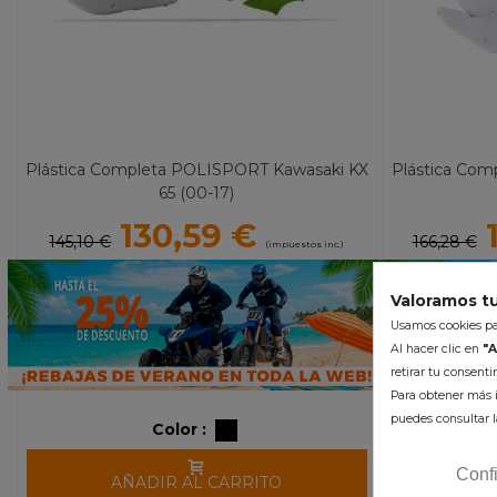
Plástica Completa POLISPORT Kawasaki KX
Plástica Com
65 (00-17)
130,59 €
145,10 €
166,28 €
(impuestos inc.)
Valoramos tu
Usamos cookies par
Al hacer clic en
"A
retirar tu consent
Para obtener más i
puedes consultar l
Color :
Conf
AÑADIR AL CARRITO
A