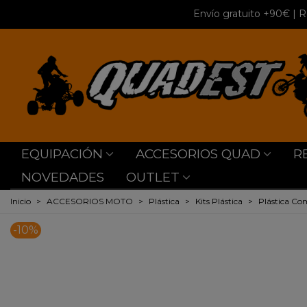
Envío gratuito +90€
| R
EQUIPACIÓN
ACCESORIOS QUAD
R
NOVEDADES
OUTLET
Inicio
>
ACCESORIOS MOTO
>
Plástica
>
Kits Plástica
>
Plástica Co
-10%