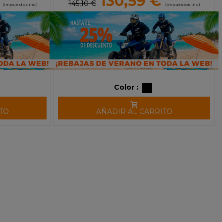
130,59 €
145,10 €
(impuestos inc.)
(impuestos inc.)
Color :
TO
AÑADIR AL CARRITO