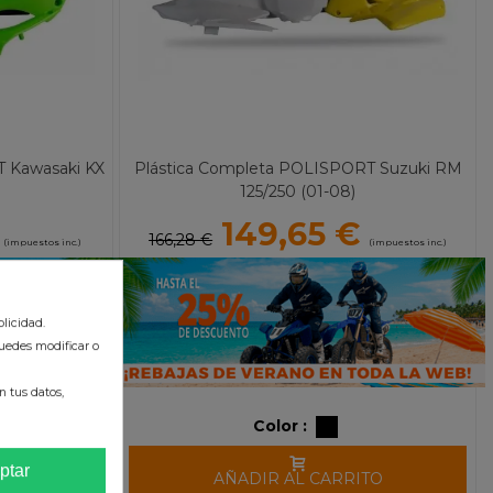
T Kawasaki KX
Plástica Completa POLISPORT Suzuki RM
125/250 (01-08)
149,65 €
166,28 €
(impuestos inc.)
(impuestos inc.)
licidad.
uedes modificar o
 tus datos,
Color :
ptar
TO
AÑADIR AL CARRITO