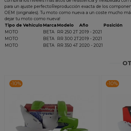
combina los niveles más altos de resistencia y flexibilidad c
para un ajuste perfectoReproducción exacta de los componentes
OEM (originales). Tu moto como nueva a un coste mucho más bajo
dejar tu moto como nueva!
Tipo de Vehículo
Marca
Modelo
Año
Posición
MOTO
BETA
RR 250 2T
2019 - 2021
MOTO
BETA
RR 300 2T
2019 - 2021
MOTO
BETA
RR 350 4T
2020 - 2021
OT
-10%
-10%