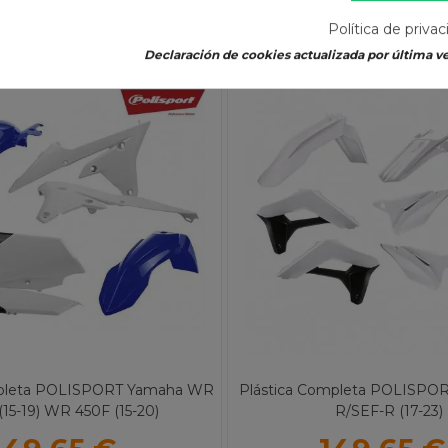
Política de priva
Declaración de cookies actualizada por última ve
-10%
mpleta POLISPORT Yamaha WR
Plástica Completa POLISPOR
(15-19) WR 450F (15-20)
R/SEF-R (17-23)