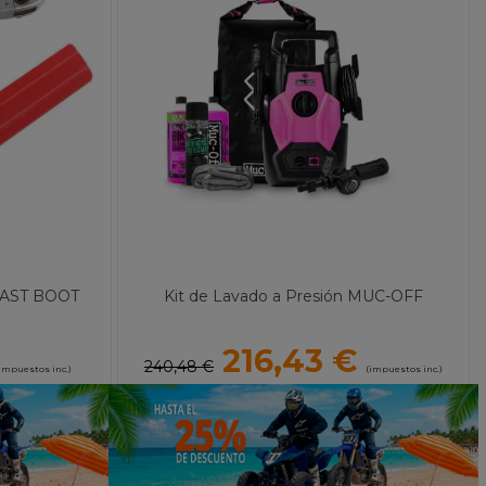
 FAST BOOT
Kit de Lavado a Presión MUC-OFF
216,43 €
240,48 €
impuestos inc.)
(impuestos inc.)