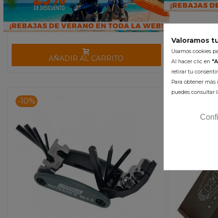
A
Valoramos tu
Usamos cookies par
AÑADIR AL CARRITO
Al hacer clic en
"A
retirar tu consent
Para obtener más i
puedes consultar l
-10%
Conf