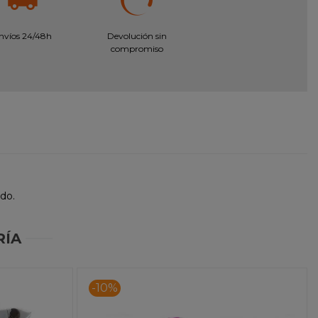
nvíos 24/48h
Devolución sin
compromiso
medo.
RÍA
-10%