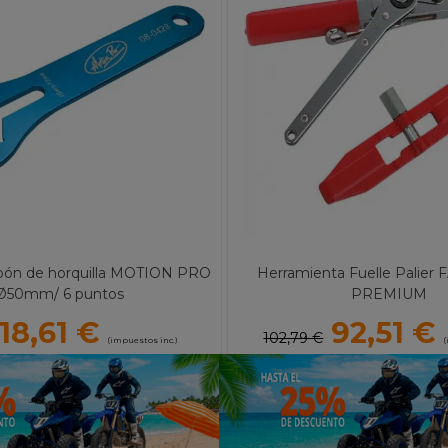
apón de horquilla MOTION PRO
Herramienta Fuelle Palier
Ø50mm/ 6 puntos
PREMIUM
18,61 €
92,51 €
102,79 €
(impuestos inc.)
(