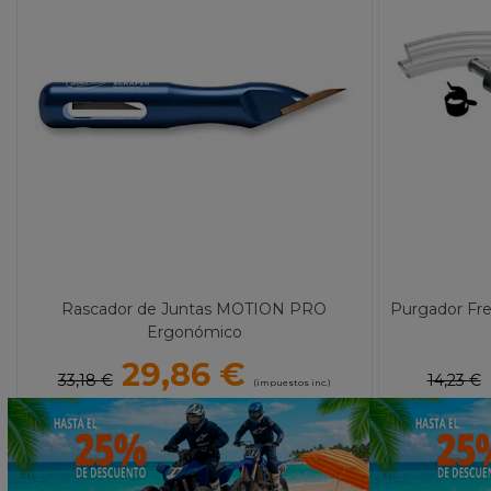
Rascador de Juntas MOTION PRO
Purgador Fr
Ergonómico
29,86 €
33,18 €
14,23 €
(impuestos inc.)