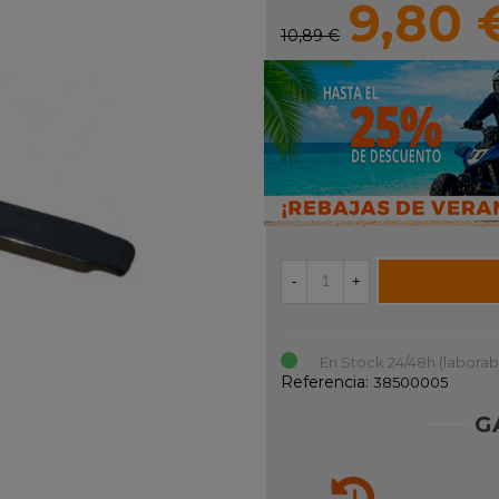
9,80 
10,89 €
-
+
En Stock 24/48h (laborab
Referencia:
38500005
G