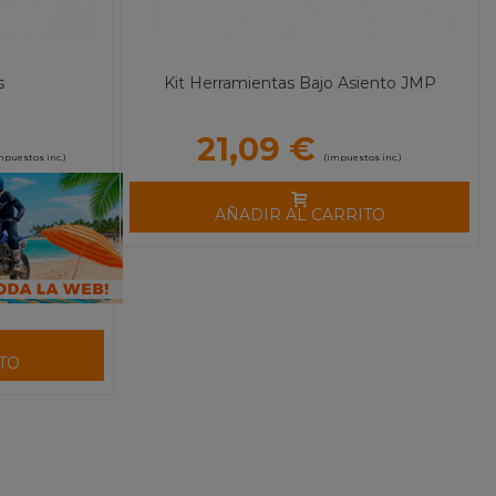
s
Kit Herramientas Bajo Asiento JMP
21,09 €
mpuestos inc.)
(impuestos inc.)
AÑADIR AL CARRITO
TO