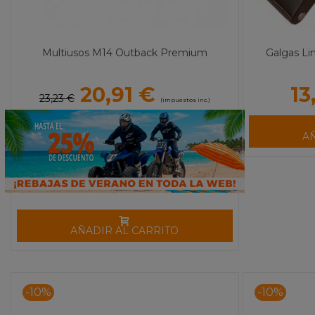
Multiusos M14 Outback Premium
Galgas Li
20,91 €
13
23,23 €
(impuestos inc.)
A
AÑADIR AL CARRITO
-10%
-10%