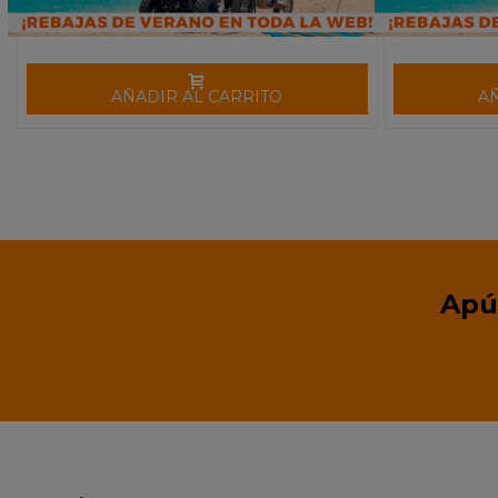
AÑADIR AL CARRITO
A
Apú