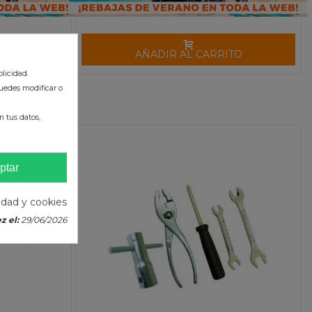
TO
AÑADIR AL CARRITO
licidad.
uedes modificar o
 tus datos,
ptar
cidad y cookies
z el:
29/06/2026