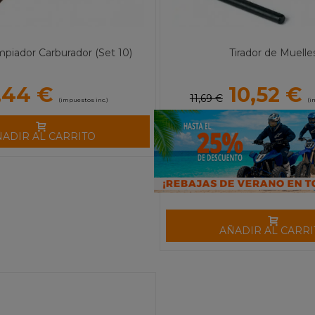
mpiador Carburador (Set 10)
Tirador de Muelle
,44 €
10,52 €
11,69 €
(impuestos inc.)
(i
ÑADIR AL CARRITO
AÑADIR AL CARRI