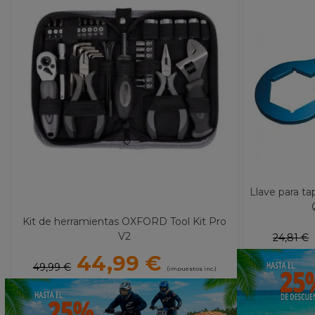
Llave para t
Kit de herramientas OXFORD Tool Kit Pro
V2
24,81 €
44,99 €
49,99 €
(impuestos inc.)