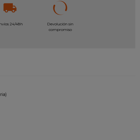
nvíos 24/48h
Devolución sin
compromiso
aria)