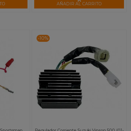
TO
AÑADIR AL CARRITO
-10%
s Sportsman
Regulador Corriente Suzuki Vinson 500 (01-