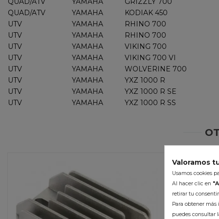
QUAD/ATV
YAMAHA
GRIZZLY 700
QUAD/ATV
YAMAHA
KODIAK 450
UTV
YAMAHA
RHINO 700
UTV
YAMAHA
RHINO 700
UTV
YAMAHA
VIKING 700
UTV
YAMAHA
VIKING 700 VI
UTV
YAMAHA
WOLVERINE 700
UTV
YAMAHA
YXZ 1000 R
UTV
YAMAHA
YXZ 1000 R SE
UTV
YAMAHA
YXZ 1000 R SS
OT
Valoramos tu
-10%
Usamos cookies par
Al hacer clic en
"A
retirar tu consent
Para obtener más i
puedes consultar l