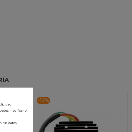
RÍA
-10%
licidad.
uedes modificar o
 tus datos,