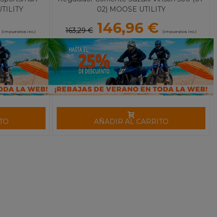
TILITY
02) MOOSE UTILITY
146,96 €
163,29 €
(impuestos inc.)
(impuestos inc.)
TO
AÑADIR AL CARRITO