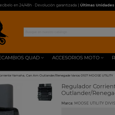
ecíbelo en 24/48h · Devolución garantizada
|
Últimas Unidades 
ECAMBIOS QUAD
ACCESORIOS MOTO
orriente Yamaha, Can Am Outlander/Renegade Varios 0107 MOOSE UTILITY
Regulador Corrie
Outlander/Renega
Marca:
MOOSE UTILITY DIVI