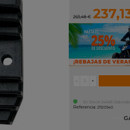
237,1
263,48 €
-
+
En Stock 24/48h (laborab
Referencia:
21120540
G