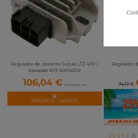
Conf
Regulador de corriente Suzuki LTZ 400 /
Regulador d
Kawasaki KFX 400/450R
106,04 €
74,17 €
(impuestos inc.)
AÑADIR AL CARRITO
(1)