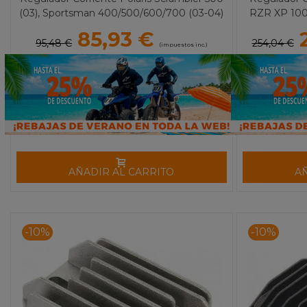
(03), Sportsman 400/500/600/700 (03-04)
RZR XP 100
RICK'S
85,93 €
95,48 €
254,04 €
(impuestos inc.)
AÑADIR AL CARRITO
A
-10%
-10%