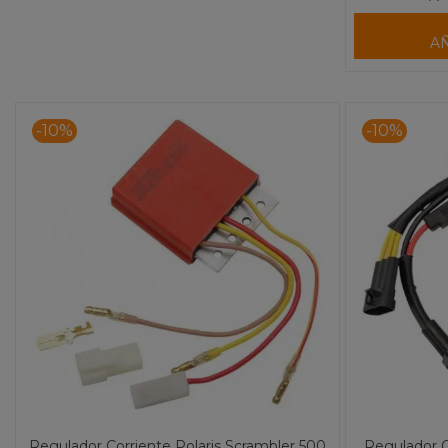
A
-10%
-10%
Regulador Corriente Polaris Scrambler 500
Regulador C