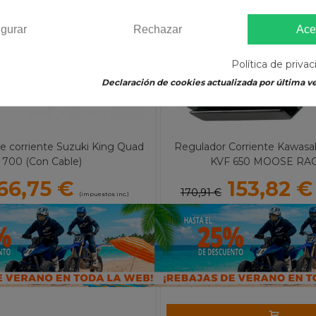
igurar
Rechazar
Ace
Política de priva
Declaración de cookies actualizada por última ve
e corriente Suzuki King Quad
Regulador Corriente Kawasa
700 (Con Cable)
KVF 650 MOOSE RA
66,75 €
153,82 €
170,91 €
(impuestos inc.)