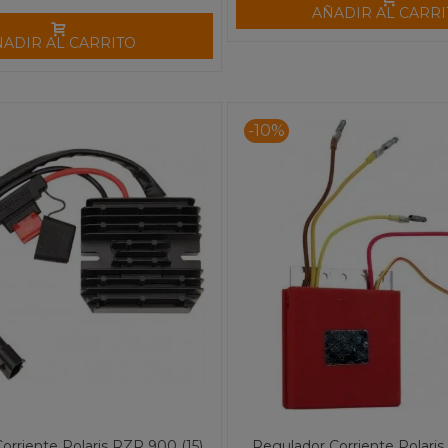
AÑADIR AL CARRI
ÑADIR AL CARRITO
-10%
orriente Polaris RZR 900 (15)
Regulador Corriente Polari