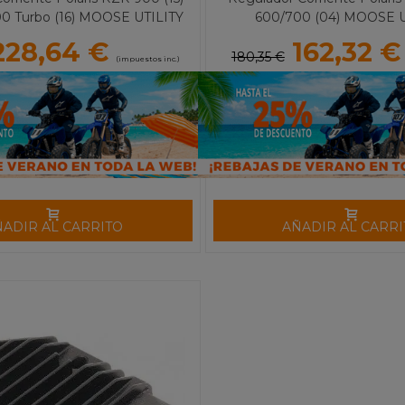
0 Turbo (16) MOOSE UTILITY
600/700 (04) MOOSE U
228,64 €
162,32 €
180,35 €
(impuestos inc.)
ÑADIR AL CARRITO
AÑADIR AL CARRI