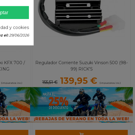
ptar
cidad y cookies
z el:
29/06/2026
ki KFX 700 /
Regulador Corriente Suzuki Vinson 500 (98-
CING
99) RICK'S
139,95 €
155,51 €
(impuestos inc.)
(impuestos inc.)