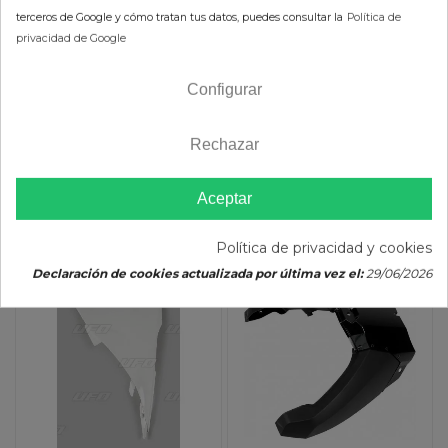
43,80 €
44,87 €
terceros de Google y cómo tratan tus datos, puedes consultar la
Política de
(impuestos inc.)
(impuestos inc.)
privacidad de Google
Configurar
Rechazar
Color :
Color :
Aceptar
AÑADIR AL CARRITO
AÑADIR AL CARRITO
Política de privacidad y cookies
Declaración de cookies actualizada por última vez el:
29/06/2026
-10%
-10%