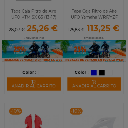
Tapa Caja Filtro de Aire
Tapa Caja Filtro de Aire
UFO KTM SX 85 (13-17)
UFO Yamaha WRF/YZF
(14-18)
25,26 €
113,25 €
28,07 €
125,83 €
(impuestos inc.)
(impuestos inc.)
Color :
Color :
AÑADIR AL CARRITO
AÑADIR AL CARRITO
-10%
-10%