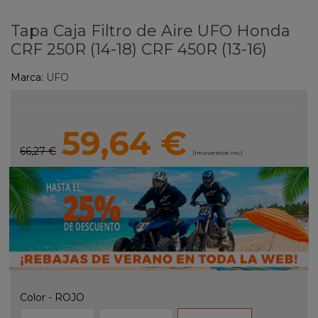
Tapa Caja Filtro de Aire UFO Honda
CRF 250R (14-18) CRF 450R (13-16)
Marca:
UFO
59,64 €
66,27 €
(impuestos inc.)
Color
-
ROJO
NEGRO
BLANCO
ROJO