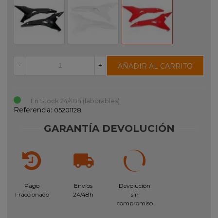
AÑADIR AL CARRITO
-
+
En Stock 24/48h (laborables)
Referencia:
05201128
GARANTÍA DEVOLUCIÓN
Pago
Envíos
Devolución
Fraccionado
24/48h
sin
compromiso