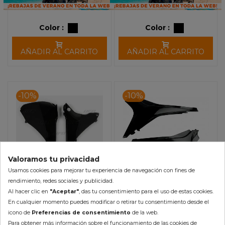
Color :
Color :
AÑADIR AL CARRITO
AÑADIR AL CARRITO
-10%
-10%
Valoramos tu privacidad
Usamos cookies para mejorar tu experiencia de navegación con fines de
rendimiento, redes sociales y publicidad.
Al hacer clic en
"Aceptar"
, das tu consentimiento para el uso de estas cookies.
Tapa Caja Filtro de Aire
Tapa Caja Filtro de Aire
En cualquier momento puedes modificar o retirar tu consentimiento desde el
UFO KTM EXC (14-16)
UFO Honda CRF 250R (10-
icono de
Preferencias de consentimiento
de la web.
13) CRF 450R (11-12)
39,42 €
40,38 €
Para obtener más información sobre el funcionamiento de las cookies de