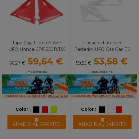
Tapa Caja Filtro de Aire
Plásticos Laterales
UFO Honda CRF 250R/RX
Radiador UFO Gas Gas EC
(18-21) CRF 450R/RX (17-
250/300 (21)
59,64 €
53,58 €
20)
66,27 €
59,53 €
(impuestos inc.)
(impuestos inc.)
Color :
Color :
AÑADIR AL CARRITO
AÑADIR AL CARRITO