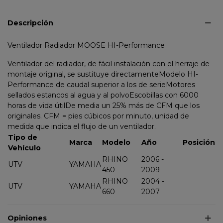
Descripción
Ventilador Radiador MOOSE HI-Performance
Ventilador del radiador, de fácil instalación con el herraje de
montaje original, se sustituye directamenteModelo HI-
Performance de caudal superior a los de serieMotores
sellados estancos al agua y al polvoEscobillas con 6000
horas de vida útilDe media un 25% más de CFM que los
originales. CFM = pies cúbicos por minuto, unidad de
medida que indica el flujo de un ventilador.
Tipo de
Marca
Modelo
Año
Posición
Vehículo
RHINO
2006 -
UTV
YAMAHA
450
2009
RHINO
2004 -
UTV
YAMAHA
660
2007
Opiniones