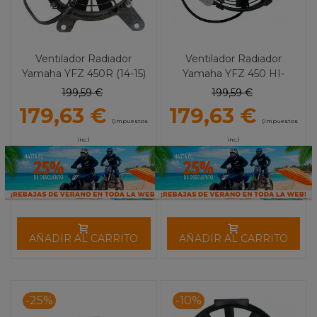
Ventilador Radiador
Ventilador Radiador
Yamaha YFZ 450R (14-15)
Yamaha YFZ 450 HI-
HI-Performance MOOSE
Performance MOOSE
199,59 €
199,59 €
UTILITY
UTILITY
179,63 €
179,63 €
(impuestos
(impuestos
inc.)
inc.)
AÑADIR AL CARRITO
AÑADIR AL CARRITO
-25%
-10%