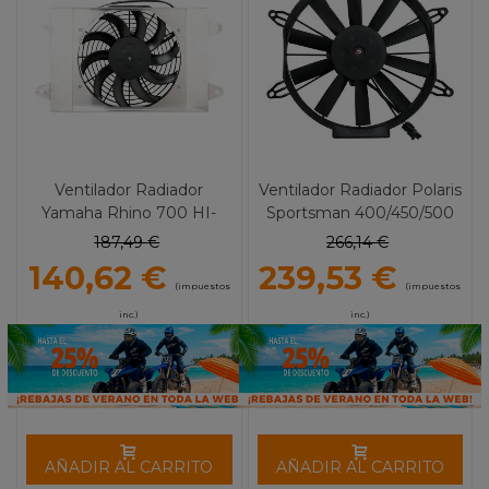
Ventilador Radiador
Ventilador Radiador Polaris
Yamaha Rhino 700 HI-
Sportsman 400/450/500
Performance MOOSE
(04-11) MOOSE UTILITY
187,49 €
266,14 €
UTILITY
140,62 €
239,53 €
(impuestos
(impuestos
inc.)
inc.)
AÑADIR AL CARRITO
AÑADIR AL CARRITO