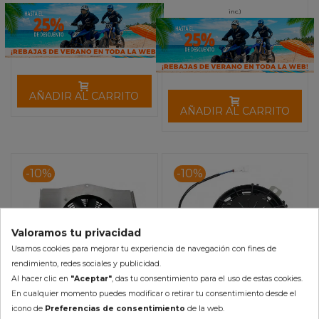
inc.)
AÑADIR AL CARRITO
AÑADIR AL CARRITO
-10%
-10%
Valoramos tu privacidad
Usamos cookies para mejorar tu experiencia de navegación con fines de
rendimiento, redes sociales y publicidad.
Al hacer clic en
"Aceptar"
, das tu consentimiento para el uso de estas cookies.
En cualquier momento puedes modificar o retirar tu consentimiento desde el
icono de
Preferencias de consentimiento
de la web.
Ventilador Radiador Honda
Ventilador Radiador