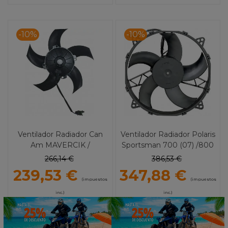
-10%
-10%
Ventilador Radiador Can
Ventilador Radiador Polaris
Am MAVERCIK /
Sportsman 700 (07) /800
Commander / Outlander /
(05-07) /RZR 800 (08-10)
266,14 €
386,53 €
Renegade (13-18) HI-
MOOSE UTILITY
239,53 €
347,88 €
Performance MOOSE
(impuestos
(impuestos
UTILITY
inc.)
inc.)