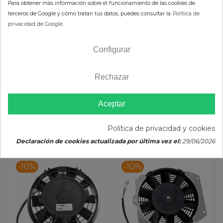
Para obtener más información sobre el funcionamiento de las cookies de
TRX 450R HI-Performance
Yamaha YFZ 450R (09-11)
terceros de Google y cómo tratan tus datos, puedes consultar la
Política de
MOOSE UTILITY
HI-Performance MOOSE
199,59 €
199,59 €
privacidad de Google
UTILITY
179,63 €
179,63 €
(impuestos
(impuestos
Configurar
inc.)
inc.)
Rechazar
Aceptar
AÑADIR AL CARRITO
AÑADIR AL CARRITO
Política de privacidad y cookies
Declaración de cookies actualizada por última vez el:
29/06/2026
-10%
-10%