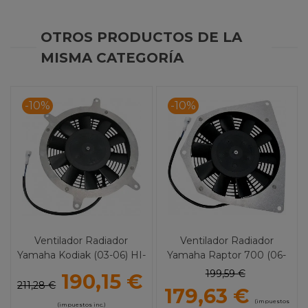
OTROS PRODUCTOS DE LA
MISMA CATEGORÍA
-10%
-10%
Ventilador Radiador
Ventilador Radiador
Yamaha Kodiak (03-06) HI-
Yamaha Raptor 700 (06-
Performance MOOSE
09) HI-Performance
199,59 €
190,15 €
UTILITY
MOOSE UTILITY
211,28 €
179,63 €
(impuestos
(impuestos inc.)