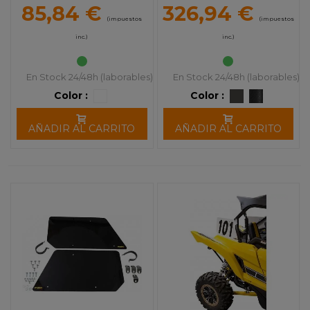
1000 Turbo
85,84 €
326,94 €
(impuestos
(impuestos
inc.)
inc.)
En Stock 24/48h (laborables)
En Stock 24/48h (laborables)
Color :
Color :
AÑADIR AL CARRITO
AÑADIR AL CARRITO