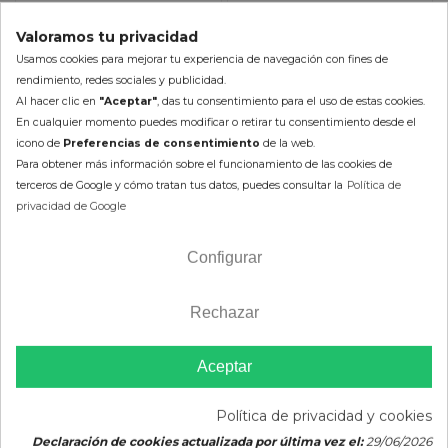
Valoramos tu privacidad
Usamos cookies para mejorar tu experiencia de navegación con fines de
rendimiento, redes sociales y publicidad.
Al hacer clic en
"Aceptar"
, das tu consentimiento para el uso de estas cookies.
En cualquier momento puedes modificar o retirar tu consentimiento desde el
icono de
Preferencias de consentimiento
de la web.
Para obtener más información sobre el funcionamiento de las cookies de
terceros de Google y cómo tratan tus datos, puedes consultar la
Política de
Frontal MAIER Yamaha
Deflectores MAIER Polaris
privacidad de Google
YXZ 1000 R
RZR 1000
178,15 €
185,70 €
Configurar
(impuestos
(impuestos
inc.)
inc.)
Rechazar
En Stock 24/48h (laborables)
En Stock 24/48h (laborables)
Aceptar
Color :
AÑADIR AL CARRITO
Política de privacidad y cookies
AÑADIR AL CARRITO
Declaración de cookies actualizada por última vez el:
29/06/2026