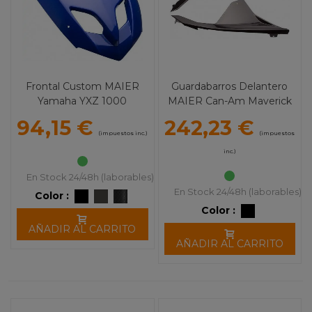
Frontal Custom MAIER
Guardabarros Delantero
Yamaha YXZ 1000
MAIER Can-Am Maverick
X3 / MAX X3 / X3 Turbo (17-
94,15 €
242,23 €
19)
(impuestos inc.)
(impuestos
inc.)
En Stock 24/48h (laborables)
En Stock 24/48h (laborables)
Color :
Color :
AÑADIR AL CARRITO
AÑADIR AL CARRITO