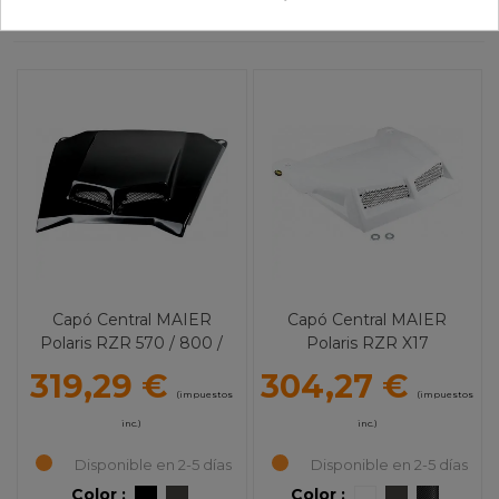
Capó Central MAIER
Capó Central MAIER
Polaris RZR 570 / 800 /
Polaris RZR X17
800 S
319,29 €
304,27 €
(impuestos
(impuestos
inc.)
inc.)
Disponible en 2-5 días
Disponible en 2-5 días
Color :
Color :