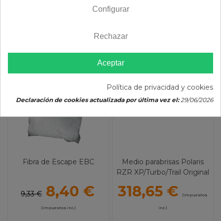
Configurar
Rechazar
-10%
Aceptar
Política de privacidad y cookies
Declaración de cookies actualizada por última vez el:
29/06/2026
Fibra de Escape EBC
Medio parabrisas Polaris
RZR XP/Turbo/Trail Original
8,40 €
318,65 €
9,33 €
(impuestos
(impuestos inc.)
inc.)