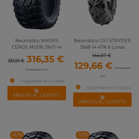
Neumático MAXXIS
Neumático CST STRYDER
CEROS MU08 29x11-14
26x8-14 47N 6 Lonas
61M
144,07 €
316,35 €
351,51 €
129,66 €
(impuestos
(impuestos inc.)
inc.)
Disponible en 2-5 días
Disponible en 2-5 días
AÑADIR AL CARRITO
AÑADIR AL CARRITO
-10%
-10%