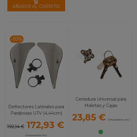
AÑADIR AL CARRITO
-10%
Cerradura Universal para
Maletas y Cajas
Deflectores Laterales para
Parabrisas UTV (4,44cm)
23,85 €
(impuestos inc.)
172,93 €
192,14 €
(impuestos inc.)