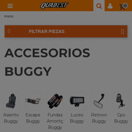
0
Inicio
FILTRAR PIEZAS
ACCESORIOS
BUGGY
Asiento
Escape
Fundas
Luces
Retrovisores
Gps
Buggy
Buggy
Amortiguador
Buggy
Buggy
Buggy
Buggy