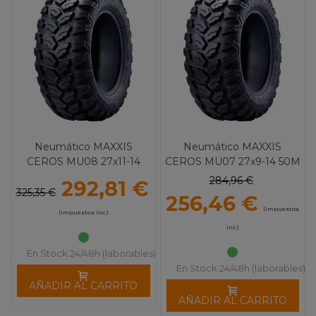
Neumático MAXXIS
Neumático MAXXIS
CEROS MU08 27x11-14
CEROS MU07 27x9-14 50M
57M
284,96 €
292,81 €
325,35 €
256,46 €
(impuestos
(impuestos inc.)
inc.)
En Stock 24/48h (laborables)
En Stock 24/48h (laborables)
AÑADIR AL CARRITO
AÑADIR AL CARRITO