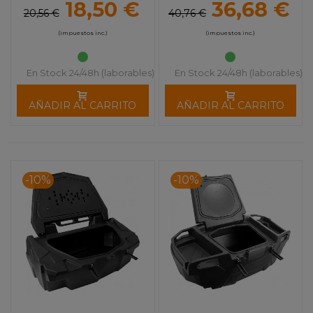
18,50 €
36,68 €
20,56 €
40,76 €
(impuestos inc.)
(impuestos inc.)
En Stock 24/48h (laborables)
En Stock 24/48h (laborables)
AÑADIR AL CARRITO
AÑADIR AL CARRITO
-10%
-10%