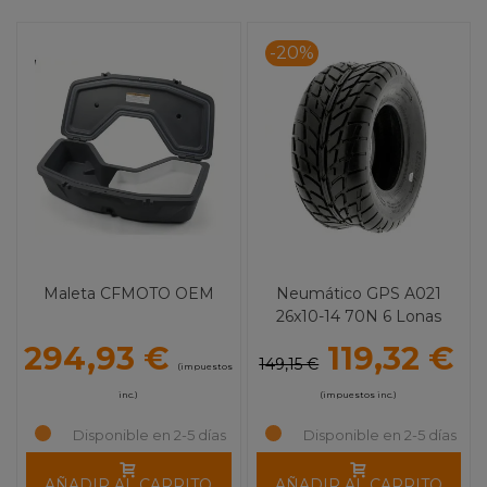
-20%
Maleta CFMOTO OEM
Neumático GPS A021
26x10-14 70N 6 Lonas
294,93 €
119,32 €
149,15 €
(impuestos
inc.)
(impuestos inc.)
Disponible en 2-5 días
Disponible en 2-5 días
AÑADIR AL CARRITO
AÑADIR AL CARRITO