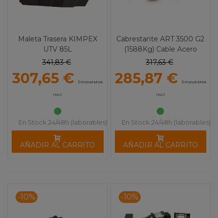
Maleta Trasera KIMPEX
Cabrestante ART 3500 G2
UTV 85L
(1588Kg) Cable Acero
341,83 €
317,63 €
307,65 €
285,87 €
(impuestos
(impuestos
inc.)
inc.)
En Stock 24/48h (laborables)
En Stock 24/48h (laborables)
AÑADIR AL CARRITO
AÑADIR AL CARRITO
-10%
-10%