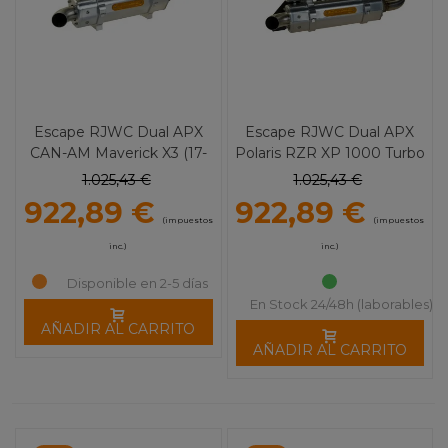
Escape RJWC Dual APX
Escape RJWC Dual APX
CAN-AM Maverick X3 (17-
Polaris RZR XP 1000 Turbo
24)
(16-21)
1.025,43 €
1.025,43 €
922,89 €
922,89 €
(impuestos
(impuestos
inc.)
inc.)
Disponible en 2-5 días
En Stock 24/48h (laborables)
AÑADIR AL CARRITO
AÑADIR AL CARRITO