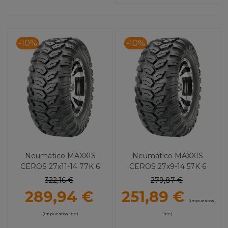
-10%
-10%
Neumático MAXXIS
Neumático MAXXIS
CEROS 27x11-14 77K 6
CEROS 27x9-14 57K 6
Lonas
Lonas
322,16 €
279,87 €
289,94 €
251,89 €
(impuestos
(impuestos inc.)
inc.)