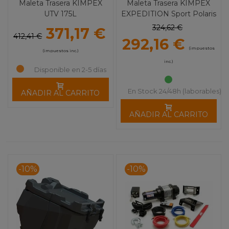
Maleta Trasera KIMPEX
Maleta Trasera KIMPEX
UTV 175L
EXPEDITION Sport Polaris
RZR 900/1000
324,62 €
371,17 €
412,41 €
292,16 €
(impuestos
(impuestos inc.)
inc.)
Disponible en 2-5 días
En Stock 24/48h (laborables)
AÑADIR AL CARRITO
AÑADIR AL CARRITO
-10%
-10%