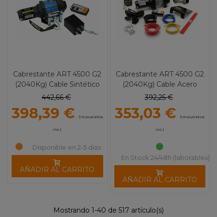
Cabrestante ART 4500 G2
Cabrestante ART 4500 G2
(2040Kg) Cable Sintético
(2040Kg) Cable Acero
442,66 €
392,25 €
398,39 €
353,03 €
(impuestos
(impuestos
inc.)
inc.)
Disponible en 2-5 días
En Stock 24/48h (laborables)
AÑADIR AL CARRITO
AÑADIR AL CARRITO
Mostrando 1-40 de 517 artículo(s)