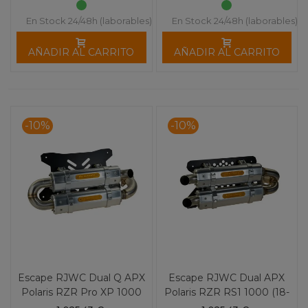
En Stock 24/48h (laborables)
En Stock 24/48h (laborables)
AÑADIR AL CARRITO
AÑADIR AL CARRITO
-10%
-10%
Escape RJWC Dual Q APX
Escape RJWC Dual APX
Polaris RZR Pro XP 1000
Polaris RZR RS1 1000 (18-
Turbo (20-24)
24)