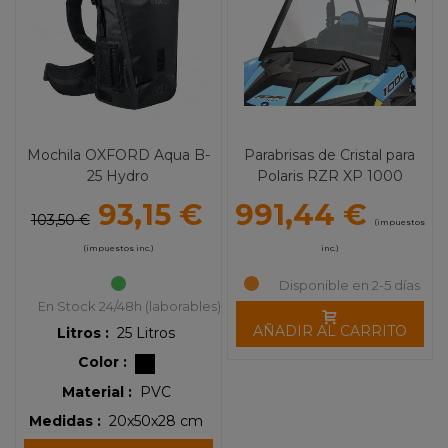
Mochila OXFORD Aqua B-
Parabrisas de Cristal para
25 Hydro
Polaris RZR XP 1000
93,15 €
991,44 €
103,50 €
(impuestos
(impuestos inc.)
inc.)
Disponible en 2-5 días
En Stock 24/48h (laborables)
AÑADIR AL CARRITO
Litros :
25 Litros
Color :
Material :
PVC
Medidas :
20x50x28 cm