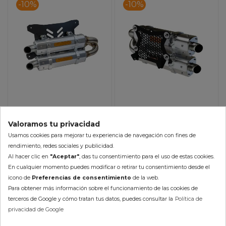
-10%
-10%
Escape RJWC Dual APX
Escape RJWC Dual APX
Valoramos tu privacidad
Polaris RZR Pro XP 1000
CFMOTO ZFORCE
Usamos cookies para mejorar tu experiencia de navegación con fines de
Turbo (20-24)
950/1000 (20-24)
1.025,43 €
1.205,10 €
rendimiento, redes sociales y publicidad.
922,89 €
1.084,59 €
Al hacer clic en
"Aceptar"
, das tu consentimiento para el uso de estas cookies.
(impuestos
En cualquier momento puedes modificar o retirar tu consentimiento desde el
inc.)
(impuestos inc.)
icono de
Preferencias de consentimiento
de la web.
Para obtener más información sobre el funcionamiento de las cookies de
Disponible en 2-5 días
terceros de Google y cómo tratan tus datos, puedes consultar la
Política de
En Stock 24/48h (laborables)
privacidad de Google
AÑADIR AL CARRITO
AÑADIR AL CARRITO