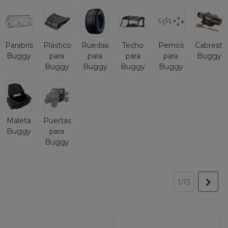
Parabrisas
Plásticos
Ruedas
Techo
Pernos
Cabresta
Buggy
para
para
para
para
Buggy
Buggy
Buggy
Buggy
Buggy
Maleta
Puertas
Buggy
para
Buggy
Sigu
1/13