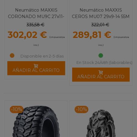
Neumático MAXXIS
Neumático MAXXIS
CORONADO MU9C 27x11-
CEROS MU07 29x9-14 55M
14 57M 8 Lonas
335,58 €
322,01 €
302,02 €
289,81 €
(impuestos
(impuestos
inc.)
inc.)
Disponible en 2-5 días
En Stock 24/48h (laborables)
AÑADIR AL CARRITO
AÑADIR AL CARRITO
-10%
-10%