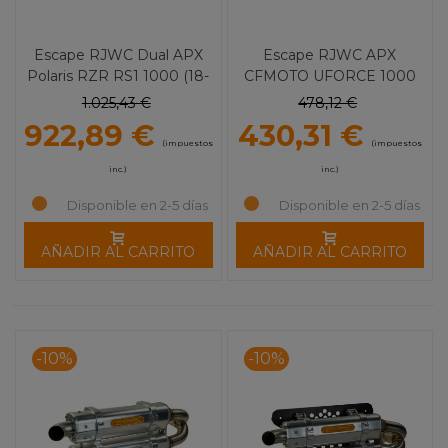
Escape RJWC Dual APX
Escape RJWC APX
Polaris RZR RS1 1000 (18-
CFMOTO UFORCE 1000
22)
V2 (20-23)
1.025,43 €
478,12 €
922,89 €
430,31 €
(impuestos
(impuestos
inc.)
inc.)
Disponible en 2-5 días
Disponible en 2-5 días
AÑADIR AL CARRITO
AÑADIR AL CARRITO
-10%
-10%