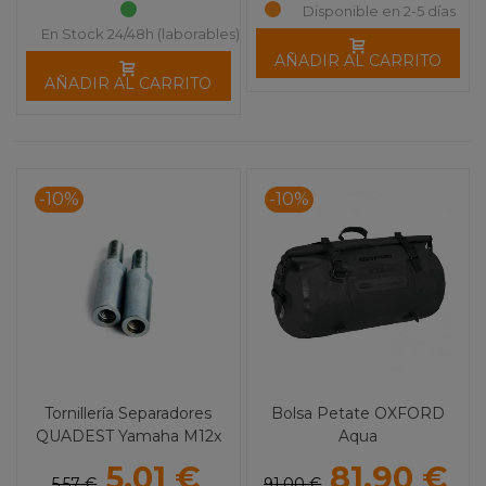
Disponible en 2-5 días
En Stock 24/48h (laborables)
AÑADIR AL CARRITO
AÑADIR AL CARRITO
-10%
-10%
Tornillería Separadores
Bolsa Petate OXFORD
QUADEST Yamaha M12x
Aqua
1.50 65mm
5,01 €
81,90 €
5,57 €
91,00 €