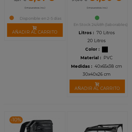
(impuestos inc.)
(impuestos inc.)
Disponible en 2-5 días
En Stock 24/48h (laborables)
AÑADIR AL CARRITO
Litros :
70 Litros
20 Litros
Color :
Material :
PVC
Medidas :
40x65x38 cm
30x40x26 cm
AÑADIR AL CARRITO
-10%