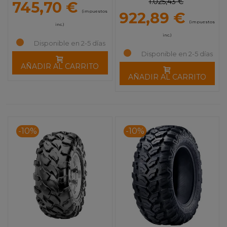
1.025,43 €
745,70 €
(impuestos
922,89 €
(impuestos
inc.)
inc.)
Disponible en 2-5 días
Disponible en 2-5 días
AÑADIR AL CARRITO
AÑADIR AL CARRITO
-10%
-10%