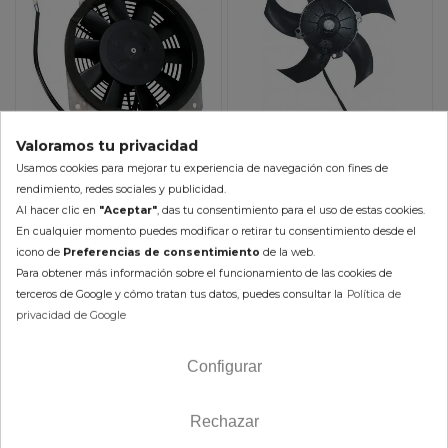
Valoramos tu privacidad
Ventilador Radiador
Ventilador Radiador Can
Usamos cookies para mejorar tu experiencia de navegación con fines de
Kawasaki KVF 750 Brute
Am MAVERCIK /
rendimiento, redes sociales y publicidad.
Force / KVF 700 Praire HI-
Commander / Outlander /
Al hacer clic en
"Aceptar"
, das tu consentimiento para el uso de estas cookies.
296,33 €
266,14 €
Performance MOOSE
Renegade (13-18) HI-
En cualquier momento puedes modificar o retirar tu consentimiento desde el
266,70 €
239,53 €
UTILITY
Performance MOOSE
icono de
Preferencias de consentimiento
de la web.
(impuestos
(impuestos
UTILITY
Para obtener más información sobre el funcionamiento de las cookies de
inc.)
inc.)
terceros de Google y cómo tratan tus datos, puedes consultar la
Política de
privacidad de Google
Disponible en 2-5 días
En Stock 24/48h (laborables)
AÑADIR AL CARRITO
Configurar
AÑADIR AL CARRITO
Rechazar