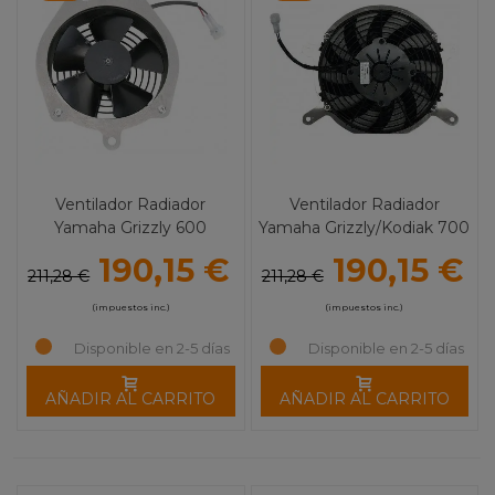
Ventilador Radiador
Ventilador Radiador
Yamaha Grizzly 600
Yamaha Grizzly/Kodiak 700
MOOSE UTILITY
(15-20) HI-Performance
190,15 €
190,15 €
MOOSE UTILITY
211,28 €
211,28 €
(impuestos inc.)
(impuestos inc.)
Disponible en 2-5 días
Disponible en 2-5 días
AÑADIR AL CARRITO
AÑADIR AL CARRITO