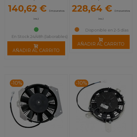
UTILITY
MOOSE UTILITY
140,62 €
228,64 €
(impuestos
(impuestos
inc.)
inc.)
Disponible en 2-5 días
En Stock 24/48h (laborables)
AÑADIR AL CARRITO
AÑADIR AL CARRITO
-10%
-10%