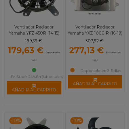
Ventilador Radiador
Ventilador Radiador
Yamaha YFZ 450R (14-15)
Yamaha YXZ 1000 R (16-19)
HI-Performance MOOSE
HI-Performance MOOSE
199,59 €
307,92 €
UTILITY
UTILITY
179,63 €
277,13 €
(impuestos
(impuestos
inc.)
inc.)
Disponible en 2-5 días
En Stock 24/48h (laborables)
AÑADIR AL CARRITO
AÑADIR AL CARRITO
-10%
-10%