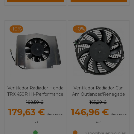
-10%
-10%
Ventilador Radiador Honda
Ventilador Radiador Can
TRX 450R HI-Performance
Am Outlander/Renegade
MOOSE UTILITY
(06-08) / Polaris
199,59 €
163,29 €
Sportsman/Scrambler (01-
179,63 €
146,96 €
04) MOOSE UTILITY
(impuestos
(impuestos
inc.)
inc.)
Disponible en 2-5 días