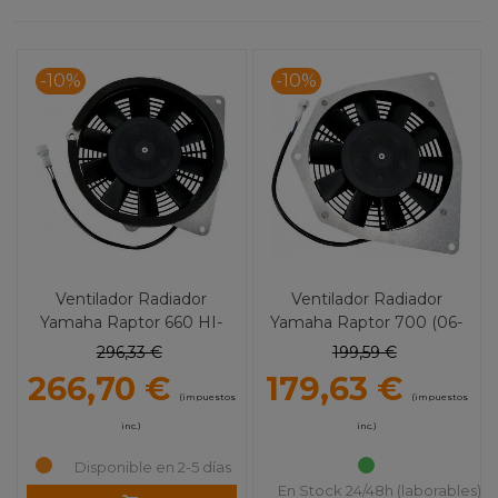
-10%
-10%
Ventilador Radiador
Ventilador Radiador
Yamaha Raptor 660 HI-
Yamaha Raptor 700 (06-
Performance MOOSE
09) HI-Performance
296,33 €
199,59 €
UTILITY
MOOSE UTILITY
266,70 €
179,63 €
(impuestos
(impuestos
inc.)
inc.)
Disponible en 2-5 días
En Stock 24/48h (laborables)