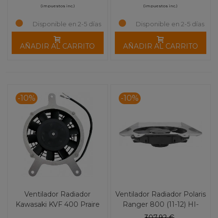
(impuestos inc.)
(impuestos inc.)
Disponible en 2-5 días
Disponible en 2-5 días
AÑADIR AL CARRITO
AÑADIR AL CARRITO
-10%
-10%
Ventilador Radiador
Ventilador Radiador Polaris
Kawasaki KVF 400 Praire
Ranger 800 (11-12) HI-
HI-Performance MOOSE
Performance MOOSE
307,92 €