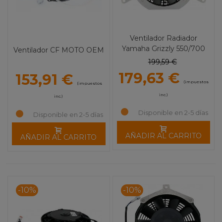
Ventilador Radiador
Yamaha Grizzly 550/700
Ventilador CF MOTO OEM
(09-12) HI-Performance
199,59 €
MOOSE UTILITY
179,63 €
153,91 €
(impuestos
(impuestos
inc.)
inc.)
Disponible en 2-5 días
Disponible en 2-5 días
AÑADIR AL CARRITO
AÑADIR AL CARRITO
-10%
-10%