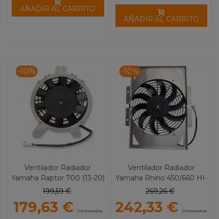
AÑADIR AL CARRITO
AÑADIR AL CARRITO
-10%
-10%
Ventilador Radiador
Ventilador Radiador
Yamaha Raptor 700 (13-20)
Yamaha Rhino 450/660 HI-
HI-Performance MOOSE
Performance MOOSE
199,59 €
269,26 €
UTILITY
UTILITY
179,63 €
242,33 €
(impuestos
(impuestos