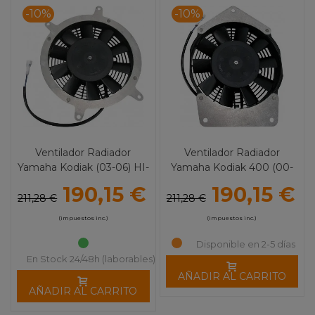
-10%
-10%
Ventilador Radiador
Ventilador Radiador
Yamaha Kodiak (03-06) HI-
Yamaha Kodiak 400 (00-
Performance MOOSE
02) HI-Performance
190,15 €
190,15 €
UTILITY
MOOSE UTILITY
211,28 €
211,28 €
(impuestos inc.)
(impuestos inc.)
Disponible en 2-5 días
En Stock 24/48h (laborables)
AÑADIR AL CARRITO
AÑADIR AL CARRITO