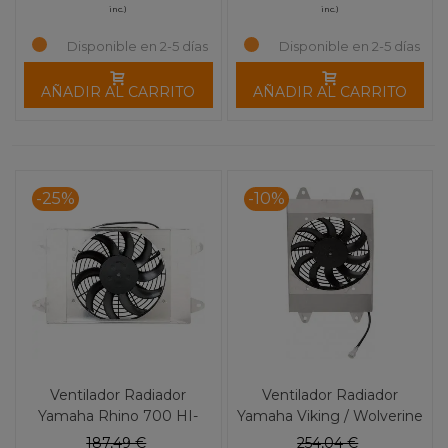
inc.)
inc.)
Disponible en 2-5 días
Disponible en 2-5 días
AÑADIR AL CARRITO
AÑADIR AL CARRITO
-25%
-10%
Ventilador Radiador
Ventilador Radiador
Yamaha Rhino 700 HI-
Yamaha Viking / Wolverine
Performance MOOSE
700 HI-Performance
187,49 €
254,04 €