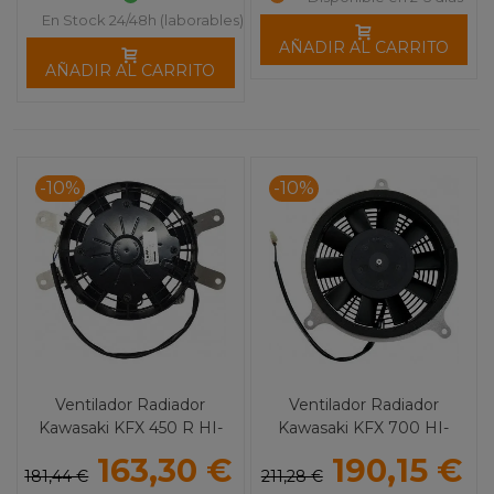
En Stock 24/48h (laborables)
AÑADIR AL CARRITO
AÑADIR AL CARRITO
-10%
-10%
Ventilador Radiador
Ventilador Radiador
Kawasaki KFX 450 R HI-
Kawasaki KFX 700 HI-
Performance MOOSE
Performance MOOSE
163,30 €
190,15 €
UTILITY
UTILITY
181,44 €
211,28 €