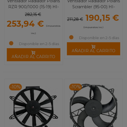
Ventilador Radiador Polaris
Ventilador Radiador Polaris
RZR 900/1000 (15-19) HI-
Scrambler (95-00) HI-
Performance MOOSE
Performance MOOSE
282,15 €
190,15 €
UTILITY
UTILITY
211,28 €
253,94 €
(impuestos
(impuestos inc.)
inc.)
Disponible en 2-5 días
Disponible en 2-5 días
AÑADIR AL CARRITO
AÑADIR AL CARRITO
-10%
-10%