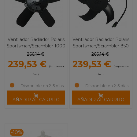
Ventilador Radiador Polaris
Ventilador Radiador Polaris
Sportsman/Scrambler 1000
Sportsman/Scrambler 850
XP HI-Performance
HI-Performance MOOSE
266,14 €
266,14 €
MOOSE UTILITY
UTILITY
239,53 €
239,53 €
(impuestos
(impuestos
inc.)
inc.)
Disponible en 2-5 días
Disponible en 2-5 días
AÑADIR AL CARRITO
AÑADIR AL CARRITO
-10%