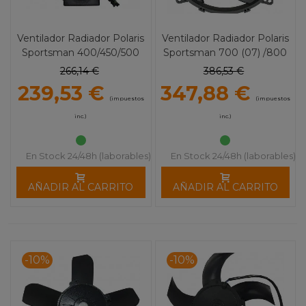
Ventilador Radiador Polaris
Ventilador Radiador Polaris
Sportsman 400/450/500
Sportsman 700 (07) /800
(04-11) MOOSE UTILITY
(05-07) /RZR 800 (08-10)
266,14 €
386,53 €
MOOSE UTILITY
239,53 €
347,88 €
(impuestos
(impuestos
inc.)
inc.)
En Stock 24/48h (laborables)
En Stock 24/48h (laborables)
AÑADIR AL CARRITO
AÑADIR AL CARRITO
-10%
-10%