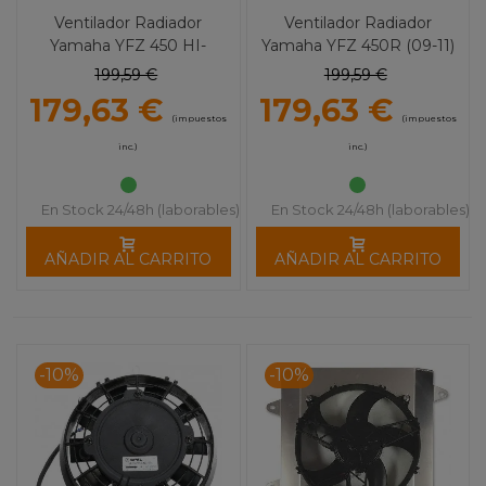
Ventilador Radiador
Ventilador Radiador
Yamaha YFZ 450 HI-
Yamaha YFZ 450R (09-11)
Performance MOOSE
HI-Performance MOOSE
199,59 €
199,59 €
UTILITY
UTILITY
179,63 €
179,63 €
(impuestos
(impuestos
inc.)
inc.)
En Stock 24/48h (laborables)
En Stock 24/48h (laborables)
AÑADIR AL CARRITO
AÑADIR AL CARRITO
-10%
-10%