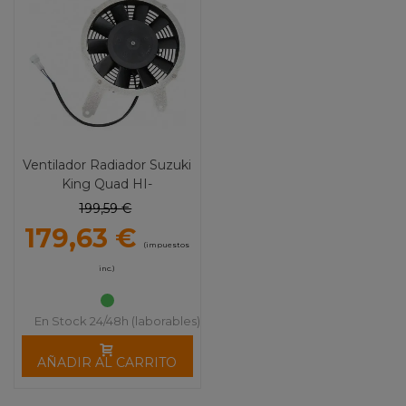
Ventilador Radiador Suzuki
King Quad HI-
Performance MOOSE
199,59 €
UTILITY
179,63 €
(impuestos
inc.)
En Stock 24/48h (laborables)
AÑADIR AL CARRITO