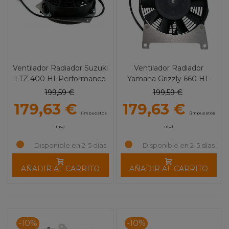
Ventilador Radiador Suzuki
Ventilador Radiador
LTZ 400 HI-Performance
Yamaha Grizzly 660 HI-
MOOSE UTILITY
Performance MOOSE
199,59 €
199,59 €
UTILITY
179,63 €
179,63 €
(impuestos
(impuestos
inc.)
inc.)
Disponible en 2-5 días
Disponible en 2-5 días
AÑADIR AL CARRITO
AÑADIR AL CARRITO
-10%
-10%